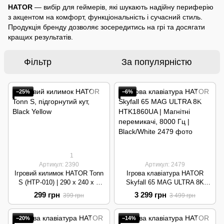
HATOR
— вибір для геймерів, які шукають надійну периферію
з акцентом на комфорт, функціональність і сучасний стиль.
Продукція бренду дозволяє зосередитись на грі та досягати
кращих результатів.
Фільтр
За популярністю
−25%
−6%
1
Артикул: 2390
Артикул: 2479
Ігровий килимок HATOR Tonn
Ігрова клавіатура HATOR
S (HTP-010) | 290 x 240 x 3
Skyfall 65 MAG ULTRA 8K
мм, лазерна порізка |
HTK1860UA | Магнітні
299 грн
3 299 грн
399 грн
3 499 грн
Black/Yellow
перемикачі, 8000 Гц |
Black/White
−20%
−14%