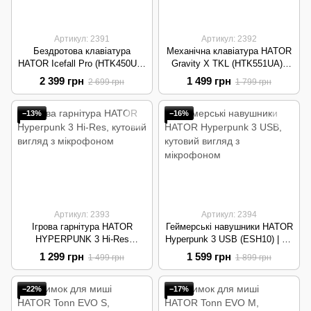
Артикул: 2391
Артикул: 2392
Бездротова клавіатура
Механічна клавіатура HATOR
HATOR Icefall Pro (HTK450UA)
Gravity X TKL (HTK551UA) |
| 81 кл, TFT-екран, Hot-swap |
QMK/VIA, Aurum Orange
2 399 грн
1 499 грн
2 699 грн
1 799 грн
Black
rev.2.0 | White
−13%
−16%
Артикул: 2393
Артикул: 2394
Ігрова гарнітура HATOR
Геймерські навушники HATOR
HYPERPUNK 3 Hi-Res
Hyperpunk 3 USB (ESH10) | Hi-
(ESH01) | 10–44к Гц, 230г, 3.5
Res, 7.1 Sound, DAC | Black
1 299 грн
1 599 грн
1 499 грн
1 899 грн
мм | Black
−22%
−17%