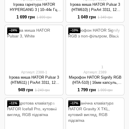
Ігрова гарнітура HATOR
Ігрова миша HATOR Pulsar 3
HYPERGANG 3 | 10–44к Гц,
(HTM610) | PixArt 3311, 12k
знімний мікрофон | White
DPI, 100M кліків | Black
1 699 грн
1 049 грн
1 899 грн
1 349 грн
−24%
−10%
1
Артикул: 2388-1
Артикул: 2389
Ігрова миша HATOR Pulsar 3
Мікрофон HATOR Signify RGB
(HTM611) | PixArt 3311, 12k
(HTA-510) | 16мм капсуль,
DPI, 100M кліків | White
Cardioid, 125дБ SPL | Black
949 грн
1 799 грн
1 249 грн
1 999 грн
−11%
−17%