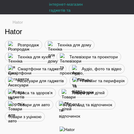
Hator
Hator
Розпродаж
Техніка для дому
Техніка для кухні
Телевізори та проектори
Смартфони та гаджети
Аудіо, фото та відео
Аксесуари для гаджетів
Геймінг та периферія
Краса та здоровʼя
Товари для дітей
Товари для авто
Дім, сад та відпочинок
Товари з уцінкою