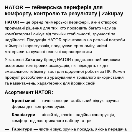
HATOR — геймерська периферія для
комфорту, контролю та результату | Zakupay
HATOR
— це бренд геймерської периферії, який створює
продумані рішення для тих, хто проводить багато часу за
комп’ютером і очікує від техніки стабільності, зручності та
надійності. Продукція HATOR орієнтована на реальні потреби
геймерів і користувачів, поєднуючи ергономіку, якісні
матеріали та сучасні технічні характеристики.
У каталозі
Zakupay
бренд HATOR представлений широким
асортиментом ігрових аксесуарів, які підходять як для
змагального геймінгу, так і для щоденної роботи за ПК. Кожен
продукт розроблений з урахуванням тривалого використання
та навантажень, характерних для ігрових сесій.
Асортимент HATOR:
Ігрові миші
— точні сенсори, стабільний відгук, зручна
форма для контролю рухів.
Клавіатури
— чіткий хід клавіш, надійна конструкція,
комфорт під час тривалого набору та гри.
Гарнітури
— чистий звук, зручна посадка, якісна передача