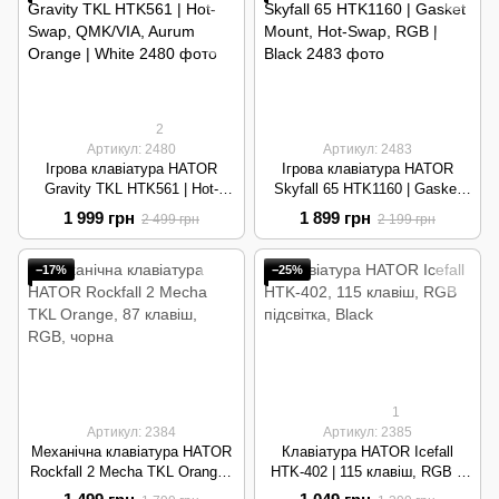
2
Артикул: 2480
Артикул: 2483
Ігрова клавіатура HATOR
Ігрова клавіатура HATOR
Gravity TKL HTK561 | Hot-
Skyfall 65 HTK1160 | Gasket
Swap, QMK/VIA, Aurum
Mount, Hot-Swap, RGB | Black
1 999 грн
1 899 грн
2 499 грн
2 199 грн
Orange | White
−17%
−25%
1
Артикул: 2384
Артикул: 2385
Механічна клавіатура HATOR
Клавіатура HATOR Icefall
Rockfall 2 Mecha TKL Orange |
HTK-402 | 115 клавіш, RGB 8
87 клавіш, RGB, USB-C |
зон, UV-coating, Macro | Black