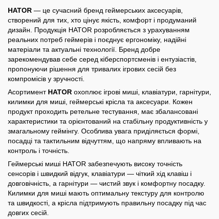
HATOR
— це сучасний бренд геймерських аксесуарів,
створений для тих, хто цінує якість, комфорт і продуманий
дизайн. Продукція HATOR розробляється з урахуванням
реальних потреб геймерів і поєднує ергономіку, надійні
матеріали та актуальні технології. Бренд добре
зарекомендував себе серед кіберспортсменів і ентузіастів,
пропонуючи рішення для тривалих ігрових сесій без
компромісів у зручності.
Асортимент
HATOR
охоплює ігрові миші, клавіатури, гарнітури,
килимки для миші, геймерські крісла та аксесуари. Кожен
продукт проходить ретельне тестування, має збалансовані
характеристики та орієнтований на стабільну продуктивність у
змагальному геймінгу. Особлива увага приділяється формі,
посадці та тактильним відчуттям, що напряму впливають на
контроль і точність.
Геймерські миші HATOR забезпечують високу точність
сенсорів і швидкий відгук, клавіатури — чіткий хід клавіш і
довговічність, а гарнітури — чистий звук і комфортну посадку.
Килимки для миші мають оптимальну текстуру для контролю
та швидкості, а крісла підтримують правильну посадку під час
довгих сесій.