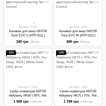
1
Артикул: 2395
Артикул: 2396
Килимок для миші HATOR
Килимок для миші HATOR
Tonn EVO S (HTP-011) |
Tonn EVO M (HTP-021) |
290x240 мм, Speed/Control |
360x300 мм, Speed/Control |
349 грн
499 грн
449 грн
599 грн
Black
Black
−16%
−18%
Артикул: 2481
Артикул: 2482
Ігрова клавіатура HATOR
Ігрова клавіатура HATOR
Hellyberry HK60 | 60%, Hot-
Hellyberry HK75 | 75%, Hot-
Swap, RGB | White-Violet
Swap, RGB | White-Violet
1 599 грн
1 799 грн
1 899 грн
2 199 грн