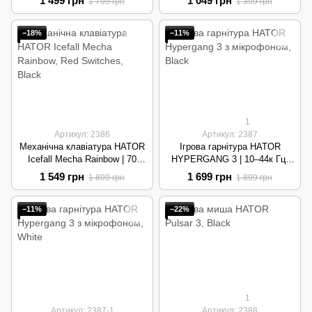
1 499 грн
1 049 грн
1 799 грн
1 399 грн
Black
−18%
−11%
1
Артикул: 2386
Артикул: 2387
Механічна клавіатура HATOR
Ігрова гарнітура HATOR
Icefall Mecha Rainbow | 70
HYPERGANG 3 | 10–44к Гц,
млн, Red Switches, USB-C |
знімний мікрофон | Black
1 549 грн
1 699 грн
1 899 грн
1 899 грн
Black
−11%
−22%
1
Артикул: 2387-1
Артикул: 2388