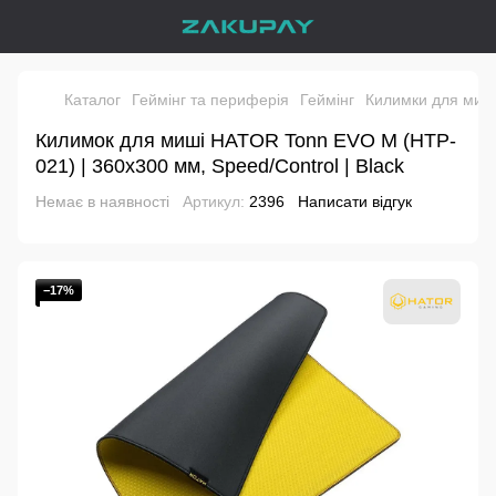
Каталог
Геймінг та периферія
Геймінг
Килимки для миш
Килимок для миші HATOR Tonn EVO M (HTP-
021) | 360x300 мм, Speed/Control | Black
Немає в наявності
Артикул:
2396
Написати відгук
−17%