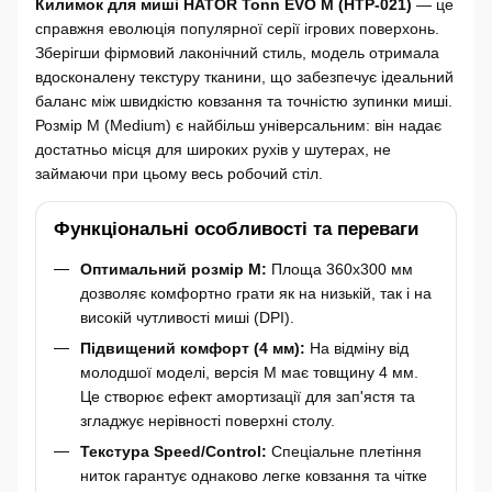
Килимок для миші HATOR Tonn EVO M (HTP-021)
— це
справжня еволюція популярної серії ігрових поверхонь.
Зберігши фірмовий лаконічний стиль, модель отримала
вдосконалену текстуру тканини, що забезпечує ідеальний
баланс між швидкістю ковзання та точністю зупинки миші.
Розмір M (Medium) є найбільш універсальним: він надає
достатньо місця для широких рухів у шутерах, не
займаючи при цьому весь робочий стіл.
Функціональні особливості та переваги
Оптимальний розмір M:
Площа 360x300 мм
дозволяє комфортно грати як на низькій, так і на
високій чутливості миші (DPI).
Підвищений комфорт (4 мм):
На відміну від
молодшої моделі, версія M має товщину 4 мм.
Це створює ефект амортизації для зап'ястя та
згладжує нерівності поверхні столу.
Текстура Speed/Control:
Спеціальне плетіння
ниток гарантує однаково легке ковзання та чітке