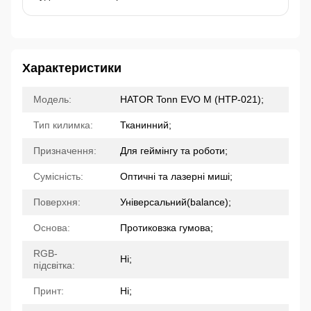
Характеристики
Модель:
HATOR Tonn EVO М (HTP-021);
Тип килимка:
Тканинний;
Призначення:
Для геймінгу та роботи;
Сумісність:
Оптичні та лазерні миші;
Поверхня:
Універсальний(balance);
Основа:
Протиковзка гумова;
RGB-
Ні;
підсвітка:
Принт:
Ні;