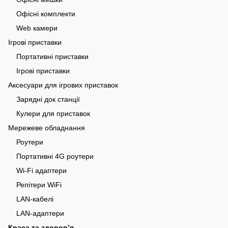
Офісні комплекти
Web камери
Ігрові приставки
Портативні приставки
Ігрові приставки
Аксесуари для ігрових приставок
Зарядні док станції
Кулери для приставок
Мережеве обладнання
Роутери
Портативні 4G роутери
Wi-Fi адаптери
Репітери WiFi
LAN-кабелі
LAN-адаптери
Краса та здоровʼя