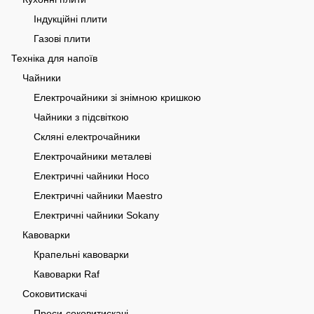
Індукційні плити
Газові плити
Техніка для напоїв
Чайники
Електрочайники зі знімною кришкою
Чайники з підсвіткою
Скляні електрочайники
Електрочайники металеві
Електричні чайники Hoco
Електричні чайники Maestro
Електричні чайники Sokany
Кавоварки
Крапельні кавоварки
Кавоварки Raf
Соковитискачі
Преси-соковитискачі