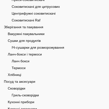
Соковитискачі для цитрусових
Центрифужні соковитискачі
Соковитискачі Raf
Зберігання та пакування
Вакуумні пакувальники
Сушки для продуктів
ІЧ-сушарки для розморожування
Ланч-бокси і термоси
Ланч бокси
Термоси
Хлібниці
Посуд та аксесуари
Сковорідки
Гриль-сковорідки
Кухонні прибори
Кухонні аксесуари