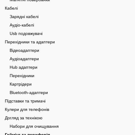
Кабелі
Зарядні кабелі
Аудіо-кабелі
Usb подовжувачі
Перехідники та адаптери
Відеоадаптери
Аудіоадаптери
Hub адаптери
Перехідники
Картрідери
Bluetooth-адаптери
Підставки та тримачі
Кулери для телефонів
Догляд за технікою
Набори для очищування
Геймінг та периферія