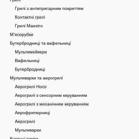
Грилі з антипригарним покриттям
Контактні грилі
Грилі Maestro
Мʼясорубки
Бутербродниці та вафельниці
Мультимейкери
Вафельниці
Бутербродниці
Мультиварки та аерогрилі
Аерогрилі Hoco
Аерогрилі з сенсорним керуванням
Аерогрилі з механічним керуванням
Аерофритюрниці
Аерогрилі
Мультиварки
Кухонні плити