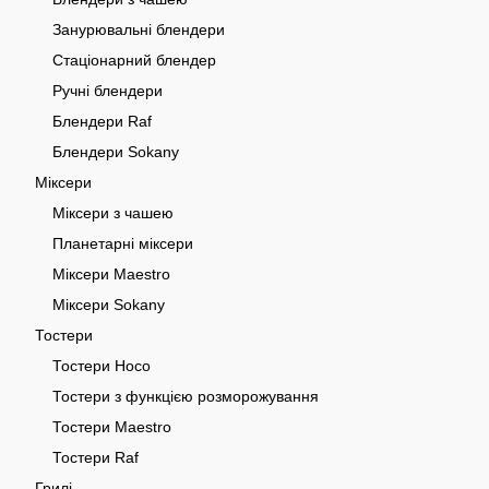
Занурювальні блендери
Стаціонарний блендер
Ручні блендери
Блендери Raf
Блендери Sokany
Міксери
Міксери з чашею
Планетарні міксери
Міксери Maestro
Міксери Sokany
Тостери
Тостери Hoco
Тостери з функцією розморожування
Тостери Maestro
Тостери Raf
Грилі