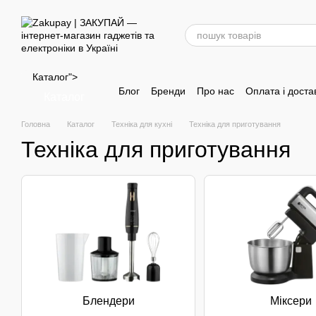
Перейти до основного контенту
Каталог">
Блог
Бренди
Про нас
Оплата і доста
Каталог
Головна
Каталог
Техніка для кухні
Техніка для приготування
Техніка для приготування
Блендери
Міксери