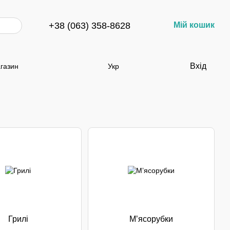
+38 (063) 358-8628
Мій кошик
Вхід
агазин
Укр
Грилі
Мʼясорубки