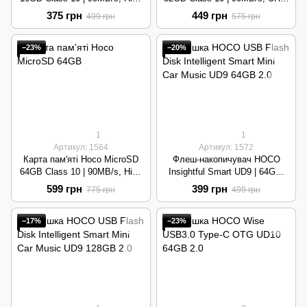
Speed, UHS-I | Red
I, High Speed | Yellow
375 грн
449 грн
499 грн
575 грн
−23%
−20%
1
1
Артикул: 1564
Артикул: 1572
Карта пам'яті Hoco MicroSD
Флеш-накопичувач HOCO
64GB Class 10 | 90MB/s, High
Insightful Smart UD9 | 64GB,
Speed, UHS-I | Blue
USB 2.0, Металевий корпус |
599 грн
399 грн
775 грн
499 грн
Silver
−17%
−23%