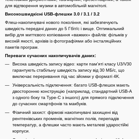
для відтворення музики в автомобільній магнітолі.
Високошвидкісні USB-флешки 3.0 / 3.1 / 3.2
Флеш-накопичувачі нового покоління, які забезпечують
швидкість передачі даних до 5 Гбіт/с і вище. Оптимальний
вибір для миттєвого копіювання «важких» файлів: фільмів у
високій якості, архівів із фотографіями або інсталяційних
пакетів програм.
Переваги сучасних накопичувачів даних:
Висока швидкість запису відео: карти пам'яті класу U3/V30
гарантують стабільну швидкість запису від 30 МБ/с, що
виключає переривання під час зйомки у форматі 4K.
Універсальність підключення: багато USB-флешок мають
двосторонню конструкцію (наприклад, стандартний USB-A
з одного боку та Type-C з іншого) для прямого підключення
до сучасних смартфонів та макбуків.
Фізичний захист: фірмові накопичувачі захищені від
рентгенівських променів, магнітних полів, перепадів
температур, а флешки часто мають металеві ударостійкі
корпуси.