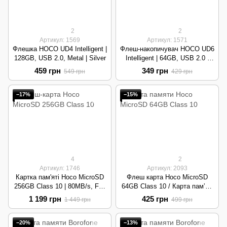
2
2
Артикул: 1569
Артикул: 1571
Флешка HOCO UD4 Intelligent |
Флеш-накопичувач HOCO UD6
128GB, USB 2.0, Metal | Silver
Intelligent | 64GB, USB 2.0 |
Black
459 грн
349 грн
549 грн
429 грн
−17%
−15%
4
2
Артикул: 1746
Артикул: 2093
Картка пам'яті Hoco MicroSD
Флеш карта Hoco MicroSD
256GB Class 10 | 80MB/s, Full
64GB Class 10 / Карта памʼяті
HD, High Speed | Green
на 64 гб для
1 199 грн
425 грн
1 449 грн
499 грн
телефонів,фотоапаратів,
відереєстраторів
−20%
−13%