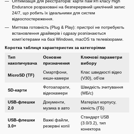
Оптимізація для реєстраторів: карти пам'яті класу High
Endurance розраховані на безперервний циклічний запис
24/7, що робить їх ідеальними для систем
відеоспостереження.
Миттєва готовність (Plug & Play): пристрої не потребують
встановлення драйверів і одразу розпізнаються
комп'ютерами на базі Windows, macOS та телевізорами.
Коротка таблиця характеристик за категоріями
Тип
Основне
Ключові параметри
накопичувача
призначення
вибору
Смартфони,
Клас швидкості відео
MicroSD (TF)
екшн-камери
(V30), об'єм
Фотоапарати,
Швидкість зчитування
SD-карти
відеокамери
(МБ/с)
USB-флешки
Документи,
Матеріал корпусу,
2.0
музика в авто
ємність (ГБ)
Стандарт USB
USB-флешки
Важкі файли,
(3.0/3.2), тип
3.0+
резервні копії
конектора