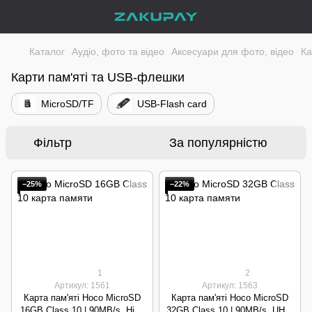
Каталог
Аудіо, фото та відео
Аксесуари для фото, відео
Ка
Карти пам'яті та USB-флешки
MicroSD/TF
USB-Flash card
Фільтр
За популярністю
−25%
−22%
1
2
Артикул: 1561
Артикул: 1563
Карта пам'яті Hoco MicroSD
Карта пам'яті Hoco MicroSD
16GB Class 10 | 90MB/s, High
32GB Class 10 | 90MB/s, UHS-