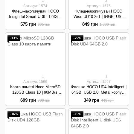
1
2
Артикул: 1574
Артикул: 1576
Флеш-накопичувач HOCO
Флеш-накопичувач HOCO
Insightful Smart UD9 | 128GB,
Wise UD10 2в1 | 64GB, USB
USB 2.0, Металевий корпус |
3.0, Type-C OTG, Metal | Silver
575 грн
849 грн
695 грн
1 099 грн
Silver
−13%
−22%
1
1
Артикул: 1566
Артикул: 1567
Карта пам'яті Hoco MicroSD
Флешка HOCO UD4 Intelligent |
128GB Class 10 | 90MB/s,
64GB, USB 2.0, Metal корпус |
UHS-I, High Speed | Orange
Silver
699 грн
349 грн
799 грн
449 грн
−16%
−19%