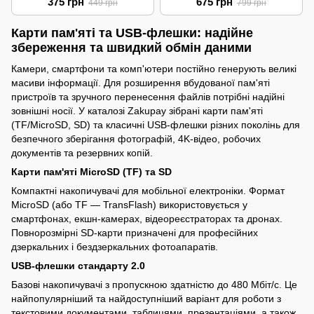
375 грн
675 грн
449 грн
799 грн
Карти пам'яті та USB-флешки: надійне
збереження та швидкий обмін даними
Камери, смартфони та комп'ютери постійно генерують великі
масиви інформації. Для розширення вбудованої пам'яті
пристроїв та зручного перенесення файлів потрібні надійні
зовнішні носії. У каталозі Zakupay зібрані карти пам'яті
(TF/MicroSD, SD) та класичні USB-флешки різних поколінь для
безпечного зберігання фотографій, 4K-відео, робочих
документів та резервних копій.
Карти пам'яті MicroSD (TF) та SD
Компактні накопичувачі для мобільної електроніки. Формат
MicroSD (або TF — TransFlash) використовується у
смартфонах, екшн-камерах, відеореєстраторах та дронах.
Повнорозмірні SD-карти призначені для професійних
дзеркальних і бездзеркальних фотоапаратів.
USB-флешки стандарту 2.0
Базові накопичувачі з пропускною здатністю до 480 Мбіт/с. Це
найпопулярніший та найдоступніший варіант для роботи з
текстовими документами, таблицями, презентаціями, а також