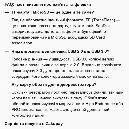
FAQ: часті питання про пам'ять та флешки
TF-карта і MicroSD — це одне й те саме?
Так, це абсолютно ідентичні формати. TF (TransFlash) —
це початкова назва стандарту, яку компанія SanDisk
використовувала до того, як формат був офіційно
перейменований на MicroSD асоціацією SD Card
Association.
Чим відрізняється флешка USB 2.0 від USB 3.0?
Головна різниця — у швидкості. USB 3.0 копіює великі
файли в рази швидше за версію 2.0. Візуально розпізнати
накопичувач 3.0 дуже просто: пластикова вставка
всередині його конектора зазвичай має синій колір.
Яку карту обрати для відеореєстратора?
Оскільки реєстратор постійно перезаписує файли, звичайні
карти пам'яті швидко виходять з ладу. Обов'язково
обирайте накопичувачі з маркуванням High Endurance або
PRO Endurance, які мають спеціальний довговічний
контролер пам'яті.
Сервіс та покупка в Zakupay