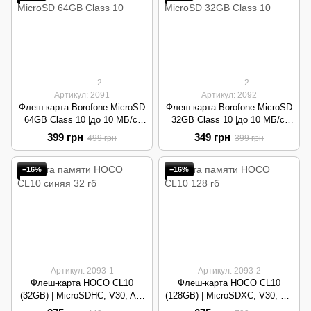
2
2
Артикул: 2091
Артикул: 2092
Флеш карта Borofone MicroSD
Флеш карта Borofone MicroSD
64GB Class 10 |до 10 МБ/с,
32GB Class 10 |до 10 МБ/с,
MicroSDXC| Blue
MicroSDXC| Green
399 грн
349 грн
499 грн
399 грн
−16%
−16%
Артикул: 2093-1
Артикул: 2093-2
Флеш-карта HOCO CL10
Флеш-карта HOCO CL10
(32GB) | MicroSDHC, V30, A2,
(128GB) | MicroSDXC, V30, A2,
U3, 100MB/s, 4K UHD | Blue
U3, 100MB/s, 4K UHD | Orange