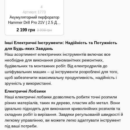
4
Артикул: 1773
Акумуляторний перфоратор
Hammer Drill Pro 21V | 2.5 Дж,
1100 об/хв, 2 АКБ |
2 199 грн
3 998 грн
Black/Yellow
Інші Електричні Інструменти: Надійність та Потужність
для Будь-яких Завдань
Наш асортимент електричних інструментів включає все
необхідне для виконання різноманітних ремонтних,
будівельних та монтажних робіт. Від електродрилів до
шліфувальних машин – ці інструменти розроблені для того,
щоб забезпечити максимальну продуктивність, надійність і
зручність у використанні.
Електричні Лобзики
Наші електричні лобзики дозволяють робити точні розпили
різних матеріалів, таких як дерево, пластик або метал. Вони
ідеально підходять для виконання криволінійних розпилів та
складних робіт із вирізання. Завдяки регульованій швидкості й
легкому управлінню, ви можете легко адаптувати інструмент
під ваші потреби.