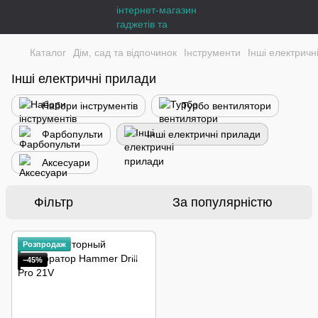
Каталог
Дім, сад та відпочинок
Інструменти
Інші електричн
Інші електричні прилади
Набори інструментів
Турбо вентилятори
Фарбопульти
Інші електричні прилади
Аксесуари
Фільтр
За популярністю
Розпродаж
−45%