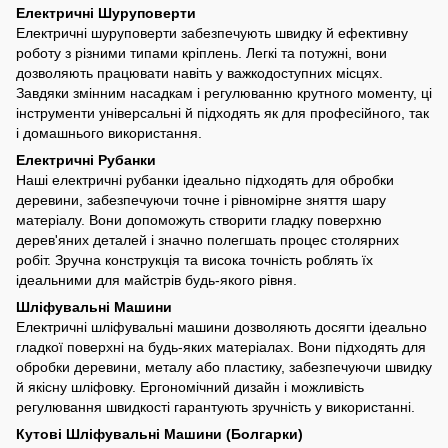
Електричні Шуруповерти
Електричні шуруповерти забезпечують швидку й ефективну
роботу з різними типами кріплень. Легкі та потужні, вони
дозволяють працювати навіть у важкодоступних місцях.
Завдяки змінним насадкам і регулюванню крутного моменту, ці
інструменти універсальні й підходять як для професійного, так
і домашнього використання.
Електричні Рубанки
Наші електричні рубанки ідеально підходять для обробки
деревини, забезпечуючи точне і рівномірне зняття шару
матеріалу. Вони допоможуть створити гладку поверхню
дерев'яних деталей і значно полегшать процес столярних
робіт. Зручна конструкція та висока точність роблять їх
ідеальними для майстрів будь-якого рівня.
Шліфувальні Машини
Електричні шліфувальні машини дозволяють досягти ідеально
гладкої поверхні на будь-яких матеріалах. Вони підходять для
обробки деревини, металу або пластику, забезпечуючи швидку
й якісну шліфовку. Ергономічний дизайн і можливість
регулювання швидкості гарантують зручність у використанні.
Кутові Шліфувальні Машини (Болгарки)