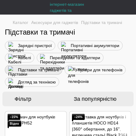
Каталог
Аксесуари для гаджетів
Підставки та тримачі
Підставки та тримачі
Зарядні пристрої
Портативні акумулятори
Кабелі
Перехідники та адаптери
Підставки та тримачі
Кулери для телефонів
Догляд за технікою
Фільтр
За популярністю
−15%
−24%
Відео