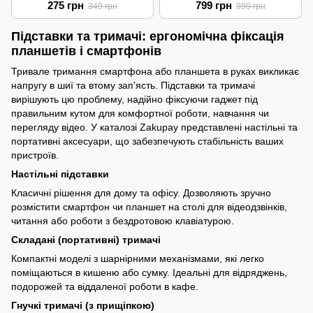
275 грн
799 грн
349 грн
999 грн
Grey
Підставки та тримачі: ергономічна фіксація
планшетів і смартфонів
Тривале тримання смартфона або планшета в руках викликає
напругу в шиї та втому зап'ясть. Підставки та тримачі
вирішують цю проблему, надійно фіксуючи гаджет під
правильним кутом для комфортної роботи, навчання чи
перегляду відео. У каталозі Zakupay представлені настільні та
портативні аксесуари, що забезпечують стабільність ваших
пристроїв.
Настільні підставки
Класичні рішення для дому та офісу. Дозволяють зручно
розмістити смартфон чи планшет на столі для відеодзвінків,
читання або роботи з бездротовою клавіатурою.
Складані (портативні) тримачі
Компактні моделі з шарнірними механізмами, які легко
поміщаються в кишеню або сумку. Ідеальні для відряджень,
подорожей та віддаленої роботи в кафе.
Гнучкі тримачі (з прищіпкою)