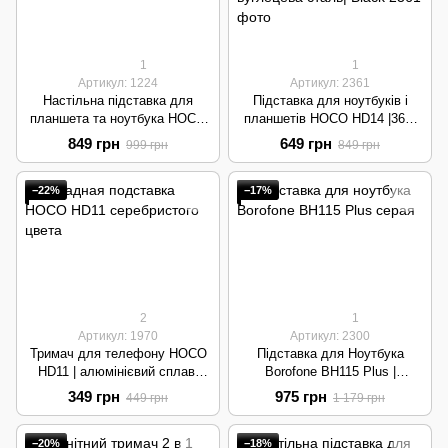
1
1
Артикул: 1224
Артикул: 2361
Настільна підставка для
Підставка для ноутбуків і
планшета та ноутбука HOCO
планшетів HOCO HD14 |360°
PH52 | Metal, 7-12.9" | Grey
обертання, до 16", вуглецева
849 грн
649 грн
999 грн
849 грн
сталь| Black
−22%
−17%
2
1
Артикул: 1970
Артикул: 2300
Тримач для телефону HOCO
Підставка для Ноутбука
HD11 | алюмінієвий сплав,
Borofone BH115 Plus |
для 4,3-7" | Silver
Алюмінієвий сплав + силікон,
349 грн
975 грн
449 грн
1 179 грн
до 15.6"| Grey
−20%
−18%