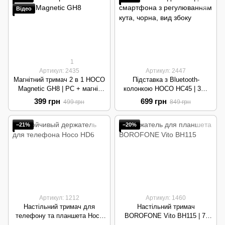
Відео
1
Артикул: 2435
Артикул: 2447
Магнітний тримач 2 в 1 HOCO
Підставка з Bluetooth-
Magnetic GH8 | PC + магніт
колонкою HOCO HC45 | 3W,
N52 + силікон | Black
Пульт ДК, 1000mAh | Black
399 грн
699 грн
499 грн
849 грн
−21%
−20%
Артикул: 1212
Артикул: 1460
Настільний тримач для
Настільний тримач
телефону та планшета Hoco
BOROFONE Vito BH115 | 7-
HD6 | Metal & ABS, 4.5-7" |
12.9", Metal Rotating | Grey