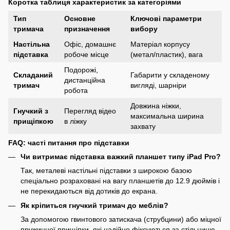
Коротка таблиця характеристик за категоріями
Тип
Основне
Ключові параметри
тримача
призначення
вибору
Настільна
Офіс, домашнє
Матеріал корпусу
підставка
робоче місце
(метал/пластик), вага
Подорожі,
Складаний
Габарити у складеному
дистанційна
тримач
вигляді, шарніри
робота
Довжина ніжки,
Гнучкий з
Перегляд відео
максимальна ширина
прищіпкою
в ліжку
захвату
FAQ: часті питання про підставки
Чи витримає підставка важкий планшет типу iPad Pro?
Так, металеві настільні підставки з широкою базою
спеціально розраховані на вагу планшетів до 12.9 дюймів і
не перекидаються від дотиків до екрана.
Як кріпиться гнучкий тримач до меблів?
За допомогою гвинтового затискача (струбцини) або міцної
пружинної прищіпки, які надійно фіксуються за стільницю