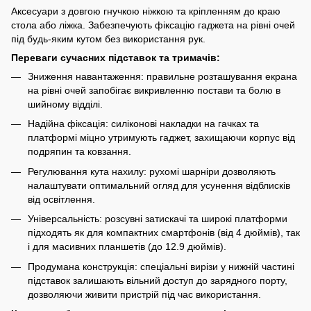
Аксесуари з довгою гнучкою ніжкою та кріпленням до краю
стола або ліжка. Забезпечують фіксацію гаджета на рівні очей
під будь-яким кутом без використання рук.
Переваги сучасних підставок та тримачів:
Зниження навантаження: правильне розташування екрана
на рівні очей запобігає викривленню постави та болю в
шийному відділі.
Надійна фіксація: силіконові накладки на гачках та
платформі міцно утримують гаджет, захищаючи корпус від
подряпин та ковзання.
Регулювання кута нахилу: рухомі шарніри дозволяють
налаштувати оптимальний огляд для усунення відблисків
від освітлення.
Універсальність: розсувні затискачі та широкі платформи
підходять як для компактних смартфонів (від 4 дюймів), так
і для масивних планшетів (до 12.9 дюймів).
Продумана конструкція: спеціальні вирізи у нижній частині
підставок залишають вільний доступ до зарядного порту,
дозволяючи живити пристрій під час використання.