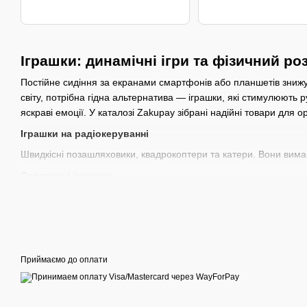
Іграшки: динамічні ігри та фізичний ро
Постійне сидіння за екранами смартфонів або планшетів знижує 
світу, потрібна гідна альтернатива — іграшки, які стимулюють р
яскраві емоції. У каталозі Zakupay зібрані надійні товари для ор
Іграшки на радіокеруванні
Швидкісні позашляховики, квадрокоптери та катери. Вони вимага
Спортивні іграшки
Інвентар для рухливих ігор: від м'ячів та літаючих тарілок (фр
Водяні пістолети
Потужні помпові та акумуляторні водяні бластери для літніх бата
Переваги активних іграшок:
Приймаємо до оплати
Фізичний розвиток: гра зі спортивним інвентарем або акти
Міцність конструкцій: товари для вулиці виготовляються з 