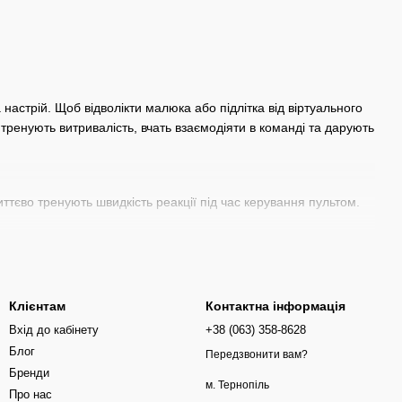
настрій. Щоб відволікти малюка або підлітка від віртуального
и тренують витривалість, вчать взаємодіяти в команді та дарують
ттєво тренують швидкість реакції під час керування пультом.
на розвиток спритності, сили та координації рухів.
Клієнтам
Контактна інформація
біля басейну, на морі або на дачі.
Вхід до кабінету
+38 (063) 358-8628
Блог
Передзвонити вам?
вантаження для здорового росту дитини.
Бренди
м. Тернопіль
ри та зіткнення.
Про нас