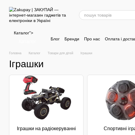
Перейти до основного контенту
Каталог">
Блог
Бренди
Про нас
Оплата і доста
Каталог
Головна
Каталог
Товари для дітей
Іграшки
Іграшки
Іграшки на радіокеруванні
Спортивні іг