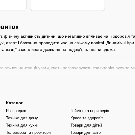
звиток
фізичну активність дитини, що негативно впливає на її здоров'я та 
ух, азарт і бажання проводити час на свіжому повітрі. Динамічні ігр
ганізації захопливого дозвілля на подвір'ї, пляжі чи вдома.
ють концентрації уваги, вчать розраховувати траєкторію руху та ми
исбі) до наборів для домашнього боулінгу чи міні-гольфа. Спрямовані 
Каталог
лій. Ідеальний вибір для безпечних і веселих розваг у спекотні дні 
Розпродаж
Геймінг та периферія
Техніка для дому
Краса та здоровʼя
вна біганина з водяними пістолетами забезпечує необхідне кардіона
Техніка для кухні
Товари для дітей
потовщеного ударостійкого ABS-пластику, який витримує падіння, уда
Телевізори та проектори
Товари для авто