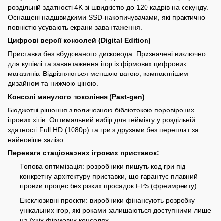
роздільній здатності 4K зі швидкістю до 120 кадрів на секунду.
Оснащені надшвидкими SSD-накопичувачами, які практично
повністю усувають екрани завантаження.
Цифрові версії консолей (Digital Edition)
Приставки без вбудованого дисковода. Призначені виключно
для купівлі та завантаження ігор із фірмових цифрових
магазинів. Відрізняються меншою вагою, компактнішим
дизайном та нижчою ціною.
Консолі минулого покоління (Past-gen)
Бюджетні рішення з величезною бібліотекою перевірених
ігрових хітів. Оптимальний вибір для геймінгу у роздільній
здатності Full HD (1080p) та гри з друзями без переплат за
найновіше залізо.
Переваги стаціонарних ігрових приставок:
Топова оптимізація: розробники пишуть код гри під
конкретну архітектуру приставки, що гарантує плавний
ігровий процес без різких просадок FPS (фреймрейту).
Ексклюзивні проєкти: виробники фінансують розробку
унікальних ігор, які роками залишаються доступними лише
на їхніх фірмових консолях.