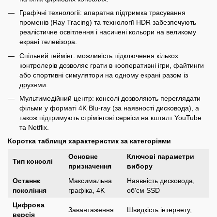
Графічні технології: апаратна підтримка трасування
променів (Ray Tracing) та технології HDR забезпечують
реалістичне освітлення і насичені кольори на великому
екрані телевізора.
Спільний геймінг: можливість підключення кількох
контролерів дозволяє грати в кооперативні ігри, файтинги
або спортивні симулятори на одному екрані разом із
друзями.
Мультимедійний центр: консолі дозволяють переглядати
фільми у форматі 4K Blu-ray (за наявності дисковода), а
також підтримують стрімінгові сервіси на кшталт YouTube
та Netflix.
Коротка таблиця характеристик за категоріями
Основне
Ключові параметри
Тип консолі
призначення
вибору
Останнє
Максимальна
Наявність дисковода,
покоління
графіка, 4K
об'єм SSD
Цифрова
Завантаження
Швидкість інтернету,
версія