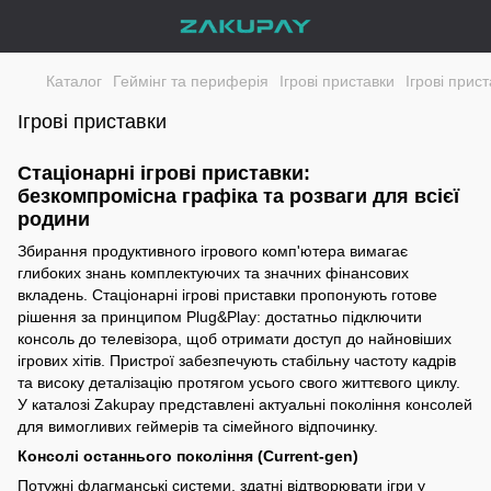
Каталог
Геймінг та периферія
Ігрові приставки
Ігрові прис
Ігрові приставки
Стаціонарні ігрові приставки:
безкомпромісна графіка та розваги для всієї
родини
Збирання продуктивного ігрового комп'ютера вимагає
глибоких знань комплектуючих та значних фінансових
вкладень. Стаціонарні ігрові приставки пропонують готове
рішення за принципом Plug&Play: достатньо підключити
консоль до телевізора, щоб отримати доступ до найновіших
ігрових хітів. Пристрої забезпечують стабільну частоту кадрів
та високу деталізацію протягом усього свого життєвого циклу.
У каталозі Zakupay представлені актуальні покоління консолей
для вимогливих геймерів та сімейного відпочинку.
Консолі останнього покоління (Current-gen)
Потужні флагманські системи, здатні відтворювати ігри у