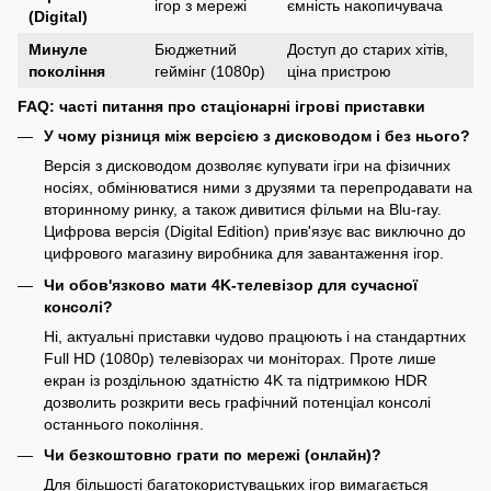
ігор з мережі
ємність накопичувача
(Digital)
Минуле
Бюджетний
Доступ до старих хітів,
покоління
геймінг (1080p)
ціна пристрою
FAQ: часті питання про стаціонарні ігрові приставки
У чому різниця між версією з дисководом і без нього?
Версія з дисководом дозволяє купувати ігри на фізичних
носіях, обмінюватися ними з друзями та перепродавати на
вторинному ринку, а також дивитися фільми на Blu-ray.
Цифрова версія (Digital Edition) прив'язує вас виключно до
цифрового магазину виробника для завантаження ігор.
Чи обов'язково мати 4K-телевізор для сучасної
консолі?
Ні, актуальні приставки чудово працюють і на стандартних
Full HD (1080p) телевізорах чи моніторах. Проте лише
екран із роздільною здатністю 4K та підтримкою HDR
дозволить розкрити весь графічний потенціал консолі
останнього покоління.
Чи безкоштовно грати по мережі (онлайн)?
Для більшості багатокористувацьких ігор вимагається