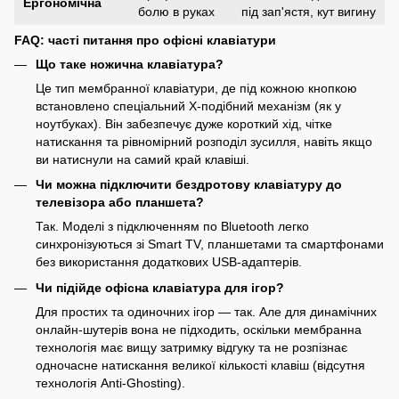
Ергономічна
болю в руках
під зап'ястя, кут вигину
FAQ: часті питання про офісні клавіатури
Що таке ножична клавіатура?
Це тип мембранної клавіатури, де під кожною кнопкою
встановлено спеціальний Х-подібний механізм (як у
ноутбуках). Він забезпечує дуже короткий хід, чітке
натискання та рівномірний розподіл зусилля, навіть якщо
ви натиснули на самий край клавіші.
Чи можна підключити бездротову клавіатуру до
телевізора або планшета?
Так. Моделі з підключенням по Bluetooth легко
синхронізуються зі Smart TV, планшетами та смартфонами
без використання додаткових USB-адаптерів.
Чи підійде офісна клавіатура для ігор?
Для простих та одиночних ігор — так. Але для динамічних
онлайн-шутерів вона не підходить, оскільки мембранна
технологія має вищу затримку відгуку та не розпізнає
одночасне натискання великої кількості клавіш (відсутня
технологія Anti-Ghosting).