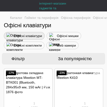
Каталог
Геймінг та периферія
Офісна периферія
Офісні к
Офісні клавіатури
Офісні клавіатури
Офісні мишки
Офісні комплекти
Web камери
Фільтр
За популярністю
−17%
−23%
1
1