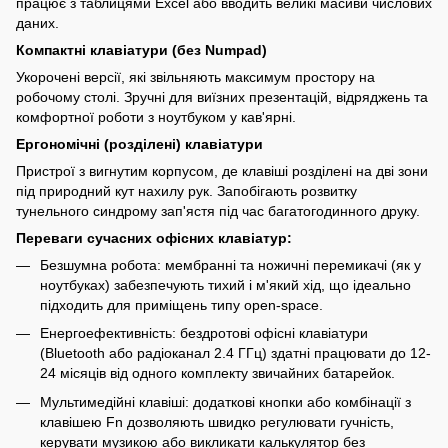
працює з таблицями Excel або вводить великі масиви числових
даних.
Компактні клавіатури (без Numpad)
Укорочені версії, які звільняють максимум простору на
робочому столі. Зручні для виїзних презентацій, відряджень та
комфортної роботи з ноутбуком у кав'ярні.
Ергономічні (розділені) клавіатури
Пристрої з вигнутим корпусом, де клавіші розділені на дві зони
під природний кут нахилу рук. Запобігають розвитку
тунельного синдрому зап'ястя під час багатогодинного друку.
Переваги сучасних офісних клавіатур:
Безшумна робота: мембранні та ножичні перемикачі (як у
ноутбуках) забезпечують тихий і м'який хід, що ідеально
підходить для приміщень типу open-space.
Енергоефективність: бездротові офісні клавіатури
(Bluetooth або радіоканал 2.4 ГГц) здатні працювати до 12-
24 місяців від одного комплекту звичайних батарейок.
Мультимедійні клавіші: додаткові кнопки або комбінації з
клавішею Fn дозволяють швидко регулювати гучність,
керувати музикою або викликати калькулятор без