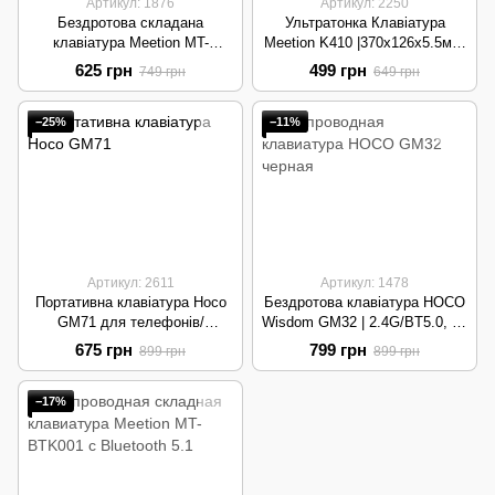
Артикул: 1876
Артикул: 2250
Бездротова складана
Ультратонка Клавіатура
клавіатура Meetion MT-
Meetion K410 |370х126х5.5мм,
BTK001 |Bluetooth, 284х95х9
66 клавіш, 300 грам| Black
625 грн
499 грн
749 грн
649 грн
мм, 150 мАг | Pink
−25%
−11%
Артикул: 2611
Артикул: 1478
Портативна клавіатура Hoco
Бездротова клавіатура HOCO
GM71 для телефонів/
Wisdom GM32 | 2.4G/BT5.0, 78
планшетів | BT 5.2, ENG / UA,
клавіш, 180mAh | Grey
675 грн
799 грн
899 грн
899 грн
67 клавіш | Black
−17%