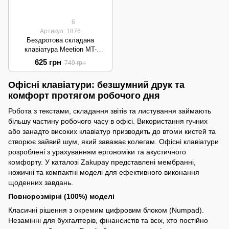
6
Артикул: 1876
Бездротова складана
клавіатура Meetion MT-
BTK001 | Bluetooth 5.1, Type-C
625 грн
749 грн
| Black
Офісні клавіатури: безшумний друк та
комфорт протягом робочого дня
Робота з текстами, складання звітів та листування займають
більшу частину робочого часу в офісі. Використання гучних
або занадто високих клавіатур призводить до втоми кистей та
створює зайвий шум, який заважає колегам. Офісні клавіатури
розроблені з урахуванням ергономіки та акустичного
комфорту. У каталозі Zakupay представлені мембранні,
ножичні та компактні моделі для ефективного виконання
щоденних завдань.
Повнорозмірні (100%) моделі
Класичні рішення з окремим цифровим блоком (Numpad).
Незамінні для бухгалтерів, фінансистів та всіх, хто постійно