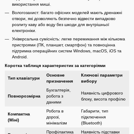
використання миші.
Вологозахист: багато офісних моделей мають дренажні
отвори, які дозволяють безпечно відвести випадково
розлиту каву або воду без шкоди для внутрішньої
електроніки.
Універсальна сумісність: легке перемикання між кількома
пристроями (ПК, планшет, смартфон) та повноцінна
підтримка операційних систем Windows, macOS, iOS та
Android.
Коротка таблиця характеристик за категоріями
Основне
Ключові параметри
Тип клавіатури
призначення
вибору
Бухгалтерія,
Наявність цифрового
Повнорозмірна
робота з
блоку, висота профілю
даними
Робота в
Габарити, тип
Компактна
дорозі,
підключення
(Міні)
мінімалізм
(Bluetooth)
Профілактика
Наявність підставки