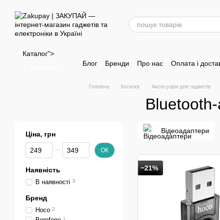
Перейти до основного контенту
Каталог">
Блог
Бренди
Про нас
Оплата і доста
Каталог
Головна
Каталог
Аксесуари для гаджетів
Bluetooth
Відеоадаптери
Ціна, грн
Від Ціна, грн
До Ціна, грн
ОК
−21%
Наявність
В наявності
3
Бренд
Hoco
2
Borofone
1