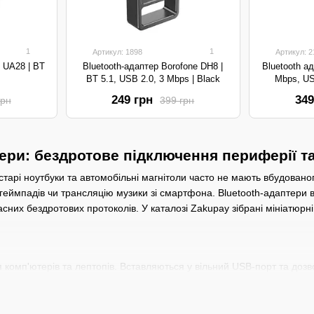
1
1
Артикул: 1898
Артикул: 2
 UA28 | BT
Bluetooth-адаптер Borofone DH8 |
Bluetooth а
BT 5.1, USB 2.0, 3 Mbps | Black
Mbps, US
249 грн
349
грн
399 грн
тери: бездротове підключення периферії т
старі ноутбуки та автомобільні магнітоли часто не мають вбудова
 геймпадів чи трансляцію музики зі смартфона. Bluetooth-адаптери
сних бездротових протоколів. У каталозі Zakupay зібрані мініатюрн
я комп'ютерів та лептопів. Вставляються у вільний USB-порт та доз
для авто