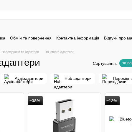
вка
Обмін та повернення
Контактна інформація
Відгуки про м
Перехідники та адаптери
Bluetooth-адаптери
-адаптери
за п
Сортування:
Аудіоадаптери
Hub адаптери
Перехідн
−38%
−12%