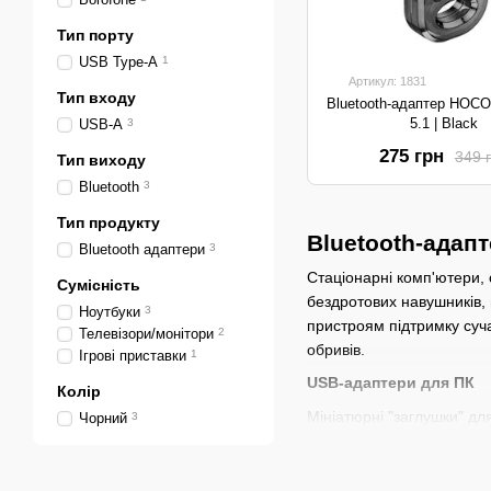
Тип порту
USB Type-A
1
Артикул: 1831
Тип входу
Bluetooth-адаптер HOCO
5.1 | Black
USB-A
3
275 грн
349 
Тип виходу
Bluetooth
3
Тип продукту
Bluetooth-адап
Bluetooth адаптери
3
Стаціонарні комп'ютери, 
Сумісність
бездротових навушників,
Ноутбуки
3
пристроям підтримку суча
Телевізори/монітори
2
обривів.
Ігрові приставки
1
USB-адаптери для ПК
Колір
Мініатюрні "заглушки" дл
Чорний
3
навушники.
Аудіо-ресивери (AUX) 