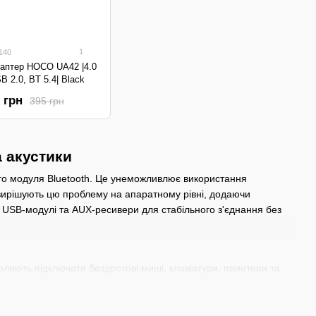
1
140
даптер HOCO UA42 |4.0
B 2.0, BT 5.4| Black
 грн
395 грн
а акустики
ного модуля Bluetooth. Це унеможливлює використання
 вирішують цю проблему на апаратному рівні, додаючи
і USB-модулі та AUX-ресивери для стабільного з'єднання без
воляють підключати бездротові миші, клавіатури, принтери та