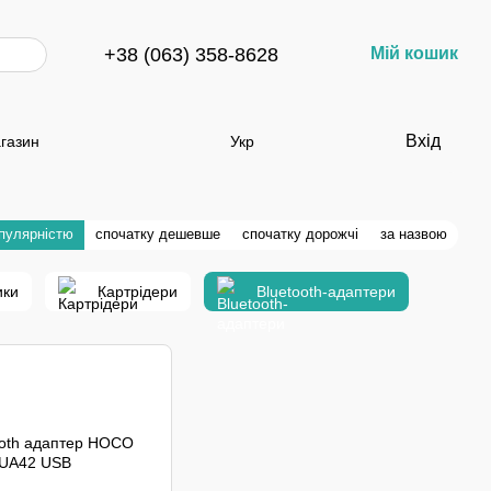
+38 (063) 358-8628
Мій кошик
Вхід
агазин
Укр
опулярністю
спочатку дешевше
спочатку дорожчі
за назвою
ики
Картрідери
Bluetooth-адаптери