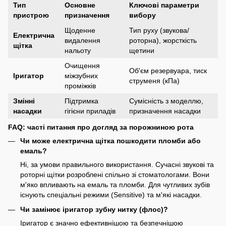
Тип
Основне
Ключові параметри
пристрою
призначення
вибору
Щоденне
Тип руху (звукова/
Електрична
видалення
роторна), жорсткість
щітка
нальоту
щетини
Очищення
Об'єм резервуара, тиск
Іригатор
міжзубних
струменя (кПа)
проміжків
Змінні
Підтримка
Сумісність з моделлю,
насадки
гігієни приладів
призначення насадки
FAQ: часті питання про догляд за порожниною рота
Чи може електрична щітка пошкодити пломби або
емаль?
Ні, за умови правильного використання. Сучасні звукові та
роторні щітки розроблені спільно зі стоматологами. Вони
м'яко впливають на емаль та пломби. Для чутливих зубів
існують спеціальні режими (Sensitive) та м'які насадки.
Чи замінює іригатор зубну нитку (флос)?
Іригатор є значно ефективнішою та безпечнішою