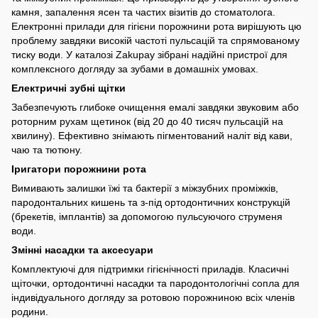
камня, запалення ясен та частих візитів до стоматолога.
Електронні прилади для гігієни порожнини рота вирішують цю
проблему завдяки високій частоті пульсацій та спрямованому
тиску води. У каталозі Zakupay зібрані надійні пристрої для
комплексного догляду за зубами в домашніх умовах.
Електричні зубні щітки
Забезпечують глибоке очищення емалі завдяки звуковим або
роторним рухам щетинок (від 20 до 40 тисяч пульсацій на
хвилину). Ефективно знімають пігментований наліт від кави,
чаю та тютюну.
Іригатори порожнини рота
Вимивають залишки їжі та бактерії з міжзубних проміжків,
пародонтальних кишень та з-під ортодонтичних конструкцій
(брекетів, імплантів) за допомогою пульсуючого струменя
води.
Змінні насадки та аксесуари
Комплектуючі для підтримки гігієнічності приладів. Класичні
щіточки, ортодонтичні насадки та пародонтологічні сопла для
індивідуального догляду за ротовою порожниною всіх членів
родини.