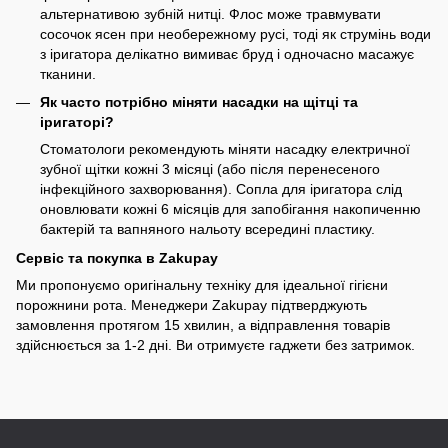
альтернативою зубній нитці. Флос може травмувати
сосочок ясен при необережному русі, тоді як струмінь води
з іригатора делікатно вимиває бруд і одночасно масажує
тканини.
Як часто потрібно міняти насадки на щітці та
іригаторі?
Стоматологи рекомендують міняти насадку електричної
зубної щітки кожні 3 місяці (або після перенесеного
інфекційного захворювання). Сопла для іригатора слід
оновлювати кожні 6 місяців для запобігання накопиченню
бактерій та вапняного нальоту всередині пластику.
Сервіс та покупка в Zakupay
Ми пропонуємо оригінальну техніку для ідеальної гігієни
порожнини рота. Менеджери Zakupay підтверджують
замовлення протягом 15 хвилин, а відправлення товарів
здійснюється за 1-2 дні. Ви отримуєте гаджети без затримок.