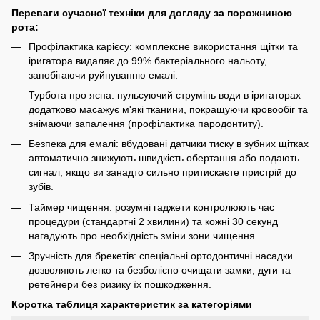
Переваги сучасної техніки для догляду за порожниною
рота:
Профілактика карієсу: комплексне використання щітки та
іригатора видаляє до 99% бактеріального нальоту,
запобігаючи руйнуванню емалі.
Турбота про ясна: пульсуючий струмінь води в іригаторах
додатково масажує м'які тканини, покращуючи кровообіг та
знімаючи запалення (профілактика пародонтиту).
Безпека для емалі: вбудовані датчики тиску в зубних щітках
автоматично знижують швидкість обертання або подають
сигнал, якщо ви занадто сильно притискаєте пристрій до
зубів.
Таймер чищення: розумні гаджети контролюють час
процедури (стандартні 2 хвилини) та кожні 30 секунд
нагадують про необхідність зміни зони чищення.
Зручність для брекетів: спеціальні ортодонтичні насадки
дозволяють легко та безболісно очищати замки, дуги та
ретейнери без ризику їх пошкодження.
Коротка таблиця характеристик за категоріями