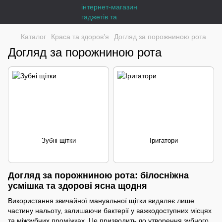
Каталог
Краса та здоровʼя
Догляд за порожниною рота
Догляд за порожниною рота
Зубні щітки
Іригатори
Догляд за порожниною рота: білосніжна
усмішка та здорові ясна щодня
Використання звичайної мануальної щітки видаляє лише
частину нальоту, залишаючи бактерії у важкодоступних місцях
та міжзубних проміжках. Це призводить до утворення зубного