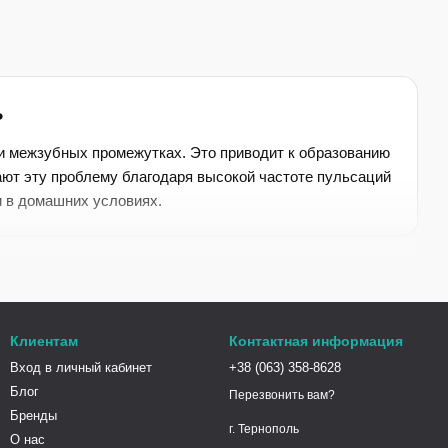
ь
и межзубных промежутках. Это приводит к образованию
ают эту проблему благодаря высокой частоте пульсаций
и в домашних условиях.
ций в минуту). Эффективно снимают пигментированный
Клиентам
Контактная информация
Вход в личный кабинет
+38 (063) 358-8628
трукций (брекетов, имплантов) с помощью пульсирующей
Блог
Перезвонить вам?
Бренды
г. Тернополь
О нас