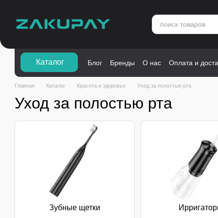
Перейти к основному контенту
Каталог">
Каталог
Блог
Бренды
О нас
Оплата и дост
Главная
Каталог
Красота и здоровье
Уход за полостью рта
Уход за полостью рта
Зубные щетки
Ирригато