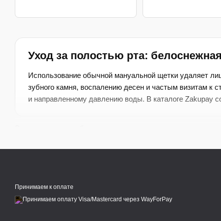
Уход за полостью рта: белоснежна
Использование обычной мануальной щетки удаляет лиш
зубного камня, воспалению десен и частым визитам к 
и направленному давлению воды. В каталоге Zakupay с
Электрические зубные щетки
Обеспечивают глубокое очищение эмали благодаря звуковы
налет от кофе, чая и табака.
Ирригаторы полости рта
Принимаем к оплате
Вымывают остатки пищи и бактерии из межзубных промежут
струи воды.
Сменные насадки и аксессуары