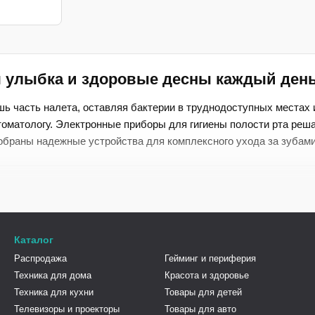
я улыбка и здоровые десны каждый ден
ь часть налета, оставляя бактерии в труднодоступных местах 
стоматологу. Электронные приборы для гигиены полости рта реш
обраны надежные устройства для комплексного ухода за зубам
м или роторным движениям щетинок (от 20 до 40 тысяч пульса
Каталог
Распродажа
Гейминг и периферия
ков, пародонтальных карманов и из-под ортодонтических конс
Техника для дома
Красота и здоровье
Техника для кухни
Товары для детей
Телевизоры и проекторы
Товары для авто