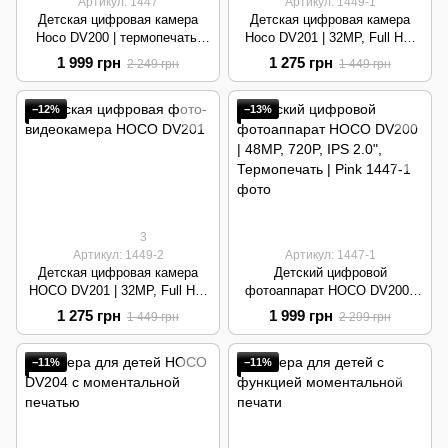
Артикул: 1447
Артикул: 1449-1
Детская цифровая камера
Детская цифровая камера
Hoco DV200 | термопечать,
Hoco DV201 | 32MP, Full HD,
48MP, 720P | Yellow
2.4", Type-C | Violet-Pink
1 999 грн
1 275 грн
2 249 грн
1 449 грн
−12%
−13%
3
Артикул: 1449-2
Артикул: 1447-1
Детская цифровая камера
Детский цифровой
HOCO DV201 | 32MP, Full HD,
фотоаппарат HOCO DV200 |
2.4", Type-C | Blue
48MP, 720P, IPS 2.0",
1 275 грн
1 999 грн
1 449 грн
2 299 грн
Термопечать | Pink
−11%
−11%