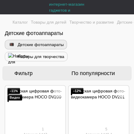
Каталог
Товары для детей
Творчество и развитие
Детские
Детские фотоаппараты
Детские фотоаппараты
Наборы для творчества
Фильтр
По популярности
−11%
−12%
Видео
1
5