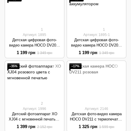
1
1
Артикул: 1895
Артикул: 1895-1
Детская цифровая фото-
Детская цифровая фото-
видео камера HOCO DV205 |
видео камера HOCO DV205 |
20Mp + селфи, 720P, 600mAh
20Mp + селфи, 720P, 600mAh
1 199 грн
1 199 грн
1 349 грн
1 349 грн
| Pink
| Blue
−35%
−17%
2
Артикул: 1996
Артикул: 2146
Детский фотоаппарат XO
Детская фото-видео камера
XJ04 с мгновенной печатью |
HOCO DV211 с термопечатью
IPS 2.4", Selfie-камера, 1080P
| 20 МП, 1080p, 1300 mAh |
1 399 грн
1 325 грн
2 152 грн
1 599 грн
| Pink
Pink