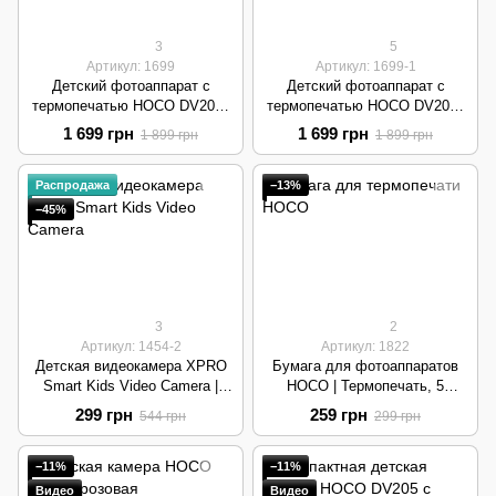
3
5
Артикул: 1699
Артикул: 1699-1
Детский фотоаппарат с
Детский фотоаппарат с
термопечатью HOCO DV204 |
термопечатью HOCO DV204 |
48MP, 720P, 800mAh | Pink
48MP, 720P, 800mAh | Yellow
1 699 грн
1 699 грн
1 899 грн
1 899 грн
Распродажа
−13%
−45%
3
2
Артикул: 1454-2
Артикул: 1822
Детская видеокамера XPRO
Бумага для фотоаппаратов
Smart Kids Video Camera |
HOCO | Термопечать, 5
10MP, 720P, 600mAh | Yellow
рулонов в комплекте | White
299 грн
259 грн
544 грн
299 грн
−11%
−11%
Видео
Видео