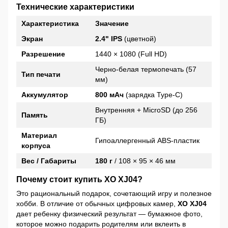
Технические характеристики
Характеристика
Значение
Экран
2.4" IPS
(цветной)
Разрешение
1440 × 1080 (Full HD)
Черно-белая термопечать (57
Тип печати
мм)
Аккумулятор
800 мАч
(зарядка Type-C)
Внутренняя + MicroSD (до 256
Память
ГБ)
Материал
Гипоаллергенный ABS-пластик
корпуса
Вес / Габариты
180 г
/ 108 × 95 × 46 мм
Почему стоит купить XO XJ04?
Это рациональный подарок, сочетающий игру и полезное
хобби. В отличие от обычных цифровых камер,
XO XJ04
дает ребенку физический результат — бумажное фото,
которое можно подарить родителям или вклеить в