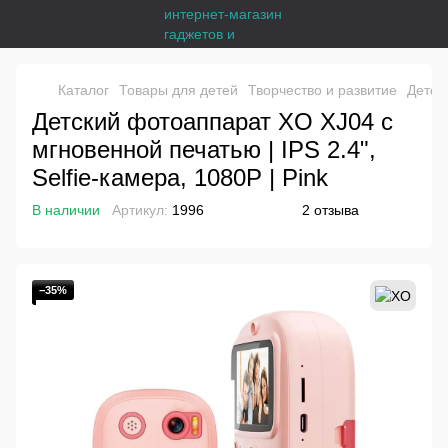
Каталог
Товары для детей
Творчество и развитие
Детск
Детский фотоаппарат XO XJ04 с
мгновенной печатью | IPS 2.4",
Selfie-камера, 1080P | Pink
В наличии
Артикул:
1996
2 отзыва
−35%