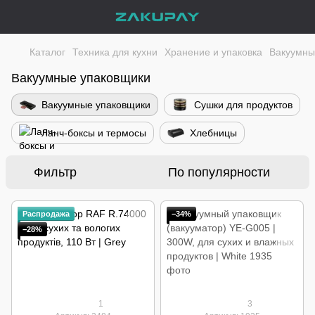
Каталог
Техника для кухни
Хранение и упаковка
Вакуумны
Вакуумные упаковщики
Вакуумные упаковщики
Сушки для продуктов
Ланч-боксы и термосы
Хлебницы
Фильтр
По популярности
Распродажа
−34%
−28%
1
3