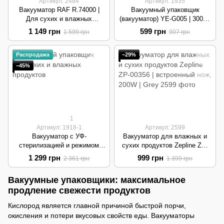
Артикул: 2484
Артикул: 1935
Вакууматор RAF R.74000 |
Вакуумный упаковщик
Для сухих и влажных
(вакууматор) YE-G005 | 300W,
продуктов, 110 Вт | Grey
для сухих и влажных
1 149 грн
599 грн
1 599 грн
907 грн
продуктов | White
Распродажа
−29%
−45%
1
Артикул: 1918-1
Артикул: 2599
Вакууматор с УФ-
Вакууматор для влажных и
стерилизацией и режимом
сухих продуктов Zepline ZP-
Sous Vide | для сухих и
00356 | встроенный нож, 200W
1 299 грн
999 грн
2 361 грн
1 399 грн
влажных продуктов | Grey
| Grey
Вакуумные упаковщики: максимальное
продление свежести продуктов
Кислород является главной причиной быстрой порчи,
окисления и потери вкусовых свойств еды. Вакууматоры