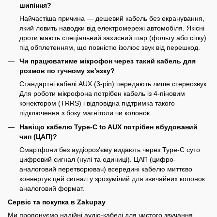
шипіння?
Найчастіша причина — дешевий кабель без екранування,
який ловить наводки від електромережі автомобіля. Якісні
дроти мають спеціальний захисний шар (фольгу або сітку)
під обплетенням, що повністю ізолює звук від перешкод.
Чи працюватиме мікрофон через такий кабель для
розмов по гучному зв'язку?
Стандартні кабелі AUX (3-pin) передають лише стереозвук.
Для роботи мікрофона потрібен кабель із 4-піновим
конектором (TRRS) і відповідна підтримка такого
підключення з боку магнітоли чи колонок.
Навіщо кабелю Type-C to AUX потрібен вбудований
чип (ЦАП)?
Смартфони без аудіороз'єму видають через Type-C суто
цифровий сигнал (нулі та одиниці). ЦАП (цифро-
аналоговий перетворювач) всередині кабелю миттєво
конвертує цей сигнал у зрозумілий для звичайних колонок
аналоговий формат.
Сервіс та покупка в Zakupay
Ми пропонуємо надійні аудіо-кабелі для чистого звучання