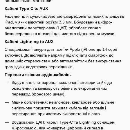
автомобільної магнітоли.
Кабелі Type-C to AUX
Рішення для сучасних Android-смартфонів та нових планшетів
iPad, у яких відсутній роз'єм 3.5 мм. Вбудований цифро-
аналоговий перетворювач (ЦАП) обробляє сигнал
безпосередньо в штекері для чистого відтворення музики.
Кабелі Lightning to AUX
Спеціалізовані шнури для техніки Apple (iPhone до 14 серії
включно). Дозволяють напряму підключати смартфон до
домашніх стереосистем або автомагнітоли без використання
громіздких додаткових перехідників.
Переваги якісних аудіо-кабелів:
Відсутність спотворень: позолочені штекери стійкі до
окислення та мінімізують рівень електромагнітних
перешкод (фонового шуму).
Міцне обплетення: нейлонове, кевларове або щільне
силіконове покриття захищає кабель від заломів і
перетирання при частому використанні в авто.
Вбудований ЦАП: кабелі Type-C та Lightning оснащені
мікросхемою, яка конвертує цифровий сигнал в