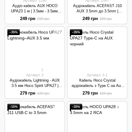
Артикул: 1190
Артикул: 2547
Аудіо кабель AUX HOCO
Аудіокабель ACEFAST J10
UPA23 1 м | 3.5мм - 3.5мм,
AUX 3.5mm до 3.5mm |
тканинне обплетення | Black
Нейлонове обплетення, Hi-Fi
249 грн
249 грн
299 грн
299 грн
звук | Black
−35%
−35%
1
Артикул: 3
Артикул: 3-1
Аудіокабель Lightning - AUX
Кабель Hoco Crystal
3.5 мм Hoco Spirit UPA27 |
аудіокабель з Type C на Aux
1.2м, TPU | Black
UPA27 |1.2M| Black
279 грн
279 грн
429 грн
429 грн
−15%
−35%