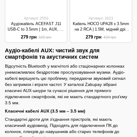
Артикул: 2550
Артикул: 2623
Аудіокабель ACEFAST J11
Кабель HOCO UPA28 з 3.5mm
USB-C to 3.5mm | 1m, AUX, Hi-
на 2 RCA | 1.5M, мідний дріт
Fi | Black
3C100.1, товщина OD3.5 мм |
279 грн
279 грн
329 грн
429 грн
Black
Аудіо-кабелі AUX: чистий звук для
смартфонів та акустичних систем
Відсутність Bluetooth у магнітолі або стаціонарних колонках
унеможливлює бездротове прослуховування музики. Аудіо-
кабелі вирішують цю проблему, передаючи звуковий сигнал
без затримок і втрати частот. У каталозі Zakupay зібрані
класичні AUX-шнури та сучасні рішення для прямого
підключення смартфонів, які не мають стандартного роз'єму
3.5 мм.
Класичні кабелі AUX (3.5 мм – 3.5 мм)
Стандартні дроти для з'єднання пристроїв, які мають
класичний аудіовихід. Підходять для підключення ПК до
колонок, плеєрів до навушників або старих телефонів до