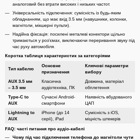
аналоговий без втрати високих і низьких частот.
Універсальність підключення: сумісність із будь-яким
обладнанням, що має вхід 3.5 мм (навушники, колонки,
магнітоли, мікшерні пульти).
Надійна фіксація: посилені металеві конектори щільно
тримаються у роз'ємах, виключаючи переривання звуку під
час руху автомобіля.
Коротка таблиця характеристик за категоріями
Основне
Ключові параметри
Тип кабелю
призначення
вибору
AUX 3.5 мм
Класична
Довжина, матеріал
– 3.5 мм
аудіотехніка, ПК
обплетення
Type-C to
Сучасні Android-
Наявність вбудованого
AUX
смартфони
ЦАП
Lightning to
iPhone (до 14
Сумісність з iOS,
AUX
серії), iPad
міцність штекерів
FAQ: часті питання про аудіо-кабелі
Чому під час підключення телефона до магнітоли чути