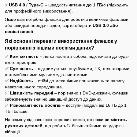
⚡
USB 4.0 / Type-C
– швидкість читання
до 1 ГБ/с
(підходить
для професійного використання).
Якщо вам потрібна флешка для роботи з великими файлами
або швидкої передачі відео, варто обирати
USB 3.0 або
новіші версії
.
Які основні переваги використання флешок у
порівнянні з іншими носіями даних?
✅
Компактність
– легко носити з собою, підключати до будь-
якого пристрою.
✅
Сумісність
– підтримуються ноутбуками, ПК, телевізорами,
автомобільними мультимедіа-системами.
✅
Надійність
– стійкі до механічних пошкоджень та впливу
навколишнього середовища.
✅
Швидкість передачі
– порівняно з DVD-дисками, флешки
забезпечують значно швидший доступ до даних.
✅
Різноманітність обсягів
– доступні моделі від 16 ГБ до 1
ТБ і більше.
На відміну від зовнішніх жорстких дисків, флешки
не містять
рухомих деталей
, що робить їх більш стійкими до ударів і
вібрації.