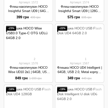
Артикул: 1572
Артикул: 1574
Флеш-накопичувач HOCO
Флеш-накопичувач HOCO
Insightful Smart UD9 | 64GB,
Insightful Smart UD9 | 128GB,
USB 2.0, Металевий корпус |
USB 2.0, Металевий корпус |
399 грн
575 грн
499 грн
695 грн
Silver
Silver
−23%
−22%
2
1
Артикул: 1576
Артикул: 1567
Флеш-накопичувач HOCO
Флешка HOCO UD4 Intelligent |
Wise UD10 2в1 | 64GB, USB
64GB, USB 2.0, Metal корпус |
3.0, Type-C OTG, Metal | Silver
Silver
849 грн
349 грн
1 099 грн
449 грн
−16%
−19%