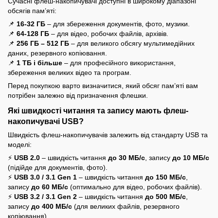
Сучасні флеш-накопичувачі доступні в широкому діапазоні
обсягів пам’яті:
📌
16-32 ГБ
– для збереження документів, фото, музики.
📌
64-128 ГБ
– для відео, робочих файлів, архівів.
📌
256 ГБ – 512 ГБ
– для великого обсягу мультимедійних
даних, резервного копіювання.
📌
1 ТБ і більше
– для професійного використання,
збереження великих відео та програм.
Перед покупкою варто визначитися, який обсяг пам’яті вам
потрібен залежно від призначення флешки.
Які швидкості читання та запису мають флеш-
накопичувачі USB?
Швидкість флеш-накопичувачів залежить від стандарту USB та
моделі:
⚡
USB 2.0
– швидкість читання
до 30 МБ/с
, запису
до 10 МБ/с
(підійде для документів, фото).
⚡
USB 3.0 / 3.1 Gen 1
– швидкість читання
до 150 МБ/с
,
запису
до 60 МБ/с
(оптимально для відео, робочих файлів).
⚡
USB 3.2 / 3.1 Gen 2
– швидкість читання
до 500 МБ/с
,
запису
до 400 МБ/с
(для великих файлів, резервного
копіювання).