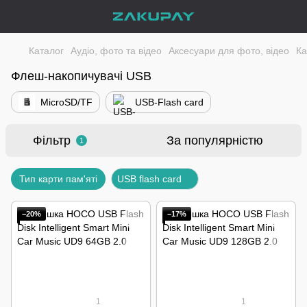
Каталог
Аудіо, фото та відео
Аксесуари для фото, відео
Ка
Флеш-накопичувачі USB
MicroSD/TF
USB-Flash card
Фільтр
За популярністю
1
Тип карти пам'яті
USB flash card
−20%
−17%
1
1