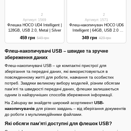
2
2
Артикул: 1569
Артикул: 1571
Флешка HOCO UD4 Intelligent |
Флеш-накопичувач HOCO UD6
128GB, USB 2.0, Metal | Silver
Intelligent | 64GB, USB 2.0 |
Black
459 грн
349 грн
549 грн
429 грн
Флеш-накопичувачі USB – швидке та зручне
збереження даних
Флеш-накопичувачі USB – це компактні пристрої для
зберігання та передачі даних, які використовуються в
повсякденному житті для роботи, навчання та особистих
потреб. Завдяки великому вибору моделей, різним обсягам
пам’яті та швидкості передачі даних, флешки залишаються
одним із найзручніших способів збереження інформації.
На Zakupay ви знайдете широкий асортимент
USB-
накопичувачів
для різних завдань – від зберігання документів
до роботи з мультимедійними файлами.
Які обсяги пам’яті доступні для флешок USB?