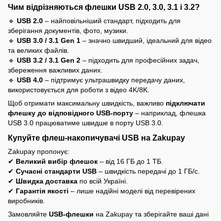
Чим відрізняються флешки USB 2.0, 3.0, 3.1 і 3.2?
🔹
USB 2.0
– найповільніший стандарт, підходить для
зберігання документів, фото, музики.
🔹
USB 3.0 / 3.1 Gen 1
– значно швидший, ідеальний для відео
та великих файлів.
🔹
USB 3.2 / 3.1 Gen 2
– підходить для професійних задач,
збереження важливих даних.
🔹
USB 4.0
– підтримує ультрашвидку передачу даних,
використовується для роботи з відео 4K/8K.
Щоб отримати максимальну швидкість, важливо
підключати
флешку до відповідного USB-порту
– наприклад, флешка
USB 3.0 працюватиме швидше в порту USB 3.0.
Купуйте флеш-накопичувачі USB на Zakupay
Zakupay пропонує:
✔
Великий вибір флешок
– від 16 ГБ до 1 ТБ.
✔
Сучасні стандарти USB
– швидкість передачі до 1 ГБ/с.
✔
Швидка доставка
по всій Україні.
✔
Гарантія якості
– лише надійні моделі від перевірених
виробників.
Замовляйте
USB-флешки
на Zakupay та зберігайте ваші дані