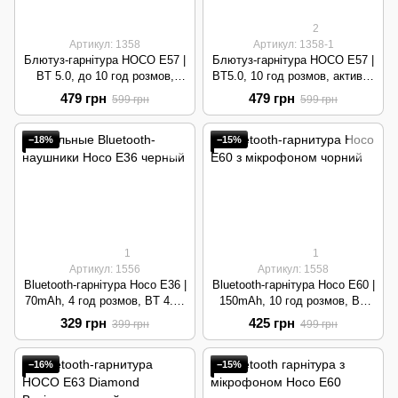
2
Артикул: 1358
Артикул: 1358-1
Блютуз-гарнітура HOCO E57 |
Блютуз-гарнітура HOCO E57 |
BT 5.0, до 10 год розмов,
BT5.0, 10 год розмов, активне
шумозаглушення | Black
шумозаглушення | White
479 грн
479 грн
599 грн
599 грн
−18%
−15%
1
1
Артикул: 1556
Артикул: 1558
Bluetooth-гарнітура Hoco E36 |
Bluetooth-гарнітура Hoco E60 |
70mAh, 4 год розмов, BT 4.2 |
150mAh, 10 год розмов, BT
Black
5.0 | Black
329 грн
425 грн
399 грн
499 грн
−16%
−15%