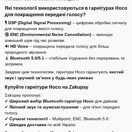
Які технології використовуються в гарнітурах Hoco
для покращення передачі голосу?
🎙
DSP (Digital Signal Processing)
– цифрова обробка сигналу
для покращення якості голосу.
🔇
ENC (Environmental Noise Cancellation)
– зменшує
зовнішній шум під час розмови.
🔊
HD Voice
– покращена передача голосу для більш
природного звучання.
📡
Bluetooth 5.0/5.1
– стабільне з’єднання без переривань та
затримок.
Завдяки цим технологіям, гарнітури Hoco гарантують
чистий
звук і зручний зв’язок у будь-яких умовах
.
Купуйте гарнітури Hoco на Zakupay
Zakupay пропонує:
✔
Широкий вибір Bluetooth-гарнітур Hoco
для дзвінків.
✔
Якісний звук та шумозаглушення
– для чіткої передачі
голосу.
✔
Сучасні технології
– Multipoint, ENC, Bluetooth 5.0.
✔
Швидка доставка
по всій Україні.