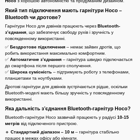
Hoco
з хорошою автономністю та продуманим дизайном.
Який тип підключення мають гарнітури Hoco –
Bluetooth чи дротове?
Гарнітури Hoco для дзвінків працюють через
Bluetooth-
з’єднання
, що забезпечує свободу рухів і зручність у
повсякденному використанні.
✅
Бездротове підключення
– немає зайвих дротів, що
робить використання максимально комфортним.
✅
Автоматичне з’єднання
– гарнітура швидко підключається
до смартфона після першого сполучення.
✅
Широка сумісність
– підтримують роботу з телефонами,
планшетами та ноутбуками.
Дротові гарнітури для дзвінків зустрічаються рідше, оскільки
Bluetooth-моделі мають більшу зручність у повсякденному
використанні.
Яка дальність з’єднання Bluetooth-гарнітур Hoco?
Bluetooth-гарнітури Hoco зазвичай працюють у радіусі
10-15
метрів
від підключеного пристрою.
🔹
Стандартний діапазон – 10 м
– гарнітура стабільно
працює в межах офісу або кімнати.