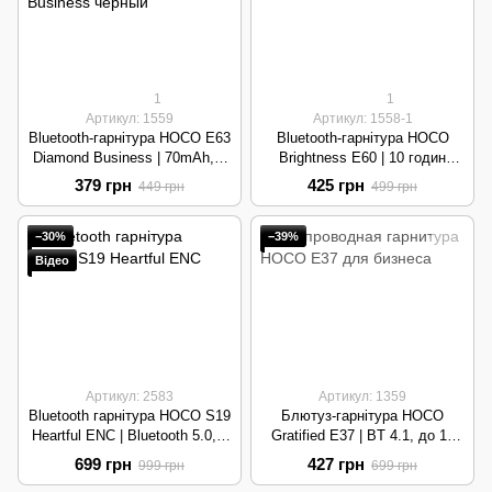
1
1
Артикул: 1559
Артикул: 1558-1
Bluetooth-гарнітура HOCO E63
Bluetooth-гарнітура HOCO
Diamond Business | 70mAh, 5
Brightness E60 | 10 годин
год розмов, BT 5.0 | Black
розмов, BT 5.0, ANC | White
379 грн
425 грн
449 грн
499 грн
−30%
−39%
Відео
Артикул: 2583
Артикул: 1359
Bluetooth гарнітура HOCO S19
Блютуз-гарнітура HOCO
Heartful ENC | Bluetooth 5.0, 9
Gratified E37 | BT 4.1, до 15
год, кріплення за вухо | Metal
год розмов, 170mAh | Black
699 грн
427 грн
999 грн
699 грн
Gray|