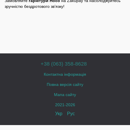
Замовляйте
гарнітури Hoco
на Zakupay та насолоджуйтесь
зручністю бездротового зв’язку!
+38 (063) 358-8628
Контактна інформація
Повна версія сайту
Мапа сайту
2021-2026
Укр
Рус