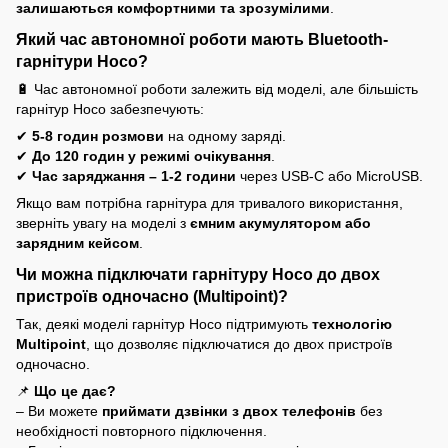
залишаються комфортними та зрозумілими
.
Який час автономної роботи мають Bluetooth-
гарнітури Hoco?
🔋 Час автономної роботи залежить від моделі, але більшість
гарнітур Hoco забезпечують:
✔
5-8 годин розмови
на одному заряді.
✔
До 120 годин у режимі очікування
.
✔
Час заряджання – 1-2 години
через USB-C або MicroUSB.
Якщо вам потрібна гарнітура для тривалого використання,
зверніть увагу на моделі з
ємним акумулятором або
зарядним кейсом
.
Чи можна підключати гарнітуру Hoco до двох
пристроїв одночасно (Multipoint)?
Так, деякі моделі гарнітур Hoco підтримують
технологію
Multipoint
, що дозволяє підключатися до двох пристроїв
одночасно.
📌
Що це дає?
– Ви можете
приймати дзвінки з двох телефонів
без
необхідності повторного підключення.