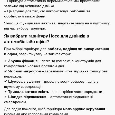
– Гарнітура автоматично перемикається між пристроями
залежно від активного дзвінка.
– Це зручно для тих, хто використовує
робочий та
особистий смартфони
.
Якщо ця функція вам важлива, звертайте увагу на її підтримку
під час вибору гарнітури.
Як вибрати гарнітуру Hoco для дзвінків в
автомобілі або офісі?
При виборі гарнітури для
роботи, водіння чи використання
в офісі
, зверніть увагу на такі фактори:
✔
Зручна фіксація
– легка та компактна конструкція для
комфортного носіння протягом дня.
✔
Якісний мікрофон
– забезпечує чітке звучання голосу без
перешкод.
✔
Шумозаглушення
– дозволяє вести розмову навіть у
шумному середовищі.
✔
Тривала автономність
– не потрібно часто заряджати.
✔
Швидке підключення
– автоматичне з’єднання зі
смартфоном.
Для водіїв важливо, щоб гарнітура мала
зручне керування
кнопками або голосовими командами.