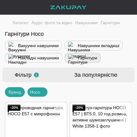
Каталог
Аудіо, фото та відео
Навушники
Гарнітури
Гарнітури Hoco
Вакуумні навушники
Навушники вкладиші
Накладні навушники
Гарнітури
Фільтр
За популярністю
1
Бренд
Hoco
−20%
−20%