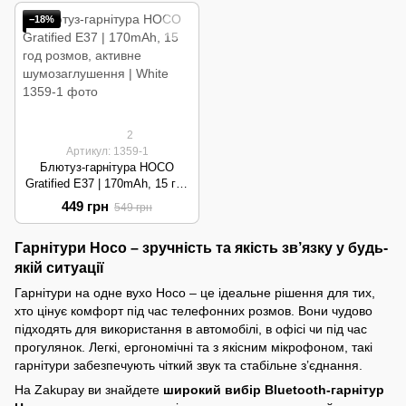
−18%
2
Артикул: 1359-1
Блютуз-гарнітура HOCO
Gratified E37 | 170mAh, 15 год
розмов, активне
449 грн
549 грн
шумозаглушення | White
Гарнітури Hoco – зручність та якість зв’язку у будь-
якій ситуації
Гарнітури на одне вухо Hoco – це ідеальне рішення для тих,
хто цінує комфорт під час телефонних розмов. Вони чудово
підходять для використання в автомобілі, в офісі чи під час
прогулянок. Легкі, ергономічні та з якісним мікрофоном, такі
гарнітури забезпечують чіткий звук та стабільне з’єднання.
На Zakupay ви знайдете
широкий вибір Bluetooth-гарнітур