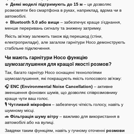
🔹
Деякі моделі підтримують до 15 м
– це дозволяє
розмовляти без смартфона в руках, наприклад, вдома чи в
автомобілі.
🔹
Bluetooth 5.0 або вище
– забезпечує краще з’єднання,
менше переривань сигналу та знижену затримку.
Якість зв’язку залежить також від перешкод (стіни,
електроприлади), але загалом гарнітури Hoco демонструють
стабільне підключення.
Чи мають гарнітури Hoco функцію
шумозаглушення для кращої якості розмов?
Так, багато гарнітур Hoco оснащені технологіями
шумозаглушення, які покращують якість голосового зв’язку:
🎧
ENC (Environmental Noise Cancellation)
– активне
зменшення фонових шумів, що дозволяє співрозмовнику
краще чути ваш голос.
🎙
Чутливий мікрофон
– забезпечує чіткість голосу, навіть у
шумному місці.
🚗
Фільтрація шуму вітру
– важливо для використання в
автомобілі або на вулиці.
Завдяки таким функціям, навіть у гучному оточенні
розмови