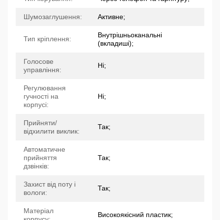
Шумозаглушення:
Активне;
Внутрішньоканальні
Тип кріплення:
(вкладиші);
Голосове
Ні;
управління:
Регулювання
гучності на
Ні;
корпусі:
Прийняти/
Так;
відхилити виклик:
Автоматичне
прийняття
Так;
дзвінків:
Захист від поту і
Так;
вологи:
Матеріал
Високоякісний пластик;
корпусу: