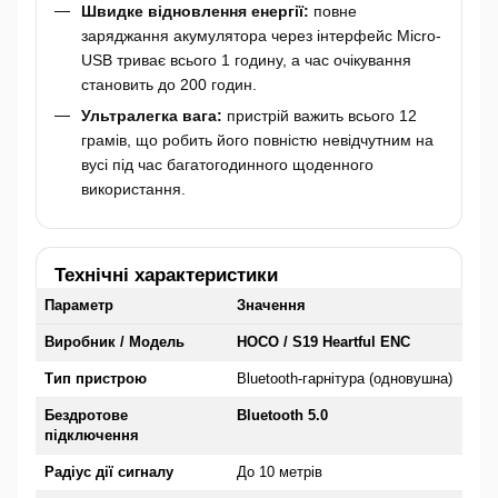
Швидке відновлення енергії:
повне
заряджання акумулятора через інтерфейс Micro-
USB триває всього 1 годину, а час очікування
становить до 200 годин.
Ультралегка вага:
пристрій важить всього 12
грамів, що робить його повністю невідчутним на
вусі під час багатогодинного щоденного
використання.
Технічні характеристики
Параметр
Значення
Виробник / Модель
HOCO / S19 Heartful ENC
Тип пристрою
Bluetooth-гарнітура (одновушна)
Бездротове
Bluetooth 5.0
підключення
Радіус дії сигналу
До 10 метрів