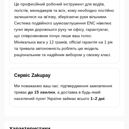
Це професійний робочий інструмент для водіїв,
логістів, менеджерів та всіх, кому необхідно постійно
залишатися на зв'язку, зберігаючи руки вільними.
Система подвійного шумозаглушення ENC нівелює
гучні звуки дорожнього руху чи офісу, гарантуючи,
що співрозмовник почує лише ваш голос.
Мінімальна вага у 12 грамів, official гарантія на 1 рік
та тривала автономність роблять цю модель
раціональним та надійним вибором у своєму класі.
Сервіс Zakupay
Ми поважаємо ваш час: підтвердження замовлення
триває
до 15 хвилин
, а доставка в будь-який
населений пункт України займає всього
1–2 дні
.
Характеристики