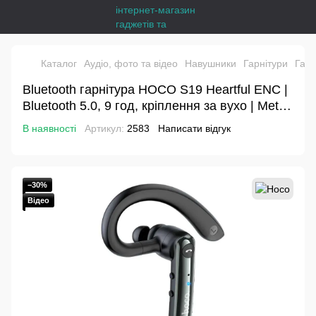
Каталог
Аудіо, фото та відео
Навушники
Гарнітури
Гарн
Bluetooth гарнітура HOCO S19 Heartful ENC |
Bluetooth 5.0, 9 год, кріплення за вухо | Metal
Gray|
В наявності
Артикул:
2583
Написати відгук
−30%
Відео