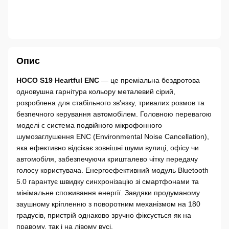
Опис
HOCO S19 Heartful ENC
— це преміальна бездротова
одновушна гарнітура кольору металевий сірий,
розроблена для стабільного зв'язку, тривалих розмов та
безпечного керування автомобілем. Головною перевагою
моделі є система подвійного мікрофонного
шумозаглушення ENC (Environmental Noise Cancellation),
яка ефективно відсікає зовнішні шуми вулиці, офісу чи
автомобіля, забезпечуючи кришталево чітку передачу
голосу користувача. Енергоефективний модуль Bluetooth
5.0 гарантує швидку синхронізацію зі смартфонами та
мінімальне споживання енергії. Завдяки продуманому
заушному кріпленню з поворотним механізмом на 180
градусів, пристрій однаково зручно фіксується як на
правому, так і на лівому вусі.