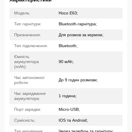
Модель:
Hoco E63;
Тип гарнітури:
Bluetooth-гарнітура;
Призначення:
Для розмов за кермом;
Тип підключення:
Bluetooth;
Ємність
акумулятора
90 мАh;
(mAh):
Час автономної
До 9 годин розмови;
роботи:
Час заряджання
1 година;
акумулятора:
Порт зарядки:
Micro-USB;
Сумісність:
IOS та Android;
Тип керування:
Через телефон та гарнітуру;