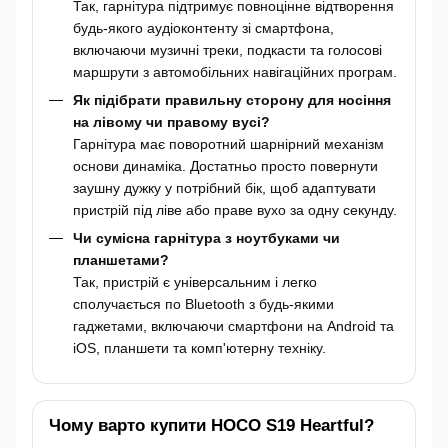
Так, гарнітура підтримує повноцінне відтворення
будь-якого аудіоконтенту зі смартфона,
включаючи музичні треки, подкасти та голосові
маршрути з автомобільних навігаційних програм.
Як підібрати правильну сторону для носіння
на лівому чи правому вусі?
Гарнітура має поворотний шарнірний механізм
основи динаміка. Достатньо просто повернути
заушну дужку у потрібний бік, щоб адаптувати
пристрій під ліве або праве вухо за одну секунду.
Чи сумісна гарнітура з ноутбуками чи
планшетами?
Так, пристрій є універсальним і легко
сполучається по Bluetooth з будь-якими
гаджетами, включаючи смартфони на Android та
iOS, планшети та комп'ютерну техніку.
Чому варто купити HOCO S19 Heartful?