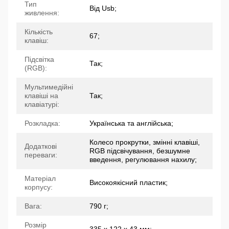
Тип
Від Usb;
живлення:
Кількість
67;
клавіш:
Підсвітка
Так;
(RGB):
Мультимедійні
клавіші на
Так;
клавіатурі:
Розкладка:
Українська та англійська;
Колесо прокрутки, змінні клавіші,
Додаткові
RGB підсвічування, безшумне
переваги:
введення, регулювання нахилу;
Матеріал
Високоякісний пластик;
корпусу:
Вага:
790 г;
Розмір