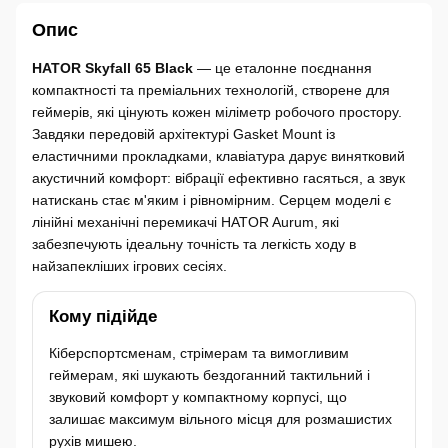
Опис
HATOR Skyfall 65 Black
— це еталонне поєднання
компактності та преміальних технологій, створене для
геймерів, які цінують кожен міліметр робочого простору.
Завдяки передовій архітектурі Gasket Mount із
еластичними прокладками, клавіатура дарує винятковий
акустичний комфорт: вібрації ефективно гасяться, а звук
натискань стає м'яким і рівномірним. Серцем моделі є
лінійні механічні перемикачі HATOR Aurum, які
забезпечують ідеальну точність та легкість ходу в
найзапекліших ігрових сесіях.
Кому підійде
Кіберспортсменам, стрімерам та вимогливим
геймерам, які шукають бездоганний тактильний і
звуковий комфорт у компактному корпусі, що
залишає максимум вільного місця для розмашистих
рухів мишею.