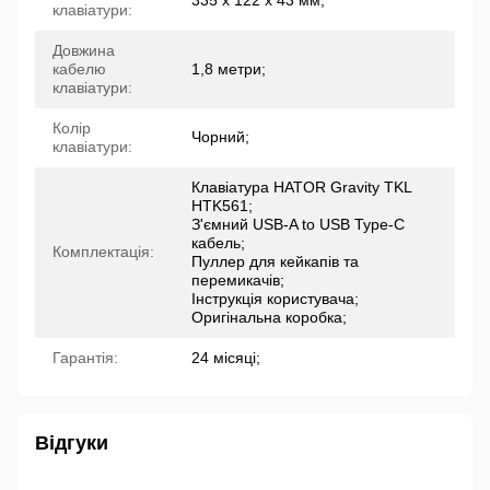
335 x 122 x 43 мм;
клавіатури:
Довжина
кабелю
1,8 метри;
клавіатури:
Колір
Чорний;
клавіатури:
Клавіатура HATOR Gravity TKL
HTK561;
З'ємний USB-A to USB Type-C
кабель;
Комплектація:
Пуллер для кейкапів та
перемикачів;
Інструкція користувача;
Оригінальна коробка;
Гарантія:
24 місяці;
Відгуки