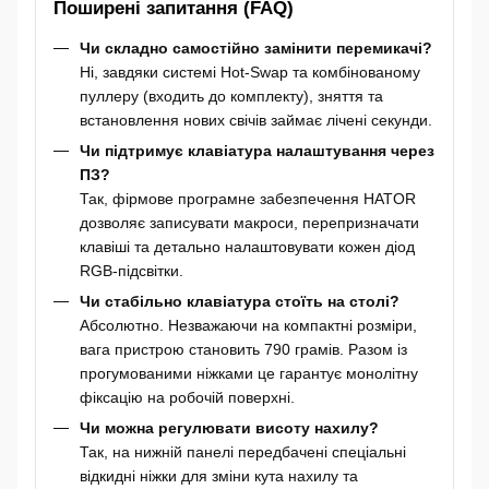
Поширені запитання (FAQ)
Чи складно самостійно замінити перемикачі?
Ні, завдяки системі Hot-Swap та комбінованому
пуллеру (входить до комплекту), зняття та
встановлення нових свічів займає лічені секунди.
Чи підтримує клавіатура налаштування через
ПЗ?
Так, фірмове програмне забезпечення HATOR
дозволяє записувати макроси, перепризначати
клавіші та детально налаштовувати кожен діод
RGB-підсвітки.
Чи стабільно клавіатура стоїть на столі?
Абсолютно. Незважаючи на компактні розміри,
вага пристрою становить 790 грамів. Разом із
прогумованими ніжками це гарантує монолітну
фіксацію на робочій поверхні.
Чи можна регулювати висоту нахилу?
Так, на нижній панелі передбачені спеціальні
відкидні ніжки для зміни кута нахилу та