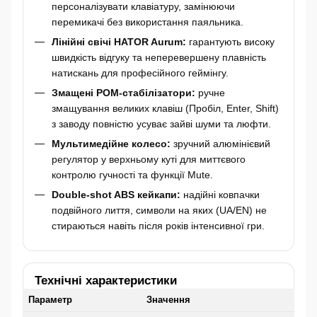
персоналізувати клавіатуру, замінюючи
перемикачі без використання паяльника.
Лінійні свічі HATOR Aurum:
гарантують високу
швидкість відгуку та неперевершену плавність
натискань для професійного геймінгу.
Змащені POM-стабілізатори:
ручне
змащування великих клавіш (Пробіл, Enter, Shift)
з заводу повністю усуває зайві шуми та люфти.
Мультимедійне колесо:
зручний алюмінієвий
регулятор у верхньому куті для миттєвого
контролю гучності та функції Mute.
Double-shot ABS кейкапи:
надійні ковпачки
подвійного лиття, символи на яких (UA/EN) не
стираються навіть після років інтенсивної гри.
Технічні характеристики
Параметр
Значення