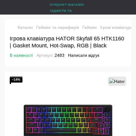
Каталог
Геймінг та периферія
Геймінг
Ігрові клавіатури
Ігрова клавіатура HATOR Skyfall 65 HTK1160
| Gasket Mount, Hot-Swap, RGB | Black
В наявності
Артикул:
2483
Написати відгук
−14%