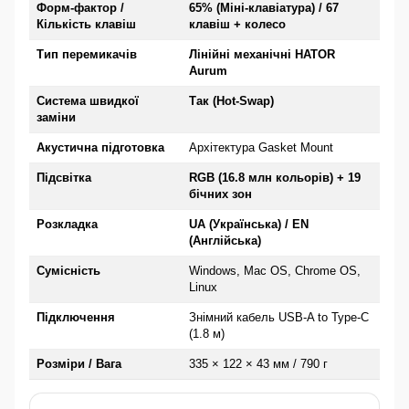
Форм-фактор /
65% (Міні-клавіатура) / 67
Кількість клавіш
клавіш + колесо
Тип перемикачів
Лінійні механічні HATOR
Aurum
Система швидкої
Так (Hot-Swap)
заміни
Акустична підготовка
Архітектура Gasket Mount
Підсвітка
RGB (16.8 млн кольорів) + 19
бічних зон
Розкладка
UA (Українська) / EN
(Англійська)
Сумісність
Windows, Mac OS, Chrome OS,
Linux
Підключення
Знімний кабель USB-A to Type-C
(1.8 м)
Розміри / Вага
335 × 122 × 43 мм / 790 г