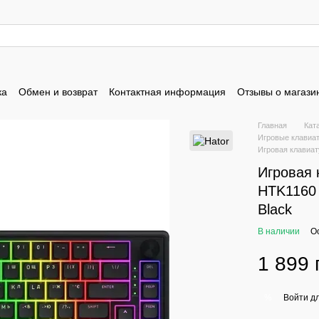
ка
Обмен и возврат
Контактная информация
Отзывы о магази
Главная
Кат
Игровые клавиа
Игровая клавиат
Игровая 
HTK1160 
Black
В наличии
О
1 899 
Войти
дл
%