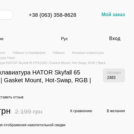
+38 (063) 358-8628
Мой заказ
Вход
не
Рус
алог
Гейминг и периферия
Гейминг
Игровые клавиатуры
туры Hator
ура HATOR Skyfall 65 HTK1160 | Gasket Mount, Hot-Swap, RGB | Black
клавиатура HATOR Skyfall 65
Артикул
2483
| Gasket Mount, Hot-Swap, RGB |
ставить отзыв
грн
2 199 грн
К сравнению
В желания
я отображения накопительной скидки