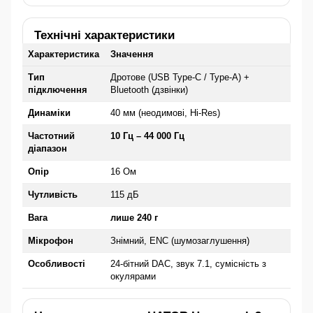
Технічні характеристики
Характеристика
Значення
Тип
Дротове (USB Type-C / Type-A) +
підключення
Bluetooth (дзвінки)
Динаміки
40 мм (неодимові, Hi-Res)
Частотний
10 Гц – 44 000 Гц
діапазон
Опір
16 Ом
Чутливість
115 дБ
Вага
лише 240 г
Мікрофон
Знімний, ENC (шумозаглушення)
Особливості
24-бітний DAC, звук 7.1, сумісність з
окулярами