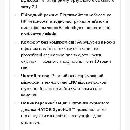
відтворення та підтримку віртуального об'ємного
звуку
7.1
.
Гібридний режим:
Підключайтеся кабелем до
ПК чи консолі та водночас тримайте зв'язок зі
смартфоном через Bluetooth для оперативного
прийняття дзвінків.
Комфорт без компромісів:
Амбушури з піною з
ефектом пам’яті та дихаючою тканиною
розроблені спеціально для тих, хто носить
окуляри — жодного тиску навіть після 10 годин
гри.
Чистий голос:
Знімний односпрямований
мікрофон із технологією
ENC
відсікає фонові
шуми, щоб ваші тіммейти чули тільки ваші
команди.
Повна персоналізація:
Підтримка фірмового
додатка
HATOR SyncHUB™
дозволяє тонко
налаштувати еквалайзер та функції під ваш
стиль гри.