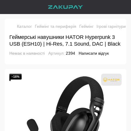
Каталог
Геймінг та периферія
Геймінг
Ігрові гарнітури
І
Геймерські навушники HATOR Hyperpunk 3
USB (ESH10) | Hi-Res, 7.1 Sound, DAC | Black
Немає в наявності
Артикул:
2394
Написати відгук
−16%