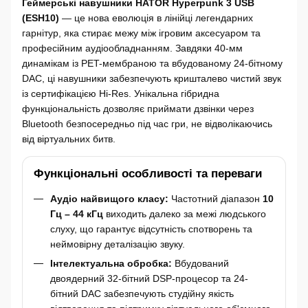
Геймерські навушники HATOR Hyperpunk 3 USB
(ESH10)
— це нова еволюція в лінійці легендарних
гарнітур, яка стирає межу між ігровим аксесуаром та
професійним аудіообладнанням. Завдяки 40-мм
динамікам із PET-мембраною та вбудованому 24-бітному
DAC, ці навушники забезпечують кришталево чистий звук
із сертифікацією Hi-Res. Унікальна гібридна
функціональність дозволяє приймати дзвінки через
Bluetooth безпосередньо під час гри, не відволікаючись
від віртуальних битв.
Функціональні особливості та переваги
Аудіо найвищого класу:
Частотний діапазон
10
Гц – 44 кГц
виходить далеко за межі людського
слуху, що гарантує відсутність спотворень та
неймовірну деталізацію звуку.
Інтелектуальна обробка:
Вбудований
двоядерний 32-бітний DSP-процесор та 24-
бітний DAC забезпечують студійну якість