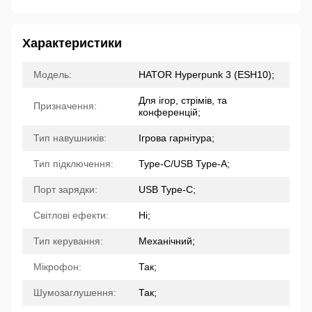
Характеристики
Модель:
HATOR Hyperpunk 3 (ESH10);
Для ігор, стрімів, та
Призначення:
конференцій;
Тип навушників:
Ігрова гарнітура;
Тип підключення:
Type-C/USB Type-A;
Порт зарядки:
USB Type-C;
Світлові ефекти:
Ні;
Тип керування:
Механічний;
Мікрофон:
Так;
Шумозаглушення:
Так;