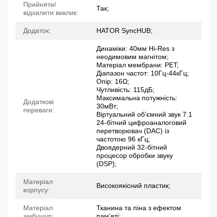
Прийняти/
Так;
відхилити виклик:
Додаток:
HATOR SyncHUB;
Динаміки: 40мм Hi-Res з
неодимовим магнітом;
Матеріал мембрани: PET;
Діапазон частот: 10Гц-44кГц;
Опір: 16Ω;
Чутливість: 115дБ;
Максимальна потужність:
Додаткові
30мВт;
переваги:
Віртуальний об’ємний звук 7.1
24-бітний цифроаналоговий
перетворювач (DAC) із
частотою 96 кГц;
Двоядерний 32-бітний
процесор обробки звуку
(DSP);
Матеріал
Високоякісний пластик;
корпусу:
Матеріал
Тканина та піна з ефектом
амбушур:
пам’яті;