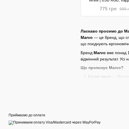
White | USB RGB, Кард
White
775 грн
999 
Ласкаво просимо до Ma
Marvo
— це бренд, що спе
що поєднують ергономічні
Бренд
Marvo
вже понад 1
відмінний результат. Усі
Що пропонує Marvo?
Ігрові миші
— Високо
точність у грі.
Механічні та мембр
Гарнітури
— Потужний
кількох годин викори
Геймерські крісла
—
Приймаємо до оплати
Геймерські аксесуа