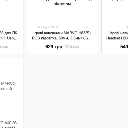
2
1
Артикул: 2436
86 для ПК
Ігрові навушники MARVO H8325 |
Ігрові на
th + Usb,
RGB підсвітка, 50мм, 3.5мм+USB |
Headset H83
| Black
Black
2 ×
629 грн
549
9 грн
799 грн
1
VO MIC-06