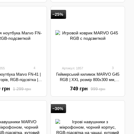
−25%
4
3
855
Артикул: 1857
оутбука Marvo FN-41 |
Геймерський килимок MARVO G45
орів, RGB-підсвітка |
RGB | XXL розмір 800x300 мм,
Black
RGB-підсвітка | Black
9 грн
749 грн
1 299 грн
999 грн
−30%