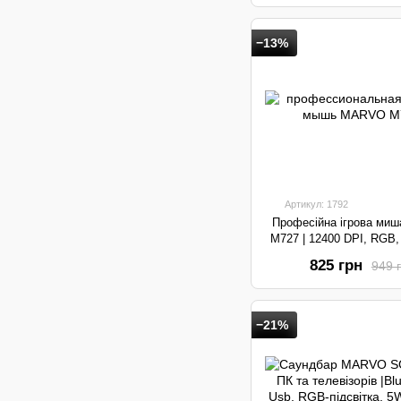
−13%
Артикул: 1792
Професійна ігрова ми
M727 | 12400 DPI, RGB, 
White
825 грн
949 
−21%