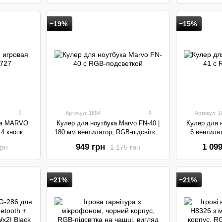
−19%
−15%
2
4
Артикул: 1854
Артикул: 1
ша MARVO
Кулер для ноутбука Marvo FN-40 |
Кулер для н
4 кнопки |
180 мм вентилятор, RGB-підсвітка |
6 вентилят
Black
949 грн
1 09
грн
1 175 грн
−21%
−21%