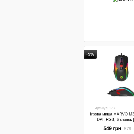
−5%
Артикул: 1736
Ігрова миша MARVO M36
DPI, RGB, 6 кнопок 
549 грн
579 