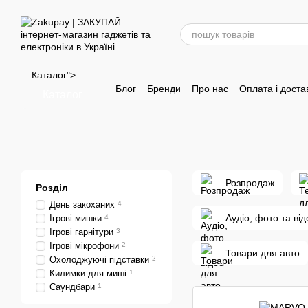
Перейти до основного контенту
Каталог">
Блог
Бренди
Про нас
Оплата і доста
Каталог
Розпродаж
Розділ
День закоханих
4
Аудіо, фото та від
Ігрові мишки
4
Ігрові гарнітури
3
Ігрові мікрофони
2
Товари для авто
Охолоджуючі підставки
2
Килимки для миші
1
Саундбари
1