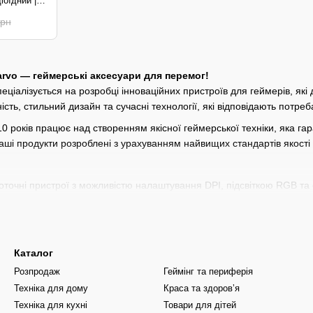
іоїдний |
грн
rvo — геймерські аксесуари для перемог!
ціалізується на розробці інноваційних пристроїв для геймерів, як
сть, стильний дизайн та сучасні технології, які відповідають потреб
0 років працює над створенням якісної геймерської техніки, яка гар
 наші продукти розроблені з урахуванням найвищих стандартів якості
точні пристрої з можливістю налаштування DPI, підсвіткою RGB та е
анні клавіатури
— Ідеальний баланс між швидкістю реакції, довговічн
 та чистий звук, який дозволяє глибоко зануритися в ігрову атмосф
Каталог
стання.
Розпродаж
Геймінг та периферія
 Комфортні та ергономічні рішення, що підтримують правильну поса
Техніка для дому
Краса та здоровʼя
ри
— Килимки для миші, підставки для клавіатури, контролери та ін
Техніка для кухні
Товари для дітей