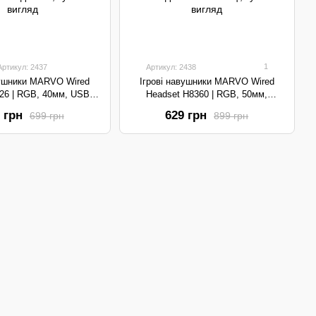
1
Артикул: 2437
Артикул: 2438
вушники MARVO Wired
Ігрові навушники MARVO Wired
26 | RGB, 40мм, USB +
Headset H8360 | RGB, 50мм,
 3.5 мм | Black
3.5мм+USB | Black
 грн
629 грн
699 грн
899 грн