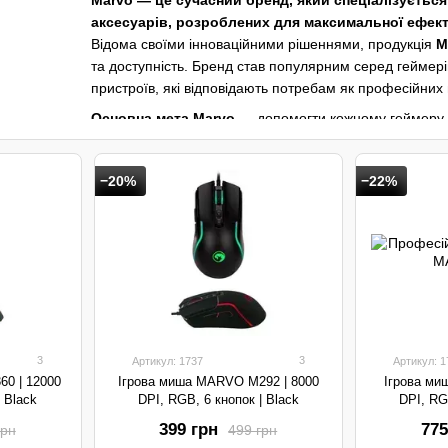
Marvo — це сучасний бренд, який спеціалізуєтьс
аксесуарів, розроблених для максимальної ефекти
Відома своїми інноваційними рішеннями, продукція
M
та доступність. Бренд став популярним серед геймері
пристроїв, які відповідають потребам як професійних г
Основна мета Marvo
— допомогти кожному геймеру до
продукція бренду створюється з урахуванням найвищих
довговічність.
−20%
−22%
Marvo
пропонує:
Ігрові миші
з високою точністю і функціями налаш
Клавіатури
для швидкої реакції та точного управл
Гарнітури
з ідеальним звуком для повного зануре
Аксесуари
для підвищення комфорту та продуктив
Крісла
для підтримки зручної посадки навіть під ча
3
3
Артикул: 1737
Артикул: 1
Marvo
— це поєднання технологій, стилю і доступності
0 | 12000
Ігрова миша MARVO M292 | 8000
Ігрова ми
захоплюючою.
| Black
DPI, RGB, 6 кнопок | Black
DPI, RG
399 грн
775
грн
499 грн