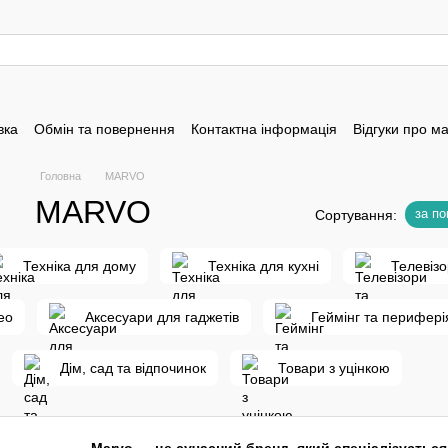
вка
Обмін та повернення
Контактна інформація
Відгуки про м
Головна
MARVO
MARVO
за п
Сортування:
Техніка для дому
Техніка для кухні
Телевізо
ео
Аксесуари для гаджетів
Геймінг та перифері
Дім, сад та відпочинок
Товари з уцінкою