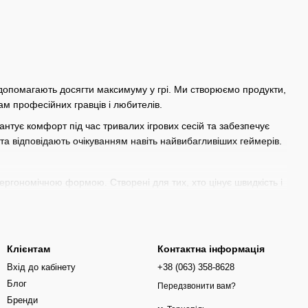
і допомагають досягти максимуму у грі. Ми створюємо продукти,
ам професійних гравців і любителів.
антує комфорт під час тривалих ігрових сесій та забезпечує
 та відповідають очікуванням навіть найвибагливіших геймерів.
ргономічною формою. Створені для тих, хто цінує швидкість і
істю і зручністю. Підходять для різних стилів гри.
еру. Зручна конструкція забезпечує комфорт навіть після
Клієнтам
Контактна інформація
Вхід до кабінету
+38 (063) 358-8628
дку та дозволяють грати довше без відчуття втоми.
Блог
Передзвонити вам?
ше.
Бренди