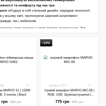
я на виробництві високоякісних геймерських
вності та комфорту під час гри.
arvo
об’єднує в собі стильний дизайн, передові технології
в у всьому світі, пропонуючи широкий асортимент
равців, так і любителів.
сягти нових вершин у своїх ігрових досягненнях. Уся
 стандартів якості, забезпечуючи надійність та
−14%
тування під стиль гри.
іння.
ння в ігровий процес.
ності під час гри.
с довгих ігрових сесій.
2
4
738
Артикул: 1777
, які роблять кожну гру не тільки комфортною, але й
ша MARVO S1 | 12000
Ігровий мікрофон MARVO MIC-06 |
B, 5 кнопок | Black
RGB, USB, Шумозаглушення |
Black
 грн
775 грн
999 грн
899 грн