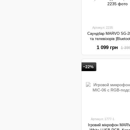
Артикул: 2235
Саундбар MARVO SG-2
та телевізорів |Bluetoo
RGB-підсвітка, 5Wx2
1 099 грн
1 39
−22%
Артикул: 1777-1
Ігровий мікрофон MAR