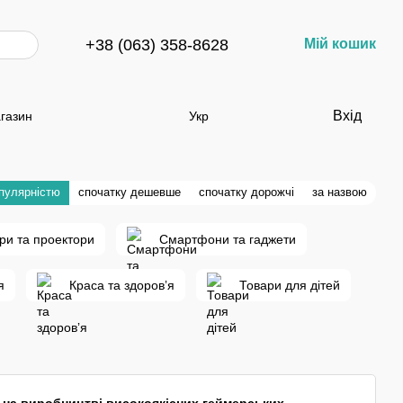
+38 (063) 358-8628
Мій кошик
Вхід
агазин
Укр
опулярністю
спочатку дешевше
спочатку дорожчі
за назвою
ри та проектори
Смартфони та гаджети
я
Краса та здоровʼя
Товари для дітей