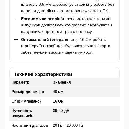
штекерів 3.5 мм забезпечує стабільну роботу без
перешкод на більшості материнських плат ПК.
Ергономічне оголів'я:
легкі матеріали та м'які
амбушури дозволяють комфортно перебувати в
навушниках протягом тривалого часу.
Оптимальний імпеданс:
опір 16 Ом робить
гарнітуру "легкою" для будь-якої звукової карти,
забезпечуючи високий рівень гучності.
Технічні характеристики
Параметр
Значення
Розмір динаміків
40 мм
Опір (імпеданс)
16 Ом
Чутливість
89 ± 3 дБ
навушників
Частотний діапазон
20 Гц – 20 000 Гц