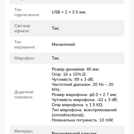
Тип
USB + 2 × 3.5 мм;
підключення:
Світлові
Так;
ефекти:
Тип
Механічний;
керування:
Мікрофон:
Так;
Розмір динаміків: 40 мм;
Опір: 16 ± 15% Ω;
Чутливість: 89 ± 3 dB;
Частотний діапазон: 20 Hz – 20
KHz;
Додаткові
Розмір мікрофона: φ6.0 × 2.7 мм;
переваги:
Чутливість мікрофона: -42 ± 3 dB;
Опір мікрофона: ≤ 1.5 KΩ;
Тип мікрофона: всеспрямований
(omnidirectional);
Номінальна потужність: 10 mW;
Матеріал
Високоякісний пластик;