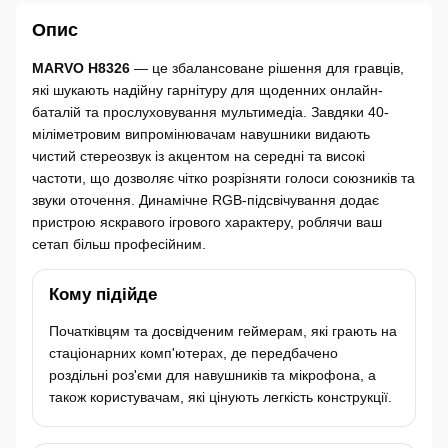
Опис
MARVO H8326
— це збалансоване рішення для гравців,
які шукають надійну гарнітуру для щоденних онлайн-
баталій та прослуховування мультимедіа. Завдяки 40-
міліметровим випромінювачам навушники видають
чистий стереозвук із акцентом на середні та високі
частоти, що дозволяє чітко розрізняти голоси союзників та
звуки оточення. Динамічне RGB-підсвічування додає
пристрою яскравого ігрового характеру, роблячи ваш
сетап більш професійним.
Кому підійде
Початківцям та досвідченим геймерам, які грають на
стаціонарних комп'ютерах, де передбачено
роздільні роз'єми для навушників та мікрофона, а
також користувачам, які цінують легкість конструкції.