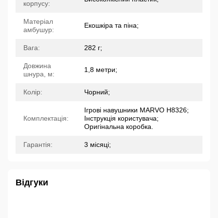
корпусу:
Матеріал
Екошкіра та піна;
амбушур:
Вага:
282 г;
Довжина
1,8 метри;
шнура, м:
Колір:
Чорний;
Ігрові навушники MARVO H8326;
Комплектація:
Інструкція користувача;
Оригінальна коробка.
Гарантія:
3 місяці;
Відгуки