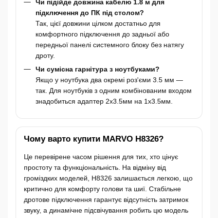
Чи підійде довжина кабелю 1.8 м для
підключення до ПК під столом?
Так, цієї довжини цілком достатньо для
комфортного підключення до задньої або
передньої панелі системного блоку без натягу
дроту.
Чи сумісна гарнітура з ноутбуками?
Якщо у ноутбука два окремі роз'єми 3.5 мм —
так. Для ноутбуків з одним комбінованим входом
знадобиться адаптер 2х3.5мм на 1х3.5мм.
Чому варто купити MARVO H8326?
Це перевірене часом рішення для тих, хто цінує
простоту та функціональність. На відміну від
громіздких моделей, H8326 залишається легкою, що
критично для комфорту голови та шиї. Стабільне
дротове підключення гарантує відсутність затримок
звуку, а динамічне підсвічування робить цю модель