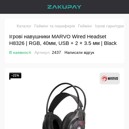
Каталог
Геймінг та периферія
Геймінг
Ігрові гарнітури
І
Ігрові навушники MARVO Wired Headset
H8326 | RGB, 40мм, USB + 2 × 3.5 мм | Black
В наявності
Артикул:
2437
Написати відгук
−21%