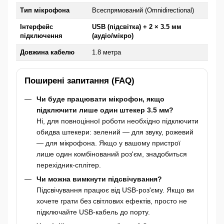
Тип мікрофона
Всеспрямований (Omnidirectional)
Інтерфейс
USB (підсвітка) + 2 × 3.5 мм
підключення
(аудіо/мікро)
Довжина кабелю
1.8 метра
Поширені запитання (FAQ)
Чи буде працювати мікрофон, якщо
підключити лише один штекер 3.5 мм?
Ні, для повноцінної роботи необхідно підключити
обидва штекери: зелений — для звуку, рожевий
— для мікрофона. Якщо у вашому пристрої
лише один комбінований роз'єм, знадобиться
перехідник-сплітер.
Чи можна вимкнути підсвічування?
Підсвічування працює від USB-роз'єму. Якщо ви
хочете грати без світлових ефектів, просто не
підключайте USB-кабель до порту.