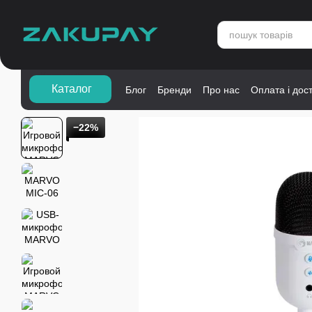
Перейти до основного контенту
Каталог">
Каталог
Блог
Бренди
Про нас
Оплата і дос
−22%