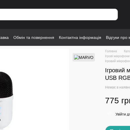
тавка
Обмін та повернення
Контактна інформація
Відгуки про 
Головна
Кат
Ігрові мікрофо
Ігровий мікрофо
Ігровий 
USB RGB,
Немає в наявн
775 гр
Увійти
дл
%