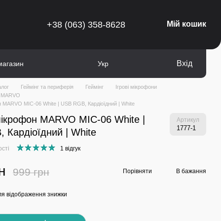
+38 (063) 358-8628
Мій кошик
Вхід
магазин
Укр
алог
Геймінг та периферія
Геймінг
Ігрові мікрофони
ни MARVO
н MARVO MIC-06 White | USB RGB, Кардіоїдний | White
мікрофон MARVO MIC-06 White |
Артикул
1777-1
 Кардіоїдний | White
ості
1 відгук
н
999 грн
Порівняти
В бажання
я відображення знижки