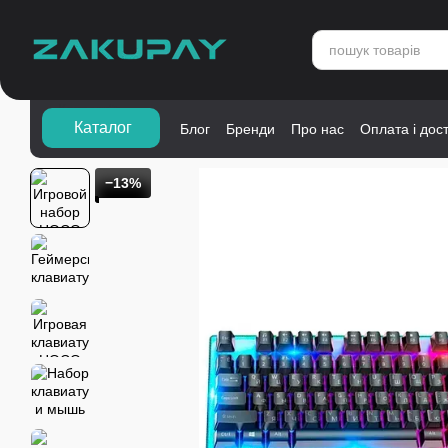
Перейти до основного контенту
Каталог">
Каталог
Блог
Бренди
Про нас
Оплата і дос
−13%