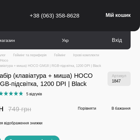
+38 (063) 358-8628
Мій кошик
Вхід
магазин
Укр
алог
Геймінг та периферія
Геймінг
Ігрові комплекти
 Hoco
лавіатура + миша) HOCO GM18 | RGB-підсвітка, 1200 DPI | Black
набір (клавіатура + миша) HOCO
Артикул
1847
GB-підсвітка, 1200 DPI | Black
5 відгуків
н
749 грн
Порівняти
В бажання
я відображення знижки