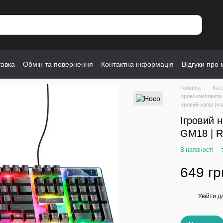
тавка
Обмін та повернення
Контактна інформація
Відгуки про 
Головна
Кат
Ігрові комплекти
Ігровий набір (к
Ігровий 
GM18 | R
В наявності
649 гр
Увійти
дл
%