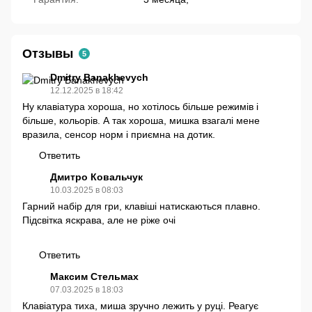
Отзывы
5
Dmitry Banakhevych
12.12.2025 в 18:42
Ну клавіатура хороша, но хотілось більше режимів і
більше, кольорів. А так хороша, мишка взагалі мене
вразила, сенсор норм і приємна на дотик.
Ответить
Дмитро Ковальчук
10.03.2025 в 08:03
Гарний набір для гри, клавіші натискаються плавно.
Підсвітка яскрава, але не ріже очі
Ответить
Максим Стельмах
07.03.2025 в 18:03
Клавіатура тиха, миша зручно лежить у руці. Реагує