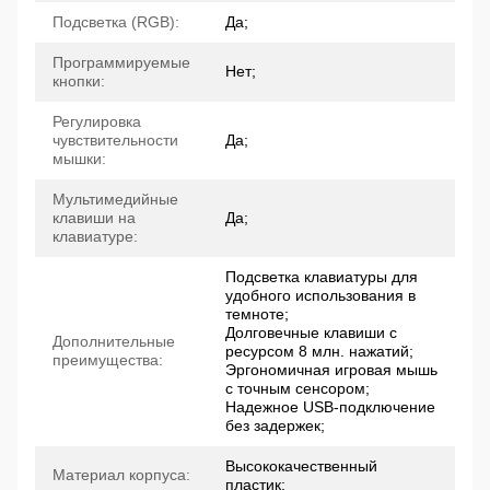
Подсветка (RGB):
Да;
Программируемые
Нет;
кнопки:
Регулировка
чувствительности
Да;
мышки:
Мультимедийные
клавиши на
Да;
клавиатуре:
Подсветка клавиатуры для
удобного использования в
темноте;
Долговечные клавиши с
Дополнительные
ресурсом 8 млн. нажатий;
преимущества:
Эргономичная игровая мышь
с точным сенсором;
Надежное USB-подключение
без задержек;
Высококачественный
Материал корпуса:
пластик;