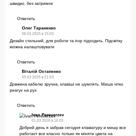
швидко, без затримок
Ответить
Олег Тараненко
06.03.2025 в 15:03
Дизайн стильний, для роботи та ігор підходить. Підсвітку
можна налаштовувати
Ответить
Віталій Остапенко
05.03.2025 в 21:03
Довжина кабелю зручна, клавіші не шумлять. Миша чітко
реагує на рух
Ответить
Ivan Pereverzev
01.03.2026 в 16:03
Добрий день я забрав сегодня клавіатуру и мишу все
работаєт все класно только як міняти цвета на