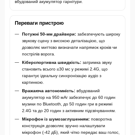
вбудований акумулятор гарнітури.
Переваги пристрою
Потужні 50-мм драйвери:
забезпечують широку
звукову сцену з високою деталізацією, що
дозволяє миттєво визначати напрямок кроків чи
пострілів ворога.
Кіберспортивна швидкість:
затримка звуку
становить всього ≤30 мс у режимі 2.4G, що
гарантує ідеальну синхронізацію аудіо з
картинкою.
Вражаюча автономність:
вбудований
акумулятор на 950 мАг забезпечує до 60 годин
музики по Bluetooth, до 50 годин гри в режимі
2.4G та до 20 годин з активним підсвічуванням.
Мікрофон із шумозаглушенням:
поворотна
конструкція дозволяє зручно налаштувати
мікрофон (-42 дБ), який чітко передає ваш голос,