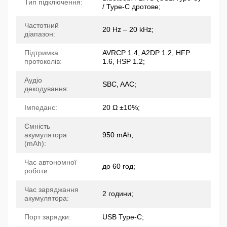
Тип підключення:
/ Type-C дротове;
Частотний
20 Hz – 20 kHz;
діапазон:
Підтримка
AVRCP 1.4, A2DP 1.2, HFP
протоколів:
1.6, HSP 1.2;
Аудіо
SBC, AAC;
декодування:
Імпеданс:
20 Ω ±10%;
Ємність
акумулятора
950 mAh;
(mAh):
Час автономної
до 60 год;
роботи:
Час заряджання
2 години;
акумулятора:
Порт зарядки:
USB Type-C;