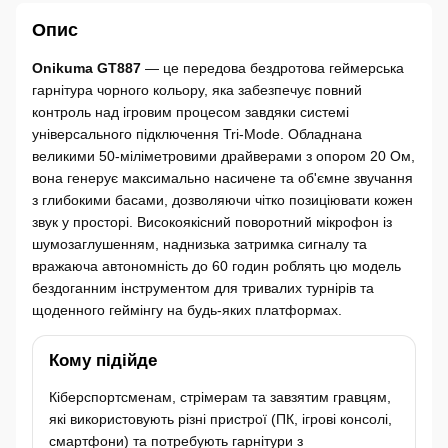
Опис
Onikuma GT887
— це передова бездротова геймерська
гарнітура чорного кольору, яка забезпечує повний
контроль над ігровим процесом завдяки системі
універсального підключення Tri-Mode. Обладнана
великими 50-міліметровими драйверами з опором 20 Ом,
вона генерує максимально насичене та об'ємне звучання
з глибокими басами, дозволяючи чітко позиціювати кожен
звук у просторі. Високоякісний поворотний мікрофон із
шумозаглушенням, наднизька затримка сигналу та
вражаюча автономність до 60 годин роблять цю модель
бездоганним інструментом для тривалих турнірів та
щоденного геймінгу на будь-яких платформах.
Кому підійде
Кіберспортсменам, стрімерам та завзятим гравцям,
які використовують різні пристрої (ПК, ігрові консолі,
смартфони) та потребують гарнітури з