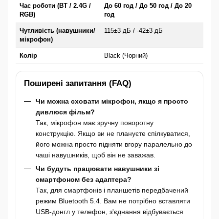
Час роботи (BT / 2.4G /
До 60 год / До 50 год / До 20
RGB)
год
Чутливість (навушники/
115±3 дБ / -42±3 дБ
мікрофон)
Колір
Black (Чорний)
Поширені запитання (FAQ)
Чи можна сховати мікрофон, якщо я просто
дивлюся фільм?
Так, мікрофон має зручну поворотну
конструкцію. Якщо ви не плануєте спілкуватися,
його можна просто підняти вгору паралельно до
чаші навушників, щоб він не заважав.
Чи будуть працювати навушники зі
смартфоном без адаптера?
Так, для смартфонів і планшетів передбачений
режим Bluetooth 5.4. Вам не потрібно вставляти
USB-донгл у телефон, з'єднання відбувається