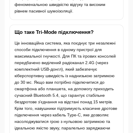
феноменальною швидкістю відгуку та високим
рівнем пасивної шумоізоляції.
Що таке Tri-Mode підключення?
Це інноваційна система, яка поєднує три незалежні
способи підключення в одному пристрої для
максимальної гнучкості. Для ПК та ігрових консолей
передбачено виділений радіоканал 2.4G (через
комплектний USB-донгл), який забезпечує
кіберспортивну швидкість із наднизькою затримкою
до 30 мс. Якщо вам потрібно підключитися до
смартфона або планшета, на допомогу приходить
сучасний Bluetooth 5.4, що гарантує стабільне
бездротове з'єднання на відстані понад 15 метрів.
Крім того, навушники підтримують класичне дротове
підключення через кабель Type-C, яке дозволяє
насолоджуватися грою з нульовою затримкою та
ідеальною якістю звуку, паралельно заряджаючи