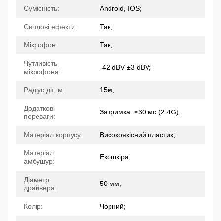
Сумісність:
Android, IOS;
Світлові ефекти:
Так;
Мікрофон:
Так;
Чутливість
-42 dBV ±3 dBV;
мікрофона:
Радіус дії, м:
15м;
Додаткові
Затримка: ≤30 мс (2.4G);
переваги:
Матеріал корпусу:
Високоякісний пластик;
Матеріал
Екошкіра;
амбушур:
Діаметр
50 мм;
драйвера:
Колір:
Чорний;