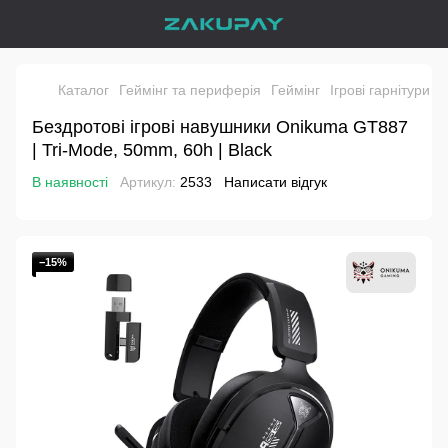
Каталог
Геймінг та периферія
Геймінг
Ігрові гарнітури
І
Бездротові ігрові навушники Onikuma GT887
| Tri-Mode, 50mm, 60h | Black
В наявності
Артикул:
2533
Написати відгук
−15%