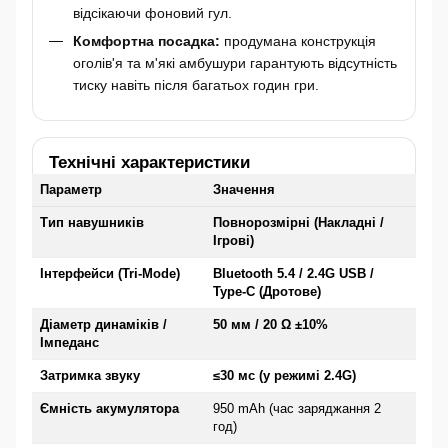
відсікаючи фоновий гул.
Комфортна посадка:
продумана конструкція
оголів'я та м'які амбушури гарантують відсутність
тиску навіть після багатьох годин гри.
Технічні характеристики
Параметр
Значення
Тип навушників
Повнорозмірні (Накладні /
Ігрові)
Інтерфейси (Tri-Mode)
Bluetooth 5.4 / 2.4G USB /
Type-C (Дротове)
Діаметр динаміків /
50 мм / 20 Ω ±10%
Імпеданс
Затримка звуку
≤30 мс (у режимі 2.4G)
Ємність акумулятора
950 mAh (час заряджання 2
год)