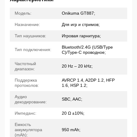
Модель:
Onikuma GT887;
Назначение:
Для игр и стримов;
Тип наушников:
Игровая гарнитура;
Bluetooth/2.4G (USB/Type
Тип подключения:
C)/Type-C проводное;
Частотный
20 Hz – 20 kHz;
диапазон:
Поддержка
AVRCP 1.4, A2DP 1.2, HFP
протоколов:
1.6, HSP 1.2;
Аудио
SBC, AAC;
декодирование:
Импеданс:
20 Ω ±10%;
Емкость
аккумулятора
950 mAh;
(mAh):