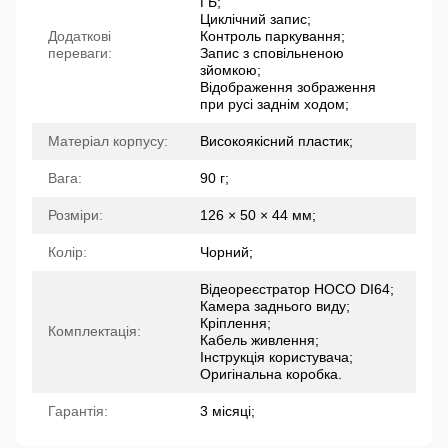
ГБ;
Циклічний запис;
Додаткові
Контроль паркування;
переваги:
Запис з сповільненою
зйомкою;
Відображення зображення
при русі заднім ходом;
Матеріал корпусу:
Високоякісний пластик;
Вага:
90 г;
Розміри:
126 × 50 × 44 мм;
Колір:
Чорний;
Відеореєстратор HOCO DI64;
Камера заднього виду;
Кріплення;
Комплектація:
Кабель живлення;
Інструкція користувача;
Оригінальна коробка.
Гарантія:
3 місяці;