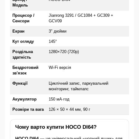
Модель
Процесор /
Jianrong 3291 / GC1084 + GC309 +
Сенсори
GCV09
Екран
3" дюйми
Кут огляду
145°
Роздільна
1280×720 (720p)
здатність
Бездротовий
Wi-Fi версія
зв'язок
Функції
Циклічний запис, паркувальний
моніторинг, таймлапс
Акумулятор
150 мА·год
Розміри та вага
126 × 50 × 44 мм, 90 г
Чому варто купити HOCO DI64?
HOCO DI64
— це універсальний «чорний ящик» для