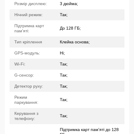
Розмір дисплею:
3 дюйма;
Нічний режим:
Так;
Підтримка карт
До 128 ГБ;
пам'яті:
Тип кріплення
Клейка основа;
GPS-модуль:
Ні;
Wi-Fi:
Так;
G-сенсор:
Так;
Детектор руху:
Так;
Режим
Так;
паркування:
Керування з
Так;
телефону:
Підтримка карт пам'яті до 128