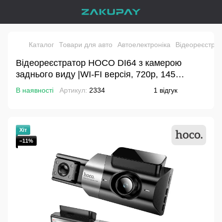
Каталог
Товари для авто
Автоелектроніка
Відеореєстра
Відеореєстратор HOCO DI64 з камерою
заднього виду |WI-FI версія, 720p, 145
°огляд| Black
В наявності
Артикул:
2334
1 відгук
Хіт
−11%