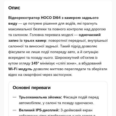
Опис
Відеореєстратор HOCO DI64 з камерою заднього
виду
— це потужне рішення для водіїв, які прагнуть
максимальної безпеки та повного контролю над дорогою
та салоном. Головна перевага моделі —
одночасний
запис із трьох камер
: поворотної передньої, внутрішньої
салонної та виносної задньої. Такий підхід дозволяє
фіксувати не лише події попереду авто, а й ситуацію
всередині та позаду нього. Ширококутний об’єктив із
кутом огляду
145°
мінімізує «сліпі зони», а вбудований
Wi-Fi модуль
дозволяє миттєво переглядати та зберігати
відео на смартфоні через застосунок.
Основні переваги
Трьохканальна зйомка:
Фіксація подій перед
автомобілем, у салоні та позаду одночасно.
Великий IPS-дисплей:
3-дюймовий екран
забезпечує чітке відображення з усіх камер в