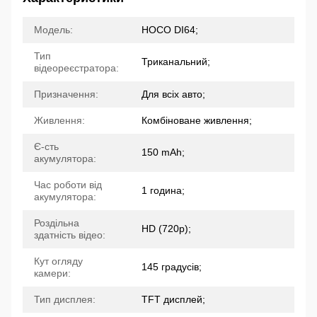
Модель:
HOCO DI64;
Тип
Триканальний;
відеореєстратора:
Призначення:
Для всіх авто;
Живлення:
Комбіноване живлення;
Є-сть
150 mAh;
акумулятора:
Час роботи від
1 година;
акумулятора:
Роздільна
HD (720p);
здатність відео:
Кут огляду
145 градусів;
камери:
Тип дисплея:
TFT дисплей;