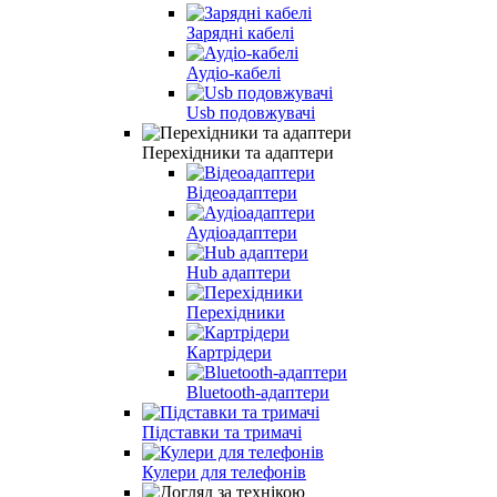
Зарядні кабелі
Аудіо-кабелі
Usb подовжувачі
Перехідники та адаптери
Відеоадаптери
Аудіоадаптери
Hub адаптери
Перехідники
Картрідери
Bluetooth-адаптери
Підставки та тримачі
Кулери для телефонів