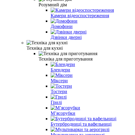
Розумний дім
Камери відеоспостереження
Домофони
Дзвінки дверні
Техніка для кухні
Техніка для приготування
Блендери
Міксери
Тостери
Грилі
Мʼясорубки
Бутербродниці та вафельниці
Мультиварки та аерогрилі