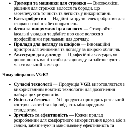
Тримери та машинки для стрижки
— Високоякісні
рішення для стрижки волосся та бороди, що
забезпечують точність та легкість у використанні.
Електробритви
— Надійні та зручні електробритви для
гладкого гоління без подразнень.
Фени та випрямлячі для волосся
— Створюйте
ідеальні укладки та дбайте про своє волосся з
професійними приладами для догляду.
Прилади для догляду за шкірою
— Інноваційні
пристрої для очищення та догляду за шкірою обличчя.
Аксесуари для догляду
— Професійні аксесуари, які
доповнюють ваші засоби для догляду та забезпечують
максимальний комфорт.
Чому обирають VGR?
Сучасні технології
— Продукція
VGR
виготовляється з
використанням новітніх технологій для досягнення
найкращих результатів.
Якість та безпека
— Усі продукти проходять ретельний
контроль якості та відповідають міжнародним
стандартам.
Зручність та ефективність
— Кожен прилад
розроблений для комфортного використання вдома або в
салоні, забезпечуючи максимальну ефективність та