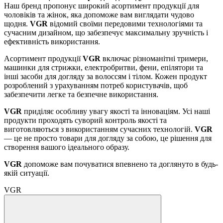
Наш бренд пропонує широкий асортимент продукції для
чоловіків та жінок, яка допоможе вам виглядати чудово
щодня.
VGR
відомий своїми передовими технологіями та
сучасним дизайном, що забезпечує максимальну зручність і
ефективність використання.
Асортимент продукції
VGR
включає різноманітні тримери,
машинки для стрижки, електробритви, фени, епілятори та
інші засоби для догляду за волоссям і тілом. Кожен продукт
розроблений з урахуванням потреб користувачів, щоб
забезпечити легке та безпечне використання.
VGR
приділяє особливу увагу якості та інноваціям. Усі наші
продукти проходять суворий контроль якості та
виготовляються з використанням сучасних технологій.
VGR
— це не просто товари для догляду за собою, це рішення для
створення вашого ідеального образу.
VGR
допоможе вам почуватися впевнено та доглянуто в будь-
якій ситуації.
VGR