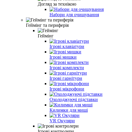
Догляд за технікою
Набори для очищування
Геймінг та периферія
Геймінг
Ігрові клавіатури
Ігрові мишки
Ігрові комплекти
Ігрові гарнітури
Ігрові мікрофони
Охолоджуючі підставки
Килимки для миші
VR Окуляри
Ігрові контролери