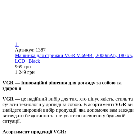
1
Артикул: 1387
Машинка для стрижки VGR V-699B | 2000mAh, 180 хв,
LCD | Black
969 грн
1 249 грн
VGR — Інноваційні рішення для догляду за собою та
здоров'я
VGR
— це надійний вибір для тих, хто цінує якість, стиль та
сучасні технології у догляді за собою. В асортименті
VGR
ви
знайдете широкий вибір продукції, яка допоможе вам завжди
виглядати бездоганно та почуватися впевнено у будь-якій
ситуації.
Асортимент продукції VGR: