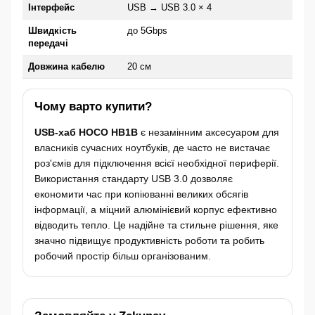
Інтерфейс
USB → USB 3.0 × 4
Швидкість
до 5Gbps
передачі
Довжина кабелю
20 см
Чому варто купити?
USB-хаб HOCO HB1B
є незамінним аксесуаром для
власників сучасних ноутбуків, де часто не вистачає
роз'ємів для підключення всієї необхідної периферії.
Використання стандарту USB 3.0 дозволяє
економити час при копіюванні великих обсягів
інформації, а міцний алюмінієвий корпус ефективно
відводить тепло. Це надійне та стильне рішення, яке
значно підвищує продуктивність роботи та робить
робочий простір більш організованим.