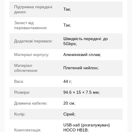
Підтримка передачі
Так;
даних:
Захист від
Так;
перевантаження:
Швидкість передачі: до
Додаткові переваги:
5Gbps;
Матеріал корпусу:
Алюмінієвий сплав;
Матеріал
Плетений нейлон;
обплетення:
Вага:
44 г;
Розміри:
94.6 × 15 × 7.5 мм;
Довжина кабелю:
20 см;
Колір:
Сірий;
USB-хаб (розгалужувач)
Комплектація:
HOCO HB1B;