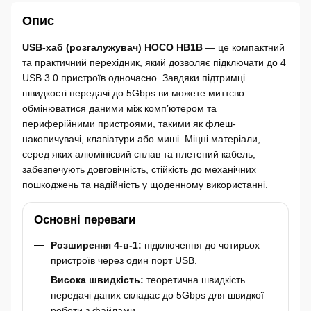
Опис
USB-хаб (розгалужувач) HOCO HB1B
— це компактний
та практичний перехідник, який дозволяє підключати до 4
USB 3.0 пристроїв одночасно. Завдяки підтримці
швидкості передачі до 5Gbps ви можете миттєво
обмінюватися даними між комп’ютером та
периферійними пристроями, такими як флеш-
накопичувачі, клавіатури або миші. Міцні матеріали,
серед яких алюмінієвий сплав та плетений кабель,
забезпечують довговічність, стійкість до механічних
пошкоджень та надійність у щоденному використанні.
Основні переваги
Розширення 4-в-1:
підключення до чотирьох
пристроїв через один порт USB.
Висока швидкість:
теоретична швидкість
передачі даних складає до 5Gbps для швидкої
роботи з файлами.