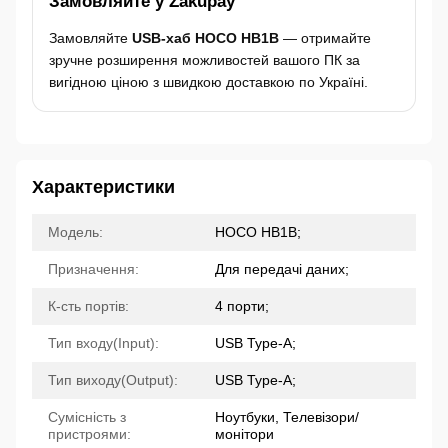
Замовляйте у Zakupay
Замовляйте
USB-хаб HOCO HB1B
— отримайте
зручне розширення можливостей вашого ПК за
вигідною ціною з швидкою доставкою по Україні.
Характеристики
Модель:
HOCO HB1B;
Призначення:
Для передачі даних;
К-сть портів:
4 порти;
Тип входу(Input):
USB Type-A;
Тип виходу(Output):
USB Type-A;
Сумісність з
Ноутбуки, Телевізори/
пристроями:
монітори