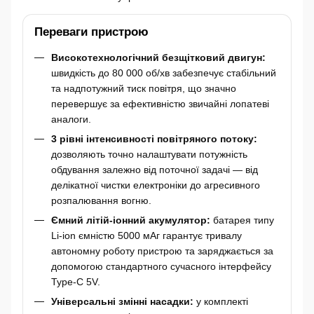
Переваги пристрою
Високотехнологічний безщітковий двигун:
швидкість до 80 000 об/хв забезпечує стабільний
та надпотужний тиск повітря, що значно
перевершує за ефективністю звичайні лопатеві
аналоги.
3 рівні інтенсивності повітряного потоку:
дозволяють точно налаштувати потужність
обдування залежно від поточної задачі — від
делікатної чистки електроніки до агресивного
розпалювання вогню.
Ємний літій-іонний акумулятор:
батарея типу
Li-ion ємністю 5000 мАг гарантує тривалу
автономну роботу пристрою та заряджається за
допомогою стандартного сучасного інтерфейсу
Type-C 5V.
Універсальні змінні насадки:
у комплекті