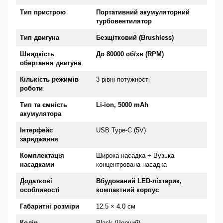
Тип пристрою
Портативний акумуляторний
турбовентилятор
Тип двигуна
Безщітковий (Brushless)
Швидкість
До 80000 об/хв (RPM)
обертання двигуна
Кількість режимів
3 рівні потужності
роботи
Тип та ємність
Li-ion, 5000 mAh
акумулятора
Інтерфейс
USB Type-C (5V)
заряджання
Комплектація
Широка насадка + Вузька
насадками
концентрована насадка
Додаткові
Вбудований LED-ліхтарик,
особливості
компактний корпус
Габаритні розміри
12.5 × 4.0 см
Колір
Black (Чорний)