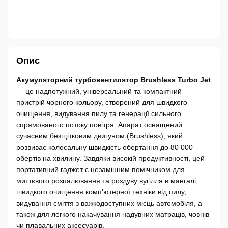
Опис
Акумуляторний турбовентилятор Brushless Turbo Jet
— це надпотужний, універсальний та компактний
пристрій чорного кольору, створений для швидкого
очищення, видування пилу та генерації сильного
спрямованого потоку повітря. Апарат оснащений
сучасним безщітковим двигуном (Brushless), який
розвиває колосальну швидкість обертання до 80 000
обертів на хвилину. Завдяки високій продуктивності, цей
портативний гаджет є незамінним помічником для
миттєвого розпалювання та роздуву вугілля в мангалі,
швидкого очищення комп'ютерної техніки від пилу,
видування сміття з важкодоступних місць автомобіля, а
також для легкого накачування надувних матраців, човнів
чи плавальних аксесуарів.