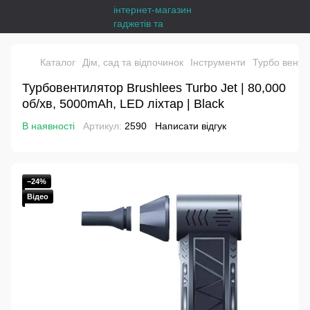
Каталог
Дім, сад та відпочинок
Інструменти
Турбо венти
Турбовентилятор Brushlees Turbo Jet | 80,000
об/хв, 5000mAh, LED ліхтар | Black
В наявності
Артикул:
2590
Написати відгук
−24%
Відео