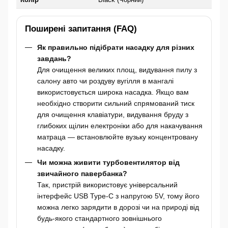
Поширені запитання (FAQ)
Як правильно підібрати насадку для різних
завдань?
Для очищення великих площ, видування пилу з
салону авто чи роздуву вугілля в мангалі
використовується широка насадка. Якщо вам
необхідно створити сильний спрямований тиск
для очищення клавіатури, видування бруду з
глибоких щілин електроніки або для накачування
матраца — встановлюйте вузьку концентровану
насадку.
Чи можна живити турбовентилятор від
звичайного павербанка?
Так, пристрій використовує універсальний
інтерфейс USB Type-C з напругою 5V, тому його
можна легко зарядити в дорозі чи на природі від
будь-якого стандартного зовнішнього