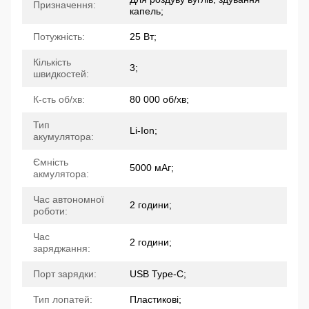
Призначення:
капель;
Потужність:
25 Вт;
Кількість
3;
швидкостей:
К-сть об/хв:
80 000 об/хв;
Тип
Li-Ion;
акумулятора:
Ємність
5000 мАг;
акмулятора:
Час автономної
2 години;
роботи:
Час
2 години;
заряджання:
Порт зарядки:
USB Type-C;
Тип лопатей:
Пластикові;