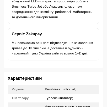
вбудований LED-ліхтарик і мікророзміри роблять
Brushless Turbo Jet обов'язковим елементом
спорядження для кемпінгу, риболовлі, майстерень
та домашнього використання.
Сервіс Zakupay
Ми поважаємо ваш час: підтвердження замовлення
триває
до 15 хвилин
, а доставка в будь-який
населений пункт України займає всього
1–2 дні
.
Характеристики
Модель:
Brushlees Turbo Jet;
Тип товару:
Турбовентилятор;
Для роздуву вуглів, здування