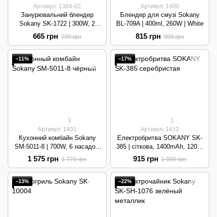
Артикул: 1384-02
Артикул: 1400
Занурювальний блендер
Блендер для смузі Sokany
Sokany SK-1722 | 300W, 2
BL-709A | 400ml, 260W | White
швидкості, нержавіюча сталь |
665 грн
815 грн
799 грн
999 грн
Blue
−11%
−17%
3
1
Артикул: 1401
Артикул: 1412
Кухонний комбайн Sokany
Електробритва SOKANY SK-
SM-5011-8 | 700W, 6 насадок,
385 | сіткова, 1400mAh, 120хв
1.5л | Black
| Silver
1 575 грн
915 грн
1 775 грн
1 099 грн
−13%
−22%