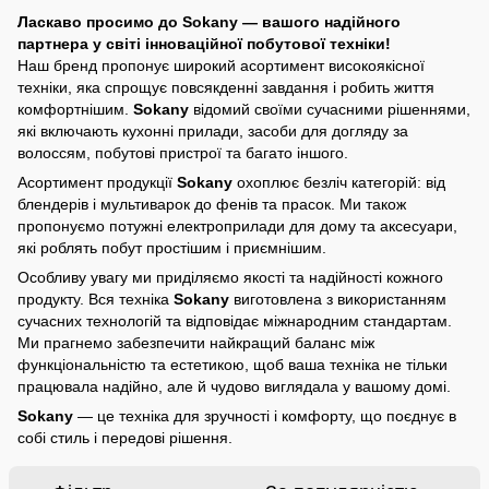
Ласкаво просимо до Sokany — вашого надійного
партнера у світі інноваційної побутової техніки!
Наш бренд пропонує широкий асортимент високоякісної
техніки, яка спрощує повсякденні завдання і робить життя
комфортнішим.
Sokany
відомий своїми сучасними рішеннями,
які включають кухонні прилади, засоби для догляду за
волоссям, побутові пристрої та багато іншого.
Асортимент продукції
Sokany
охоплює безліч категорій: від
блендерів і мультиварок до фенів та прасок. Ми також
пропонуємо потужні електроприлади для дому та аксесуари,
які роблять побут простішим і приємнішим.
Особливу увагу ми приділяємо якості та надійності кожного
продукту. Вся техніка
Sokany
виготовлена з використанням
сучасних технологій та відповідає міжнародним стандартам.
Ми прагнемо забезпечити найкращий баланс між
функціональністю та естетикою, щоб ваша техніка не тільки
працювала надійно, але й чудово виглядала у вашому домі.
Sokany
— це техніка для зручності і комфорту, що поєднує в
собі стиль і передові рішення.