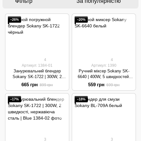
Фільтр
За популярністю
−26%
−20%
4
4
Артикул: 1384-01
Артикул: 1390
Занурювальний блендер
Ручний міксер Sokany SK-
Sokany SK-1722 | 300W, 2
6640 | 400W, 5 швидкостей,
швидкості, нержавіюча сталь |
Turbo режим | White
665 грн
559 грн
899 грн
699 грн
Black
−17%
−18%
3
3