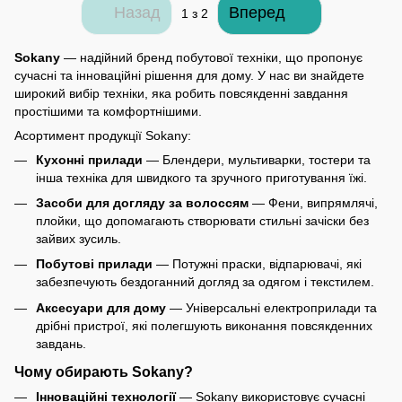
Назад
Вперед
1
з 2
Sokany
— надійний бренд побутової техніки, що пропонує
сучасні та інноваційні рішення для дому. У нас ви знайдете
широкий вибір техніки, яка робить повсякденні завдання
простішими та комфортнішими.
Асортимент продукції Sokany:
Кухонні прилади
— Блендери, мультиварки, тостери та
інша техніка для швидкого та зручного приготування їжі.
Засоби для догляду за волоссям
— Фени, випрямлячі,
плойки, що допомагають створювати стильні зачіски без
зайвих зусиль.
Побутові прилади
— Потужні праски, відпарювачі, які
забезпечують бездоганний догляд за одягом і текстилем.
Аксесуари для дому
— Універсальні електроприлади та
дрібні пристрої, які полегшують виконання повсякденних
завдань.
Чому обирають Sokany?
Інноваційні технології
— Sokany використовує сучасні