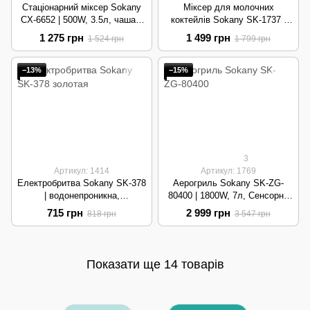
Стаціонарний міксер Sokany
Міксер для молочних
CX-6652 | 500W, 3.5л, чаша з
коктейлів Sokany SK-1737 |
нерж. сталі | Black
100W, 20000 об/хв, 500 мл |
1 275 грн
1 499 грн
1 524 грн
1 799 грн
Silver
−13%
−15%
3
Артикул: 1414
Артикул: 1769
Електробритва Sokany SK-378
Аерогриль Sokany SK-ZG-
| водонепроникна,
80400 | 1800W, 7л, Сенсорне
акумуляторна | Gold
управління | Grey
715 грн
2 999 грн
818 грн
3 547 грн
Показати ще 14 товарів