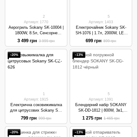
2
5
Артикул: 1770
Артикул: 1403
Аерогриль Sokany SK-10004 |
Електрочайник Sokany SK-
1800W, 8.5л, Сенсорне
SH-1076 | 1.7л, 2000W, LED
управління | Black
підсвічування | Green Metallic
3 499 грн
699 грн
3 999 грн
899 грн
−20%
−13%
1
5
Артикул: 1915
Артикул: 1391
Електрична соковижималка
Блендерний набір SOKANY
для цитрусових Sokany SK-
SK-DD-1812 | 800W, 3в1,
CZ-626 | 1200 мл, 30W | Black
500ml | Black
799 грн
1 275 грн
999 грн
1 465 грн
−20%
−13%