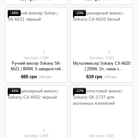
−16%
−23%
3
5
Артикул: 1388
Артикул: 1393
Ручний міксер Sokany SK-
Мультиміксер Sokany CX-6620
6621 | 800W, 5 швидкостей,
| 250W, 2л, чаша з
Turbo режим | Silver
нержавіючої сталі | White
665 грн
619 грн
792 грн
799 грн
−16%
−17%
4
Артикул: 1395
Артикул: 1405