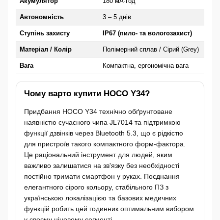
Акумулятор
180 мА·год
Автономність
3 – 5 днів
Ступінь захисту
IP67 (пило- та вологозахист)
Матеріал / Колір
Полімерний сплав / Сірий (Grey)
Вага
Компактна, ергономічна вага
Чому варто купити HOCO Y34?
Придбання HOCO Y34 технічно обґрунтоване
наявністю сучасного чипа JL7014 та підтримкою
функції дзвінків через Bluetooth 5.3, що є рідкістю
для пристроїв такого компактного форм-фактора.
Це раціональний інструмент для людей, яким
важливо залишатися на зв'язку без необхідності
постійно тримати смартфон у руках. Поєднання
елегантного сірого кольору, стабільного ПЗ з
українською локалізацією та базових медичних
функцій робить цей годинник оптимальним вибором
у своєму ціновому сегменті.