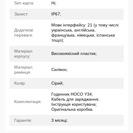
Sim карта:
Ні;
Захист:
IP67;
Мови інтерфейсу: 21 (у тому числі
Додаткові
українська, англійська,
переваги:
французька, німецька, іспанська
тощо);
Матеріал
Високоякісний пластик;
корпусу:
Матеріал
Силікон;
ремінця:
Колір:
Сірий;
Годинник HOCO Y34;
Кабель для заряджання;
Комплектація:
Інструкція користувача;
Оригінальна коробка.
Гарантія:
3 місяці;