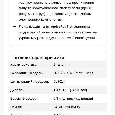
корпусу повністю захищена від проникнення
пилу та короткочасного впливу води (бризки,
дощ, миття рук), що гарантує довговічність
електронних компонентів.
Локалізація та інтерфейс:
ПЗ годинника
підтримує 21 мову, включаючи повну коректну
українську розкладку та системні сповіщення.
Технічні характеристики
Характеристика
Значення
Виробник / Модель
HOCO / Y34 Smart Sports
Центральний процесор
JL7014
Дисплей
1.47" TFT (172 × 320)
Версія Bluetooth
5.3 (підтримка дзвінків)
Пам'ять
64 МБ RAM/ROM