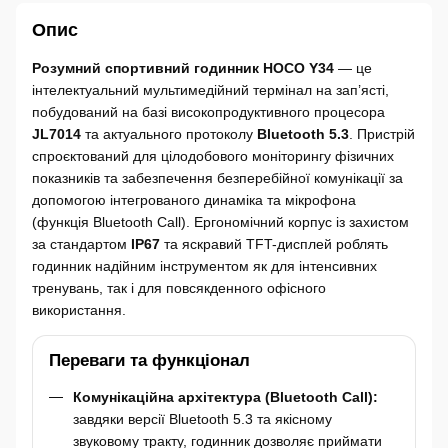
Опис
Розумний спортивний годинник HOCO Y34
— це
інтелектуальний мультимедійний термінал на зап’ясті,
побудований на базі високопродуктивного процесора
JL7014
та актуального протоколу
Bluetooth 5.3
. Пристрій
спроєктований для цілодобового моніторингу фізичних
показників та забезпечення безперебійної комунікації за
допомогою інтегрованого динаміка та мікрофона
(функція Bluetooth Call). Ергономічний корпус із захистом
за стандартом
IP67
та яскравий TFT-дисплей роблять
годинник надійним інструментом як для інтенсивних
тренувань, так і для повсякденного офісного
використання.
Переваги та функціонал
Комунікаційна архітектура (Bluetooth Call):
завдяки версії Bluetooth 5.3 та якісному
звуковому тракту, годинник дозволяє приймати