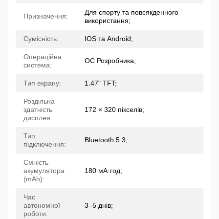
Для спорту та повсякденного
Призначення:
використання;
Сумісність:
IOS та Android;
Операційна
ОС Розробника;
система:
Тип екрану:
1.47" TFT;
Роздільна
здатність
172 × 320 пікселів;
дисплея:
Тип
Bluetooth 5.3;
підключення:
Ємність
акумулятора
180 мА·год;
(mAh):
Час
автономної
3–5 днів;
роботи: