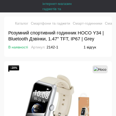
Каталог
Смартфони та гаджети
Смарт-годинники
Смарт
Розумний спортивний годинник HOCO Y34 |
Bluetooth Дзвінки, 1.47" TFT, IP67 | Grey
В наявності
Артикул:
2142-1
1 відгук
−20%