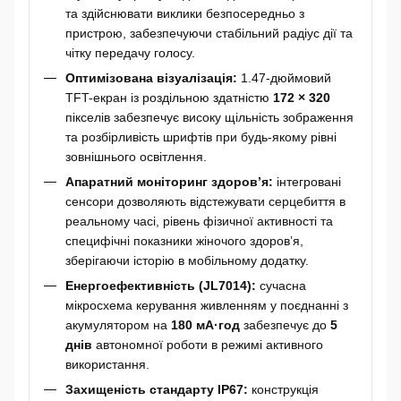
та здійснювати виклики безпосередньо з
пристрою, забезпечуючи стабільний радіус дії та
чітку передачу голосу.
Оптимізована візуалізація:
1.47-дюймовий
TFT-екран із роздільною здатністю
172 × 320
пікселів забезпечує високу щільність зображення
та розбірливість шрифтів при будь-якому рівні
зовнішнього освітлення.
Апаратний моніторинг здоров’я:
інтегровані
сенсори дозволяють відстежувати серцебиття в
реальному часі, рівень фізичної активності та
специфічні показники жіночого здоров’я,
зберігаючи історію в мобільному додатку.
Енергоефективність (JL7014):
сучасна
мікросхема керування живленням у поєднанні з
акумулятором на
180 мА·год
забезпечує до
5
днів
автономної роботи в режимі активного
використання.
Захищеність стандарту IP67:
конструкція