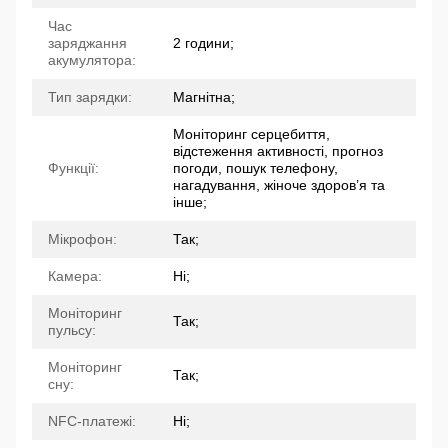
Час
заряджання
2 години;
акумулятора:
Тип зарядки:
Магнітна;
Моніторинг серцебиття,
відстеження активності, прогноз
Функції:
погоди, пошук телефону,
нагадування, жіноче здоров’я та
інше;
Мікрофон:
Так;
Камера:
Ні;
Моніторинг
Так;
пульсу:
Моніторинг
Так;
сну:
NFC-платежі:
Ні;