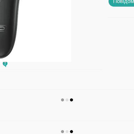
Повідом
и
2