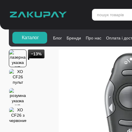
Перейти до основного контенту
Каталог">
Каталог
Блог
Бренди
Про нас
Оплата і дос
−13%