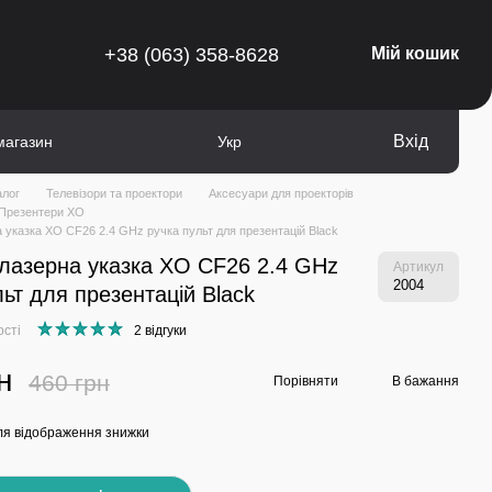
+38 (063) 358-8628
Мій кошик
Вхід
магазин
Укр
алог
Телевізори та проектори
Аксесуари для проекторів
Презентери XO
 указка XO CF26 2.4 GHz ручка пульт для презентацій Black
лазерна указка XO CF26 2.4 GHz
Артикул
2004
льт для презентацій Black
ості
2 відгуки
н
460 грн
Порівняти
В бажання
я відображення знижки