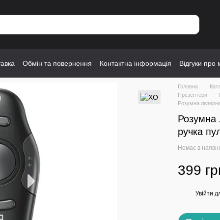
тавка
Обмін та повернення
Контактна інформація
Відгуки про 
Головна
Кат
Презентери
Розумна лазерна
Розумна 
ручка пу
Немає в наявн
399 гр
Увійти
дл
%