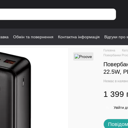
тавка
Обмін та повернення
Контактна інформація
Відгуки про 
Головна
Кат
Повербанки Pro
Повербан
22.5W, P
Немає в наявн
1 399 
Увійти
дл
%
Повідом