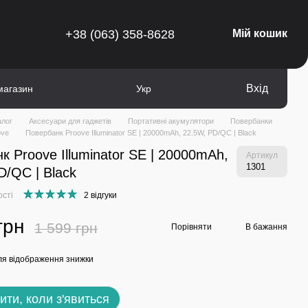
+38 (063) 358-8628
Мій кошик
Вхід
магазин
Укр
алог
Аксесуари для гаджетів
Портативні акумулятори
Повербанки
ove
Повербанк Proove Illuminator SE | 20000mAh, 22.5W, PD/QC | Black
к Proove Illuminator SE | 20000mAh,
Артикул
1301
D/QC | Black
ості
2 відгуки
грн
1 599 грн
Порівняти
В бажання
я відображення знижки
ити, коли з'явиться