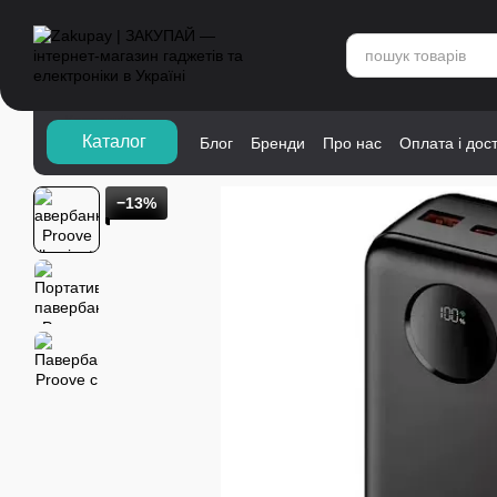
Перейти до основного контенту
Каталог">
Каталог
Блог
Бренди
Про нас
Оплата і дос
−13%