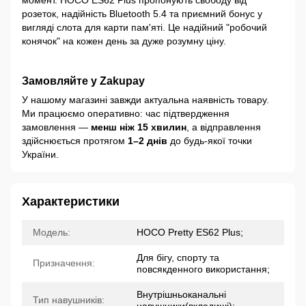
момент. HOCO ES62 Plus пропонують свободу від
розеток, надійність Bluetooth 5.4 та приємний бонус у
вигляді слота для карти пам'яті. Це надійний "робочий
конячок" на кожен день за дуже розумну ціну.
Замовляйте у Zakupay
У нашому магазині завжди актуальна наявність товару.
Ми працюємо оперативно: час підтвердження
замовлення —
менш ніж 15 хвилин
, а відправлення
здійснюється протягом
1–2 днів
до будь-якої точки
України.
Характеристики
Модель:
HOCO Pretty ES62 Plus;
Для бігу, спорту та
Призначення:
повсякденного використання;
Внутрішньоканальні
Тип навушників:
навушники(вкладиші);