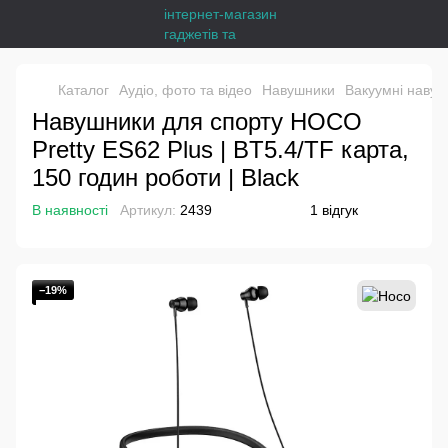
Каталог
Аудіо, фото та відео
Навушники
Вакуумні наву
Навушники для спорту HOCO
Pretty ES62 Plus | BT5.4/TF карта,
150 годин роботи | Black
В наявності
Артикул:
2439
1 відгук
−19%