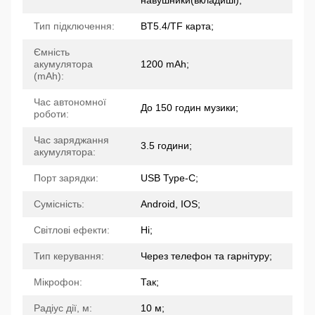
Тип підключення:
BT5.4/TF карта;
Ємність
акумулятора
1200 mAh;
(mAh):
Час автономної
До 150 годин музики;
роботи:
Час заряджання
3.5 години;
акумулятора:
Порт зарядки:
USB Type-C;
Сумісність:
Android, IOS;
Світлові ефекти:
Ні;
Тип керування:
Через телефон та гарнітуру;
Мікрофон:
Так;
Радіус дії, м:
10 м;