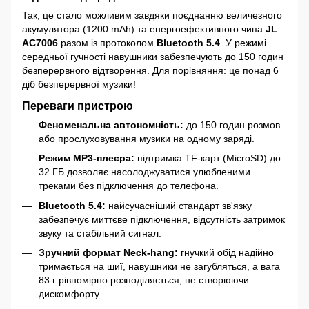
Так, це стало можливим завдяки поєднанню величезного
акумулятора (1200 mAh) та енергоефективного чипа
JL
AC7006
разом із протоколом
Bluetooth 5.4
. У режимі
середньої гучності навушники забезпечують до 150 годин
безперервного відтворення. Для порівняння: це понад 6
діб безперервної музики!
Переваги пристрою
Феноменальна автономність:
до 150 годин розмов
або прослуховування музики на одному заряді.
Режим MP3-плеєра:
підтримка TF-карт (MicroSD) до
32 ГБ дозволяє насолоджуватися улюбленими
треками без підключення до телефона.
Bluetooth 5.4:
найсучасніший стандарт зв'язку
забезпечує миттєве підключення, відсутність затримок
звуку та стабільний сигнал.
Зручний формат Neck-hang:
гнучкий обід надійно
тримається на шиї, навушники не загубляться, а вага
83 г рівномірно розподіляється, не створюючи
дискомфорту.