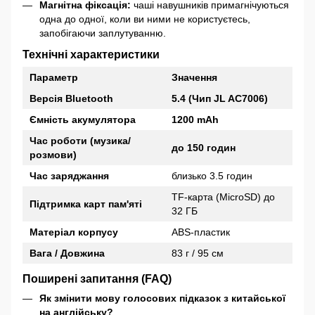
Магнітна фіксація:
чаші навушників примагнічуються
одна до одної, коли ви ними не користуєтесь,
запобігаючи заплутуванню.
Технічні характеристики
Параметр
Значення
Версія Bluetooth
5.4 (Чип JL AC7006)
Ємність акумулятора
1200 mAh
Час роботи (музика/
до 150 годин
розмови)
Час заряджання
близько 3.5 годин
TF-карта (MicroSD) до
Підтримка карт пам'яті
32 ГБ
Матеріал корпусу
ABS-пластик
Вага / Довжина
83 г / 95 см
Поширені запитання (FAQ)
Як змінити мову голосових підказок з китайської
на англійську?