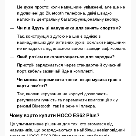
Це дуже просто: коли навушники увімкнені, але ще не
підключені до Bluetooth телефона, двічі швидко
натисніть центральну багатофункціональну кнопку.
Чи підійдуть ці навушники для занять спортом?
Так, конструкція з дугою на шиї є однією з
найнадійніших для активних рухів, оскільки навушники
не випадають під власною вагою і завжди зафіксовані.
Який роз'єм використовується для зарядки?
Пристрій заряджається через стандартний сучасний
порт, кабель зазвичай йде в комплекті.
Чи можна перемикати треки, якщо музика грає з
карти пам'яті?
Так, кнопки керування на корпусі дозволяють
регулювати гучність та перемикати композиції як у
режимі Bluetooth, так і в режимі плеєра.
Чому варто купити HOCO ES62 Plus?
Це ультимативне рішення для тих, хто втомився від
навушників, що розряджаються в найбільш невідповідний