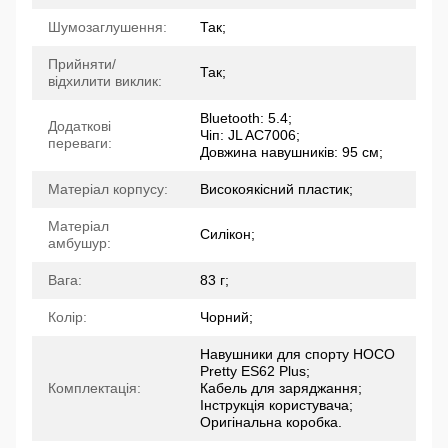
Шумозаглушення:
Так;
Прийняти/
Так;
відхилити виклик:
Bluetooth: 5.4;
Додаткові
Чіп: JL AC7006;
переваги:
Довжина навушників: 95 см;
Матеріал корпусу:
Високоякісний пластик;
Матеріал
Силікон;
амбушур:
Вага:
83 г;
Колір:
Чорний;
Навушники для спорту HOCO
Pretty ES62 Plus;
Комплектація:
Кабель для заряджання;
Інструкція користувача;
Оригінальна коробка.