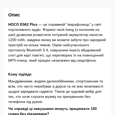
Опис
HOCO ES62 Plus
— це справжній "марафонець" у світі
портативного аудіо. Формат neck-hang (з носінням на
шиї) дозволив розмістити потужний акумулятор ємністю
1200 mAh, завдяки якому ви можете забути про зарядний
пристрій на кілька тижнів. Окрім найсучаснішого
протоколу Bluetooth 5.4, навушники мають вбудований
слот для карт пам'яті, що перетворює їх на повноцінний
MP3-плеєр, який працює незалежно від смартфона.
Кому підійде
Мандрівникам, водіям далекобійникам, спортсменам та
всім, хто часто перебуває в дорозі та не має можливості
щодня заряджати гаджети. Також це чудовий вибір для
тих, хто хоче слухати музику на тренуваннях без
телефона під рукою.
Чи справді ці навушники можуть працювати 150
годин без підзарядки?