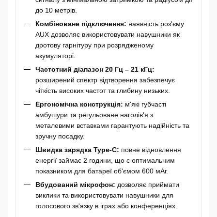
до 10 метрів.
Комбіноване підключення:
наявність роз'єму
AUX дозволяє використовувати навушники як
дротову гарнітуру при розрядженому
акумуляторі.
Частотний діапазон 20 Гц – 21 кГц:
розширений спектр відтворення забезпечує
чіткість високих частот та глибину низьких.
Ергономічна конструкція:
м'які губчасті
амбушури та регульоване наголів'я з
металевими вставками гарантують надійність та
зручну посадку.
Швидка зарядка Type-C:
повне відновлення
енергії займає 2 години, що є оптимальним
показником для батареї об'ємом 600 мАг.
Вбудований мікрофон:
дозволяє приймати
виклики та використовувати навушники для
голосового зв'язку в іграх або конференціях.