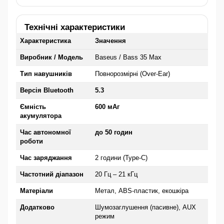
Технічні характеристики
Характеристика
Значення
Виробник / Модель
Baseus / Bass 35 Max
Тип навушників
Повнорозмірні (Over-Ear)
Версія Bluetooth
5.3
Ємність
600 мАг
акумулятора
Час автономної
до 50 годин
роботи
Час заряджання
2 години (Type-C)
Частотний діапазон
20 Гц – 21 кГц
Матеріали
Метал, ABS-пластик, екошкіра
Додатково
Шумозаглушення (пасивне), AUX
режим