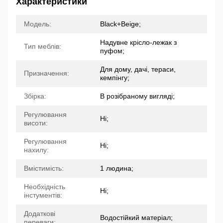
Характеристики
Модель:
Black+Beige;
Надувне крісло-лежак з
Тип меблів:
пуфом;
Для дому, дачі, тераси,
Призначення:
кемпінгу;
Збірка:
В розібраному вигляді;
Регулювання
Ні;
висоти:
Регулювання
Ні;
нахилу:
Вмістимість:
1 людина;
Необхідність
Ні;
інстументів:
Додаткові
Водостійкий матеріал;
переваги: