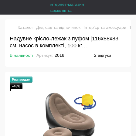
Каталог
Дім, сад та відпочинок
Інтер’єр та аксесуари
То
Надувне крісло-лежак з пуфом |116х88х83
см, насос в комплекті, 100 кг.
макс.|Black+Beige
В наявності
Артикул:
2018
2 відгуки
Розпродаж
−45%