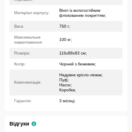
Вініл із вологостійким
Матеріал корпусу:
флокованим покриттям;
Вага:
750 г;
Максимальне
100 кг;
навантаження:
Розміри:
116х88х83 см;
Колір:
Чорний з бежевим;
Надувне крісло-лежак;
Пуф;
Комплектація:
Насос;
Коробка.
Гарантія:
3 місяці;
Відгуки
2