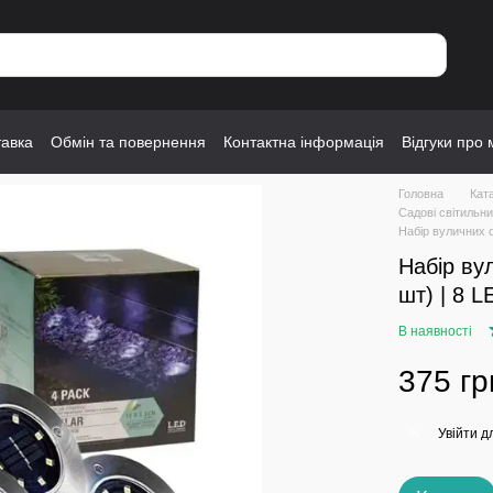
тавка
Обмін та повернення
Контактна інформація
Відгуки про 
Головна
Кат
Садові світильн
Набір вуличних св
Набір ву
шт) | 8 L
В наявності
375 гр
Увійти
дл
%