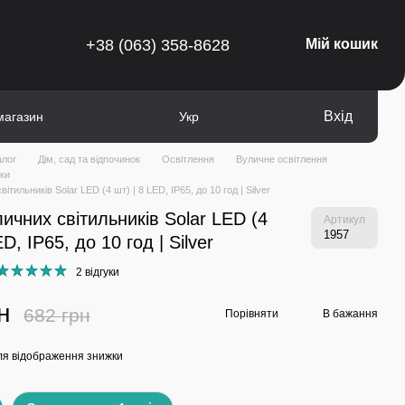
+38 (063) 358-8628
Мій кошик
Вхід
магазин
Укр
алог
Дім, сад та відпочинок
Освітлення
Вуличне освітлення
ики
ітильників Solar LED (4 шт) | 8 LED, IP65, до 10 год | Silver
личних світильників Solar LED (4
Артикул
1957
ED, IP65, до 10 год | Silver
2 відгуки
н
682 грн
Порівняти
В бажання
я відображення знижки