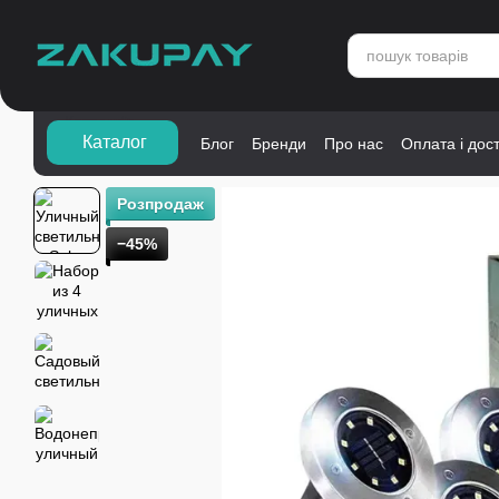
Перейти до основного контенту
Каталог">
Каталог
Блог
Бренди
Про нас
Оплата і дос
Розпродаж
−45%