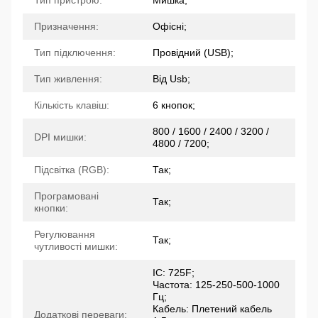
Тип пристрою:
Мишка;
Призначення:
Офісні;
Тип підключення:
Провідний (USB);
Тип живлення:
Від Usb;
Кількість клавіш:
6 кнопок;
800 / 1600 / 2400 / 3200 /
DPI мишки:
4800 / 7200;
Підсвітка (RGB):
Так;
Програмовані
Так;
кнопки:
Регулювання
Так;
чутливості мишки:
IC: 725F;
Частота: 125-250-500-1000
Гц;
Кабель: Плетений кабель
Додаткові переваги: