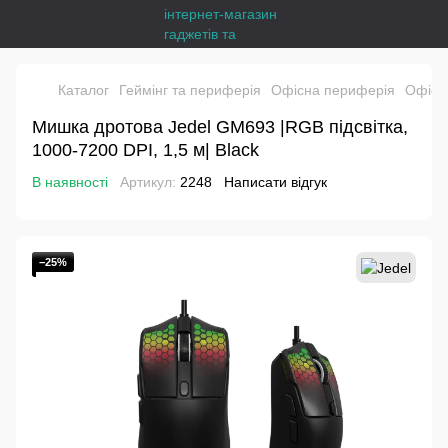
Каталог
Геймінг та периферія
Офісна периферія
Офісн
Мишка дротова Jedel GM693 |RGB підсвітка,
1000-7200 DPI, 1,5 м| Black
В наявності
Артикул:
2248
Написати відгук
−25%