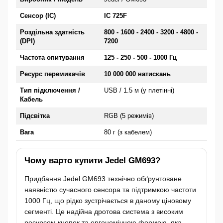
Сенсор (IC)
IC 725F
Роздільна здатність
800 - 1600 - 2400 - 3200 - 4800 -
(DPI)
7200
Частота опитування
125 - 250 - 500 - 1000 Гц
Ресурс перемикачів
10 000 000 натискань
Тип підключення /
USB / 1.5 м (у плетінні)
Кабель
Підсвітка
RGB (5 режимів)
Вага
80 г (з кабелем)
Чому варто купити Jedel GM693?
Придбання Jedel GM693 технічно обґрунтоване
наявністю сучасного сенсора та підтримкою частоти
1000 Гц, що рідко зустрічається в даному ціновому
сегменті. Це надійна дротова система з високим
ресурсом кнопок та ергономічною формою, яка