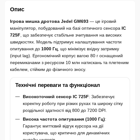
Опис
Ігрова мишка дротова Jedel GM693
— це ігровий
маніпулятор, побудований на базі оптичного сенсора
IC
725F
, що забезпечує стабільне зчитування на високих
швидкостях. Модель підтримує налаштування частоти
опитування до
1000 Гц
, що мінімізує вхідну затримку
(input lag). Ергономічний корпус вагою 80 г оснащений
перемикачами з ресурсом 10 млн натискань та плетеним
кабелем, стійким до фізичного зносу.
Технічні переваги та функціонал
Високоточний сенсор IC 725F
: Забезпечує
коректну роботу при різких рухах та широку сітку
роздільної здатності від 800 до 7200 DPI.
Висока частота опитування (1000 Гц)
:
Гарантує миттєвий відгук курсора на дії
користувача, що критично для динамічних
онлайн-шутерів.