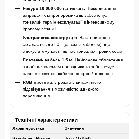
Ресурс 10 000 000 натискань
: Використання
витривалих мікроперемикачів забезпечує
тривалий термін експлуатації в інтенсивному
ігровому режимі.
Ультралегка конструкція
: Вага пристрою
складає всього 80 г (разом із кабелем), що
знижує втому кисті під час тривалих ігрових сесій.
Плетений кабель 1.5 м
: Нейлонове обплетення
запобігає заломам провідника та забезпечує
плавне ковзання кабелю по ігровій поверхні.
RGB-система
: 5 режимів динамічного
підсвічування з можливістю швидкого
перемикання.
Технічні характеристики
Характеристика
Значення
Виробник / Модель
Jedel / GM693