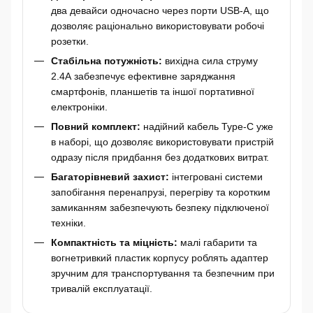
два девайси одночасно через порти USB-A, що
дозволяє раціонально використовувати робочі
розетки.
Стабільна потужність:
вихідна сила струму
2.4А забезпечує ефективне заряджання
смартфонів, планшетів та іншої портативної
електроніки.
Повний комплект:
надійний кабель Type-C уже
в наборі, що дозволяє використовувати пристрій
одразу після придбання без додаткових витрат.
Багаторівневий захист:
інтегровані системи
запобігання перенапрузі, перегріву та коротким
замиканням забезпечують безпеку підключеної
техніки.
Компактність та міцність:
малі габарити та
вогнетривкий пластик корпусу роблять адаптер
зручним для транспортування та безпечним при
тривалій експлуатації.