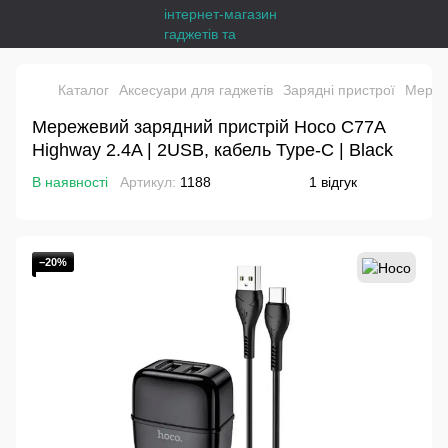
Каталог
Аксесуари для гаджетів
Зарядні пристрої
Мереже
Мережевий зарядний пристрій Hoco C77A
Highway 2.4A | 2USB, кабель Type-C | Black
В наявності
Артикул:
1188
1 відгук
−20%