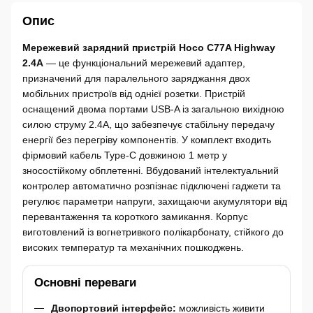
Опис
Мережевий зарядний пристрій Hoco C77A Highway
2.4A
— це функціональний мережевий адаптер,
призначений для паралельного заряджання двох
мобільних пристроїв від однієї розетки. Пристрій
оснащений двома портами USB-A із загальною вихідною
силою струму 2.4А, що забезпечує стабільну передачу
енергії без перегріву компонентів. У комплект входить
фірмовий кабель Type-C довжиною 1 метр у
зносостійкому обплетенні. Вбудований інтелектуальний
контролер автоматично розпізнає підключені гаджети та
регулює параметри напруги, захищаючи акумулятори від
перевантаження та короткого замикання. Корпус
виготовлений із вогнетривкого полікарбонату, стійкого до
високих температур та механічних пошкоджень.
Основні переваги
Двопортовий інтерфейс:
можливість живити