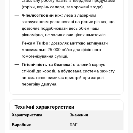
стабільну роботу навіть із твердими продуктами
(горіхи, корінь селери, заморожені ягоди).
4-пелюстковий ніж:
леза з лазерним
заточуванням розташовані на різних рівнях, що
дозволяє подрібнювати весь об’єм чаші
рівномірно, не залишаючи цілих шматочків.
Режим Turbo:
дозволяє миттєво активувати
максимальні 25 000 об/хв для фінішного
гомогенізування суміші.
Гігієнічність та безпека:
сталевий корпус
стійкий до корозії, а вбудована система захисту
автоматично вимикає пристрій при загрозі
перегріву двигуна.
Технічні характеристики
Характеристика
Значення
Виробник
RAF