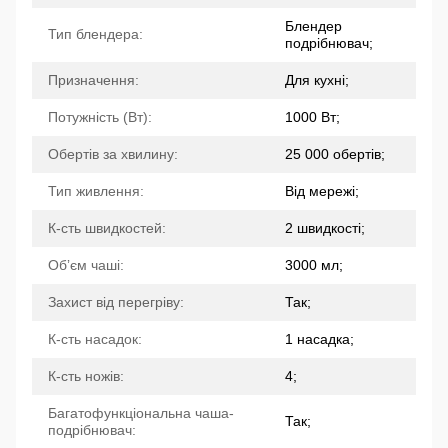
Блендер
Тип блендера:
подрібнювач;
Призначення:
Для кухні;
Потужність (Вт):
1000 Вт;
Обертів за хвилину:
25 000 обертів;
Тип живлення:
Від мережі;
К-сть швидкостей:
2 швидкості;
Обʼєм чаші:
3000 мл;
Захист від перегріву:
Так;
К-сть насадок:
1 насадка;
К-сть ножів:
4;
Багатофункціональна чаша-
Так;
подрібнювач: