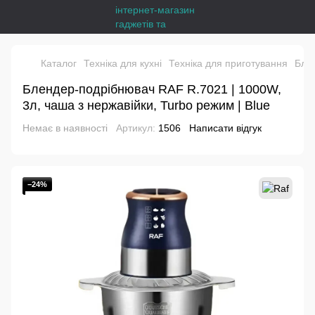
Каталог
Техніка для кухні
Техніка для приготування
Бле
Блендер-подрібнювач RAF R.7021 | 1000W,
3л, чаша з нержавійки, Turbo режим | Blue
Немає в наявності
Артикул:
1506
Написати відгук
−24%