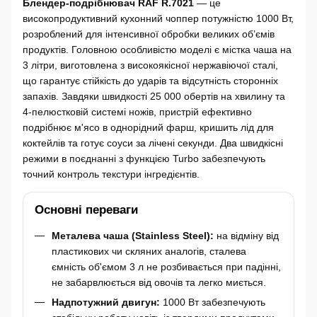
Блендер-подрібнювач RAF R.7021
— це
високопродуктивний кухонний чоппер потужністю 1000 Вт,
розроблений для інтенсивної обробки великих об’ємів
продуктів. Головною особливістю моделі є містка чаша на
3 літри, виготовлена з високоякісної нержавіючої сталі,
що гарантує стійкість до ударів та відсутність сторонніх
запахів. Завдяки швидкості 25 000 обертів на хвилину та
4-пелюстковій системі ножів, пристрій ефективно
подрібнює м'ясо в однорідний фарш, кришить лід для
коктейлів та готує соуси за лічені секунди. Два швидкісні
режими в поєднанні з функцією Turbo забезпечують
точний контроль текстури інгредієнтів.
Основні переваги
Металева чаша (Stainless Steel):
на відміну від
пластикових чи скляних аналогів, сталева
ємність об'ємом 3 л не розбивається при падінні,
не забарвлюється від овочів та легко миється.
Надпотужний двигун:
1000 Вт забезпечують