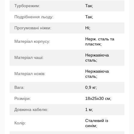
Турборежим:
Так;
Подрібнення льоду:
Так;
Прогумовані ніжки:
Ні;
Нерж. сталь та
Матеріал корпусу:
пластик;
Нержавіюча
Матеріал чаші:
сталь;
Нержавіюча
Матеріал ножів:
сталь;
Вага:
0,9 кг;
Розміри:
18х25х30 см;
Довжина кабелю:
1 м;
Сталевий із
Колір:
синім;