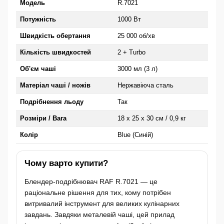
Модель
R.7021
Потужність
1000 Вт
Швидкість обертання
25 000 об/хв
Кількість швидкостей
2 + Turbo
Об'єм чаші
3000 мл (3 л)
Матеріал чаші / ножів
Нержавіюча сталь
Подрібнення льоду
Так
Розміри / Вага
18 х 25 х 30 см / 0,9 кг
Колір
Blue (Синій)
Чому варто купити?
Блендер-подрібнювач RAF R.7021 — це
раціональне рішення для тих, кому потрібен
витривалий інструмент для великих кулінарних
завдань. Завдяки металевій чаші, цей прилад