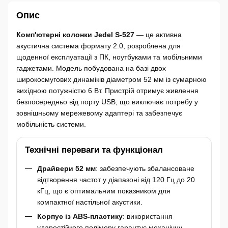
Опис
Комп'ютерні колонки Jedel S-527
— це активна
акустична система формату 2.0, розроблена для
щоденної експлуатації з ПК, ноутбуками та мобільними
гаджетами. Модель побудована на базі двох
широкосмугових динаміків діаметром 52 мм із сумарною
вихідною потужністю 6 Вт. Пристрій отримує живлення
безпосередньо від порту USB, що виключає потребу у
зовнішньому мережевому адаптері та забезпечує
мобільність системи.
Технічні переваги та функціонал
Драйвери 52 мм
: забезпечують збалансоване
відтворення частот у діапазоні від 120 Гц до 20
кГц, що є оптимальним показником для
компактної настільної акустики.
Корпус із ABS-пластику
: використання
ударостійкого полімеру гарантує механічну