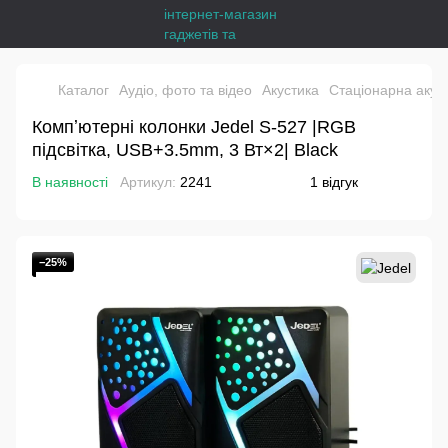
Каталог
Аудіо, фото та відео
Акустика
Стаціонарна акус
Компʼютерні колонки Jedel S-527 |RGB
підсвітка, USB+3.5mm, 3 Вт×2| Black
В наявності
Артикул:
2241
1 відгук
−25%