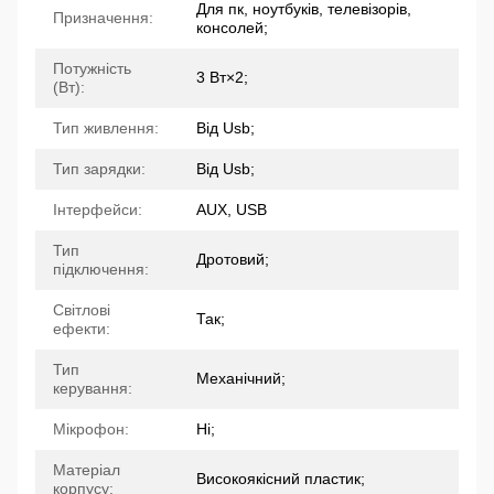
Для пк, ноутбуків, телевізорів,
Призначення:
консолей;
Потужність
3 Вт×2;
(Вт):
Тип живлення:
Від Usb;
Тип зарядки:
Від Usb;
Інтерфейси:
AUX, USB
Тип
Дротовий;
підключення:
Світлові
Так;
ефекти:
Тип
Механічний;
керування:
Мікрофон:
Ні;
Матеріал
Високоякісний пластик;
корпусу: