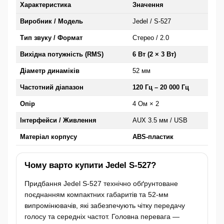
Характеристика
Значення
Виробник / Модель
Jedel / S-527
Тип звуку / Формат
Стерео / 2.0
Вихідна потужність (RMS)
6 Вт (2 × 3 Вт)
Діаметр динаміків
52 мм
Частотний діапазон
120 Гц – 20 000 Гц
Опір
4 Ом × 2
Інтерфейси / Живлення
AUX 3.5 мм / USB
Матеріал корпусу
ABS-пластик
Чому варто купити Jedel S-527?
Придбання Jedel S-527 технічно обґрунтоване
поєднанням компактних габаритів та 52-мм
випромінювачів, які забезпечують чітку передачу
голосу та середніх частот. Головна перевага —