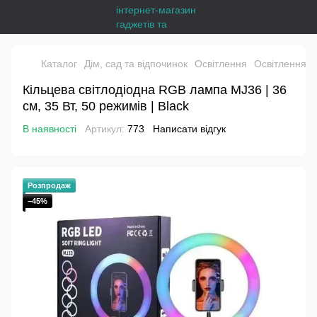
Каталог
Дім, сад та відпочинок
Освітлення
Освітлення д
Кільцева світлодіодна RGB лампа MJ36 | 36
см, 35 Вт, 50 режимів | Black
В наявності
Артикул:
773
Написати відгук
Розпродаж
−45%