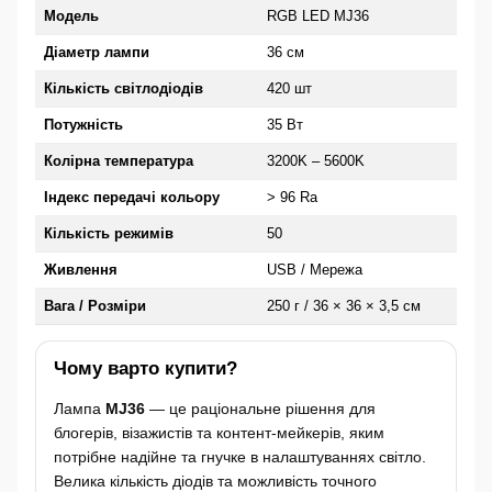
Модель
RGB LED MJ36
Діаметр лампи
36 см
Кількість світлодіодів
420 шт
Потужність
35 Вт
Колірна температура
3200K – 5600K
Індекс передачі кольору
> 96 Ra
Кількість режимів
50
Живлення
USB / Мережа
Вага / Розміри
250 г / 36 × 36 × 3,5 см
Чому варто купити?
Лампа
MJ36
— це раціональне рішення для
блогерів, візажистів та контент-мейкерів, яким
потрібне надійне та гнучке в налаштуваннях світло.
Велика кількість діодів та можливість точного