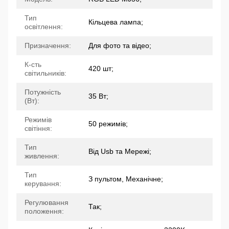
Тип
Кільцева лампа;
освітлення:
Призначення:
Для фото та відео;
К-сть
420 шт;
світильників:
Потужність
35 Вт;
(Вт):
Режимів
50 режимів;
світіння:
Тип
Від Usb та Мережі;
живлення:
Тип
З пультом, Механічне;
керування:
Регулювання
Так;
положення: