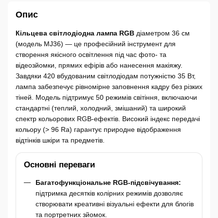
Опис
Кільцева світлодіодна лампа RGB
діаметром 36 см
(модель MJ36) — це професійний інструмент для
створення якісного освітлення під час фото- та
відеозйомки, прямих ефірів або нанесення макіяжу.
Завдяки 420 вбудованим світлодіодам потужністю 35 Вт,
лампа забезпечує рівномірне заповнення кадру без різких
тіней. Модель підтримує 50 режимів світіння, включаючи
стандартні (теплий, холодний, змішаний) та широкий
спектр кольорових RGB-ефектів. Високий індекс передачі
кольору (> 96 Ra) гарантує природне відображення
відтінків шкіри та предметів.
Основні переваги
Багатофункціональне RGB-підсвічування:
підтримка десятків колірних режимів дозволяє
створювати креативні візуальні ефекти для блогів
та портретних зйомок.