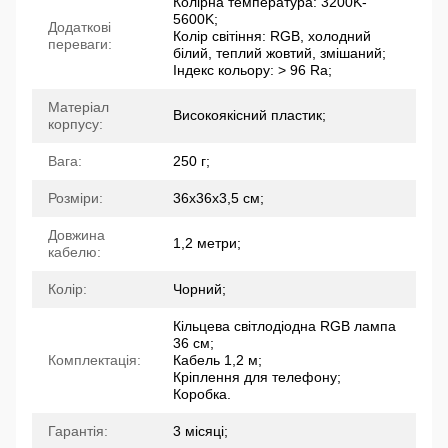
Колірна температура: 3200K-
5600K;
Додаткові
Колір світіння: RGB, холодний
переваги:
білий, теплий жовтий, змішаний;
Індекс кольору: > 96 Ra;
Матеріал
Високоякісний пластик;
корпусу:
Вага:
250 г;
Розміри:
36х36х3,5 см;
Довжина
1,2 метри;
кабелю:
Колір:
Чорний;
Кільцева світлодіодна RGB лампа
36 см;
Комплектація:
Кабель 1,2 м;
Кріплення для телефону;
Коробка.
Гарантія:
3 місяці;