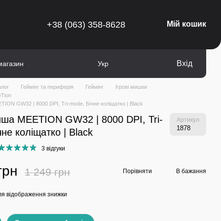
+38 (063) 358-8628
Мій кошик
Вхід
магазин
Укр
алог
Геймінг та периферія
Геймінг
Ігрові мишки
eTion
TION GW32 | 8000 DPI, Tri-mode, Бічне коліщатко | Black
иша MEETION GW32 | 8000 DPI, Tri-
Артикул
1878
не коліщатко | Black
3 відгуки
грн
1 249 грн
Порівняти
В бажання
я відображення знижки