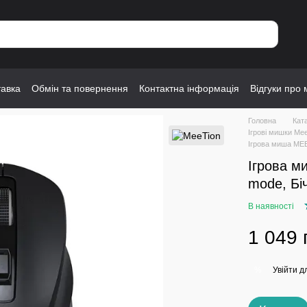
тавка
Обмін та повернення
Контактна інформація
Відгуки про 
Головна
Кат
Ігрові мишки Me
Ігрова миша MEE
Ігрова м
mode, Біч
В наявності
1 049 
Увійти
дл
%