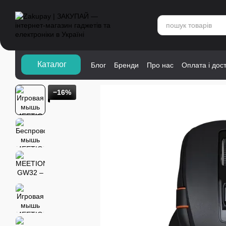
Перейти до основного контенту
Каталог">
Каталог
Блог
Бренди
Про нас
Оплата і дос
−16%