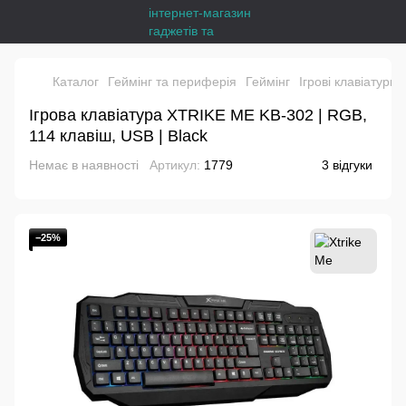
Каталог
Геймінг та периферія
Геймінг
Ігрові клавіатури
Ігрова клавіатура XTRIKE ME KB-302 | RGB,
114 клавіш, USB | Black
Немає в наявності
Артикул:
1779
3 відгуки
−25%