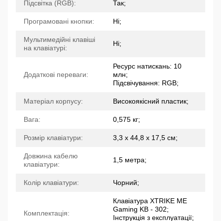
Підсвітка (RGB):
Так;
Програмовані кнопки:
Ні;
Мультимедійні клавіші
Ні;
на клавіатурі:
Ресурс натискань: 10
Додаткові переваги:
млн;
Підсвічування: RGB;
Матеріал корпусу:
Високоякісний пластик;
Вага:
0,575 кг;
Розмір клавіатури:
3,3 х 44,8 х 17,5 см;
Довжина кабелю
1,5 метра;
клавіатури:
Колір клавіатури:
Чорний;
Клавіатура XTRIKE ME
Gaming KB - 302;
Комплектація:
Інструкція з експлуатації;