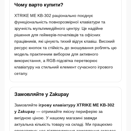
Чому варто купити?
XTRIKE ME KB-302 раціонально поєднує
функціональність повнорозмірної клавіатури та
зручність мультимедійного центру. Це надійне
рішення для геймерів-початківців та офісних
працівників, які цінують тихий відгук клавіш. Високий
ресурс кнопок та стійкість до зношування роблять цю
модель практичним вибором для активного
використання, а RGB-підсвітка перетворює
клавіатуру на стильний елемент сучасного ігрового
сетапу.
Замовляйте у Zakupay
Замовляйте
ігрову клавіатуру XTRIKE ME KB-302
у Zakupay
— отримайте якісну периферію за
вигідною ціною. У нашому магазині завжди
актуальна кількість товару на складі. Ми працюємо
оперативно: час підтвердження замовлення складає