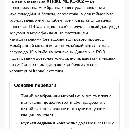
Ігрова клавіатура XTRIKE ME KB-302
— це
повнорозмірна мембранна клавіатура з виділеним
мультимедійним блоком, спроєктована для геймерів та
користувачів, яким потрібен тихий хід клавіш. Завдяки
наявності 114 клавіш, вона забезпечує швидкий доступ до
керування медіафайлами та системними
налаштуваннями без відриву від ігрового процесу.
Мембранний механізм гарантує м'який відгук та має
ресурс до 10 мільйонів натискань. Динамічне RGB-
підсвічування дозволяє комфортно працювати в умовах
низької освітленості, додаючи робочому місцю
характерної ігрової естетики.
Основні переваги
Тихий мембранний механізм:
м'яке та плавне
натискання дозволяє грати або працювати в
нічний час, не заважаючи оточуючим гучним
клацанням клавіш.
Мультимедійний контроль:
додаткові клавіші у