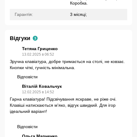
Коробка.
Гарантія:
3 місяці;
Відгуки
3
Тетяна Гриценко
13.02.2025 в 06:52
Зручна клавіатура, добре тримається на столі, не ковзає.
Кнопки чіткі, гучність мінімальна.
Відповісти
Віталій Ковальчук
12.02.2025 в 14:52
Гарна клавіатура! Підсвічування яскраве, не ріже очі.
Клавіші натискаються м'яко, відгук швидкий. Для ігор
ідеальний варіант!
Відповісти
Ольга Марченко