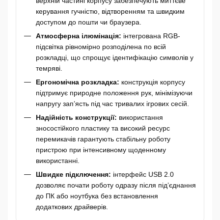
верхній частині корпусу забезпечують миттєве
керування гучністю, відтворенням та швидким
доступом до пошти чи браузера.
Атмосферна ілюмінація:
інтегрована RGB-
підсвітка рівномірно розподілена по всій
розкладці, що спрощує ідентифікацію символів у
темряві.
Ергономічна розкладка:
конструкція корпусу
підтримує природне положення рук, мінімізуючи
напругу зап’ясть під час тривалих ігрових сесій.
Надійність конструкції:
використання
зносостійкого пластику та високий ресурс
перемикачів гарантують стабільну роботу
пристрою при інтенсивному щоденному
використанні.
Швидке підключення:
інтерфейс USB 2.0
дозволяє почати роботу одразу після під’єднання
до ПК або ноутбука без встановлення
додаткових драйверів.