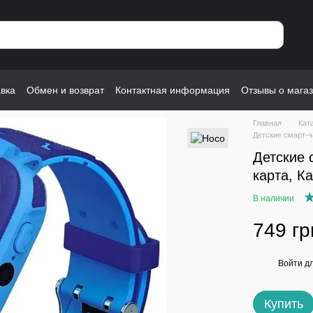
авка
Обмен и возврат
Контактная информация
Отзывы о мага
Главная
Кат
Детские смарт-ч
Детские 
карта, Ка
В наличии
749 гр
Войти
дл
%
Купить