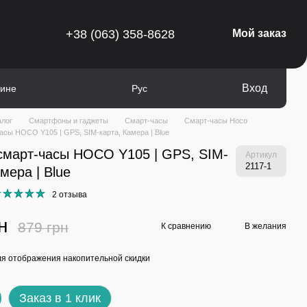
+38 (063) 358-8628
Мой заказ
Вход
зине
Рус
алог
Смартфоны и гаджеты
Смарт-часы
Смарт-часы Hoco
асы HOCO Y105 | GPS, SIM-карта, Камера | Blue
смарт-часы HOCO Y105 | GPS, SIM-
Артикул
2117-1
мера | Blue
2 отзыва
н
879 грн
К сравнению
В желания
я отображения накопительной скидки
Заказ в 1 клик